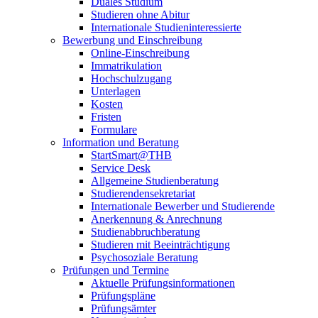
Duales Studium
Studieren ohne Abitur
Internationale Studieninteressierte
Bewerbung und Einschreibung
Online-Einschreibung
Immatrikulation
Hochschulzugang
Unterlagen
Kosten
Fristen
Formulare
Information und Beratung
StartSmart@THB
Service Desk
Allgemeine Studienberatung
Studierendensekretariat
Internationale Bewerber und Studierende
Anerkennung & Anrechnung
Studienabbruchberatung
Studieren mit Beeinträchtigung
Psychosoziale Beratung
Prüfungen und Termine
Aktuelle Prüfungsinformationen
Prüfungspläne
Prüfungsämter