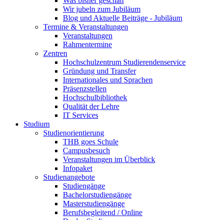
Was bisher geschah
Wir jubeln zum Jubiläum
Blog und Aktuelle Beiträge - Jubiläum
Termine & Veranstaltungen
Veranstaltungen
Rahmentermine
Zentren
Hochschulzentrum Studierendenservice
Gründung und Transfer
Internationales und Sprachen
Präsenzstellen
Hochschulbibliothek
Qualität der Lehre
IT Services
Studium
Studienorientierung
THB goes Schule
Campusbesuch
Veranstaltungen im Überblick
Infopaket
Studienangebote
Studiengänge
Bachelorstudiengänge
Masterstudiengänge
Berufsbegleitend / Online