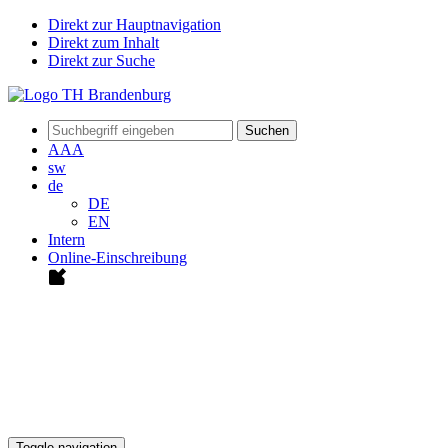
Direkt zur Hauptnavigation
Direkt zum Inhalt
Direkt zur Suche
Suchen
A
A
A
sw
de
DE
EN
Intern
Online-Einschreibung
Toggle navigation