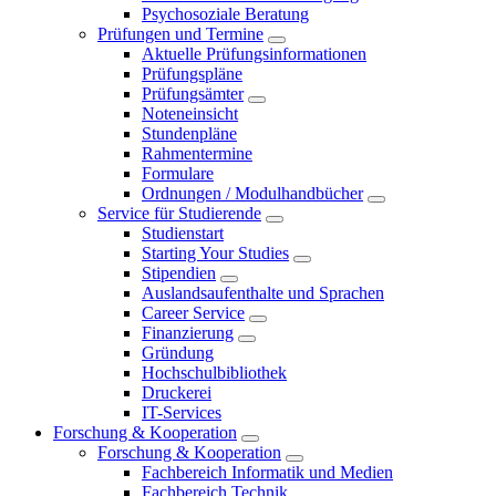
Psychosoziale Beratung
Prüfungen und Termine
Aktuelle Prüfungsinformationen
Prüfungspläne
Prüfungsämter
Noteneinsicht
Stundenpläne
Rahmentermine
Formulare
Ordnungen / Modulhandbücher
Service für Studierende
Studienstart
Starting Your Studies
Stipendien
Auslandsaufenthalte und Sprachen
Career Service
Finanzierung
Gründung
Hochschulbibliothek
Druckerei
IT-Services
Forschung & Kooperation
Forschung & Kooperation
Fachbereich Informatik und Medien
Fachbereich Technik