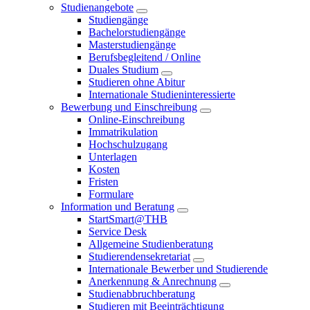
Studienangebote
Studiengänge
Bachelorstudiengänge
Masterstudiengänge
Berufsbegleitend / Online
Duales Studium
Studieren ohne Abitur
Internationale Studieninteressierte
Bewerbung und Einschreibung
Online-Einschreibung
Immatrikulation
Hochschulzugang
Unterlagen
Kosten
Fristen
Formulare
Information und Beratung
StartSmart@THB
Service Desk
Allgemeine Studienberatung
Studierendensekretariat
Internationale Bewerber und Studierende
Anerkennung & Anrechnung
Studienabbruchberatung
Studieren mit Beeinträchtigung