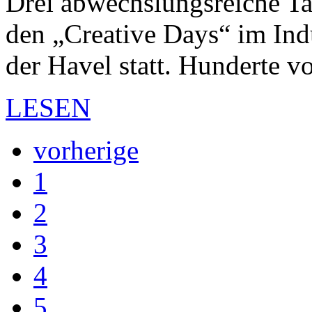
Drei abwechslungsreiche T
den „Creative Days“ im In
der Havel statt. Hunderte 
LESEN
vorherige
1
2
3
4
5