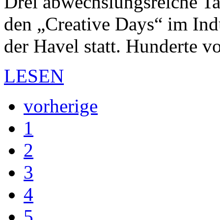
Drei abwechslungsreiche T
den „Creative Days“ im In
der Havel statt. Hunderte 
LESEN
vorherige
1
2
3
4
5