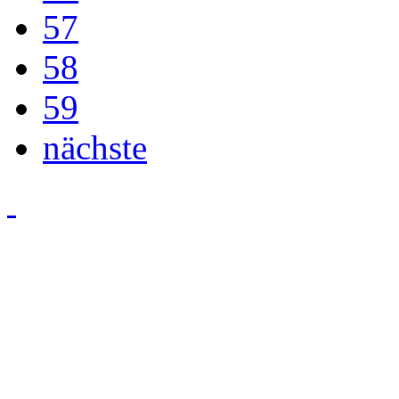
57
58
59
nächste