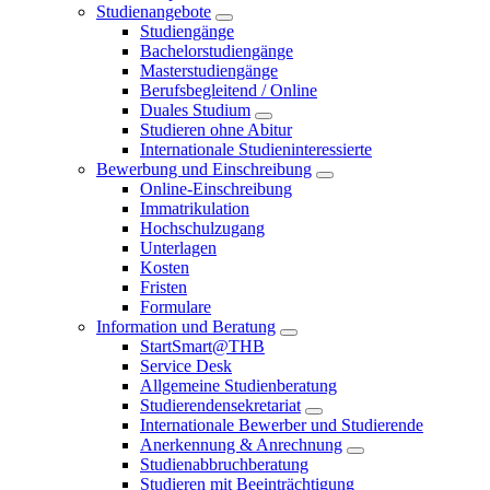
Studienangebote
Studiengänge
Bachelorstudiengänge
Masterstudiengänge
Berufsbegleitend / Online
Duales Studium
Studieren ohne Abitur
Internationale Studieninteressierte
Bewerbung und Einschreibung
Online-Einschreibung
Immatrikulation
Hochschulzugang
Unterlagen
Kosten
Fristen
Formulare
Information und Beratung
StartSmart@THB
Service Desk
Allgemeine Studienberatung
Studierendensekretariat
Internationale Bewerber und Studierende
Anerkennung & Anrechnung
Studienabbruchberatung
Studieren mit Beeinträchtigung