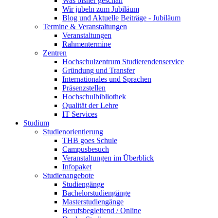
Was bisher geschah
Wir jubeln zum Jubiläum
Blog und Aktuelle Beiträge - Jubiläum
Termine & Veranstaltungen
Veranstaltungen
Rahmentermine
Zentren
Hochschulzentrum Studierendenservice
Gründung und Transfer
Internationales und Sprachen
Präsenzstellen
Hochschulbibliothek
Qualität der Lehre
IT Services
Studium
Studienorientierung
THB goes Schule
Campusbesuch
Veranstaltungen im Überblick
Infopaket
Studienangebote
Studiengänge
Bachelorstudiengänge
Masterstudiengänge
Berufsbegleitend / Online