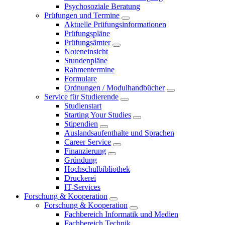
Psychosoziale Beratung
Prüfungen und Termine
Aktuelle Prüfungsinformationen
Prüfungspläne
Prüfungsämter
Noteneinsicht
Stundenpläne
Rahmentermine
Formulare
Ordnungen / Modulhandbücher
Service für Studierende
Studienstart
Starting Your Studies
Stipendien
Auslandsaufenthalte und Sprachen
Career Service
Finanzierung
Gründung
Hochschulbibliothek
Druckerei
IT-Services
Forschung & Kooperation
Forschung & Kooperation
Fachbereich Informatik und Medien
Fachbereich Technik