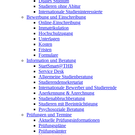
Duales Studium
Studieren ohne Abitur
Internationale Studieninteressierte
Bewerbung und Einschreibung
Online-Einschreibung
Immatrikulation
Hochschulzugang
Unterlagen
Kosten
Fristen
Formulare
Information und Beratung
StartSmart@THB
Service Desk
Allgemeine Studienberatung
Studierendensekretariat
Internationale Bewerber und Studierende
Anerkennung & Anrechnung
Studienabbruchberatung
Studieren mit Beeinträchtigung
Psychosoziale Beratung
Prüfungen und Termine
Aktuelle Prüfungsinformationen
Prüfungspläne
Prüfungsämter