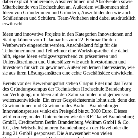
dabei explizit Studierende, Absolventinnen und Absolventen sowie
Mitarbeitende von Hochschulen an. Außerdem willkommen sind
Ideen von Gründerinnen und Gründern, Auszubildenden wie auch
Schülerinnen und Schülern. Team-Vorhaben sind dabei ausdrücklich
erwünscht.
Ideen und innovative Projekte in den Kategorien Innovationen und
Startup können vom 1. Januar bis zum 22. Februar für den
Wettbewerb eingereicht werden. Anschließend folgt für die
Teilnehmerinnen und Teilnehmer eine Workshop-reihe, die dabei
hilft, eigene Ideen erfolgsversprechend zu präsentieren und
Unterstützerinnen und Unterstützer wie auch Investorinnen und
Investoren für sich zu gewinnen. Außerdem lernen Interessierte, wie
sie aus ihren Lösungsansätzen eine echte Geschäftsidee entwickeln.
Bereits vor der Bewerbungsfrist stehen Crispin Ertel und das Team
des Gründungscampus der Technischen Hochschule Brandenburg
zur Verfügung, um Ideen auf den Zahn zu fühlen und gemeinsam
weiterzuentwickeln. Ein erster Gesprächstermin lohnt sich, denn den
Gewinnerinnen und Gewinnern des BraIn – Brandenburger
Innovationspreises winkt ein Preisgeld bis zu 3000 Euro. Dieses
wird von regionalen Unternehmen wie der RFT kabel Brandenburg
GmbH, Creditreform Berlin Brandenburg Wolfram GmbH & Co.
KG, den Wirtschaftsjunioren Brandenburg an der Havel oder die
Jung 21 GmbH gesponsert. Die Anwesenheit von vielen