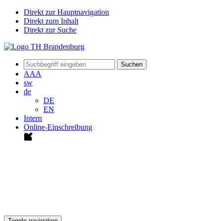
Direkt zur Hauptnavigation
Direkt zum Inhalt
Direkt zur Suche
Suchen
A
A
A
sw
de
DE
EN
Intern
Online-Einschreibung
Toggle navigation