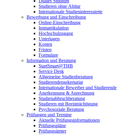
Duales Studium
Studieren ohne Abitur
Internationale Studieninteressierte
Bewerbung und Einschreibung
Online-Einschreibung
Immatrikulation
Hochschulzugang
Unterlagen
Kosten
Fristen
Formulare
Information und Beratung
StartSmart@THB
Service Desk
Allgemeine Studienberatung
Studierendensekretariat
Internationale Bewerber und Studierende
Anerkennung & Anrechnung
Studienabbruchberatung
Studieren mit Beeinträchtigung
Psychosoziale Beratung
Prüfungen und Termine
Aktuelle Prüfungsinformationen
Prüfungspläne
Prüfungsämter