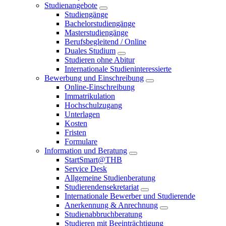
Studienangebote
Studiengänge
Bachelorstudiengänge
Masterstudiengänge
Berufsbegleitend / Online
Duales Studium
Studieren ohne Abitur
Internationale Studieninteressierte
Bewerbung und Einschreibung
Online-Einschreibung
Immatrikulation
Hochschulzugang
Unterlagen
Kosten
Fristen
Formulare
Information und Beratung
StartSmart@THB
Service Desk
Allgemeine Studienberatung
Studierendensekretariat
Internationale Bewerber und Studierende
Anerkennung & Anrechnung
Studienabbruchberatung
Studieren mit Beeinträchtigung