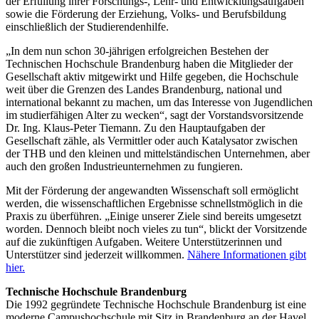
der Erfüllung ihrer Forschungs-, Lehr- und Entwicklungsaufgaben
sowie die Förderung der Erziehung, Volks- und Berufsbildung
einschließlich der Studierendenhilfe.
„In dem nun schon 30-jährigen erfolgreichen Bestehen der
Technischen Hochschule Brandenburg haben die Mitglieder der
Gesellschaft aktiv mitgewirkt und Hilfe gegeben, die Hochschule
weit über die Grenzen des Landes Brandenburg, national und
international bekannt zu machen, um das Interesse von Jugendlichen
im studierfähigen Alter zu wecken“, sagt der Vorstandsvorsitzende
Dr. Ing. Klaus-Peter Tiemann. Zu den Hauptaufgaben der
Gesellschaft zähle, als Vermittler oder auch Katalysator zwischen
der THB und den kleinen und mittelständischen Unternehmen, aber
auch den großen Industrieunternehmen zu fungieren.
Mit der Förderung der angewandten Wissenschaft soll ermöglicht
werden, die wissenschaftlichen Ergebnisse schnellstmöglich in die
Praxis zu überführen. „Einige unserer Ziele sind bereits umgesetzt
worden. Dennoch bleibt noch vieles zu tun“, blickt der Vorsitzende
auf die zukünftigen Aufgaben. Weitere Unterstützerinnen und
Unterstützer sind jederzeit willkommen.
Nähere Informationen gibt
hier.
Technische Hochschule Brandenburg
Die 1992 gegründete Technische Hochschule Brandenburg ist eine
moderne Campushochschule mit Sitz in Brandenburg an der Havel.