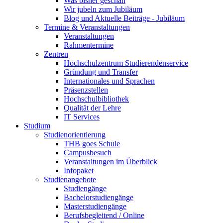
Was bisher geschah
Wir jubeln zum Jubiläum
Blog und Aktuelle Beiträge - Jubiläum
Termine & Veranstaltungen
Veranstaltungen
Rahmentermine
Zentren
Hochschulzentrum Studierendenservice
Gründung und Transfer
Internationales und Sprachen
Präsenzstellen
Hochschulbibliothek
Qualität der Lehre
IT Services
Studium
Studienorientierung
THB goes Schule
Campusbesuch
Veranstaltungen im Überblick
Infopaket
Studienangebote
Studiengänge
Bachelorstudiengänge
Masterstudiengänge
Berufsbegleitend / Online