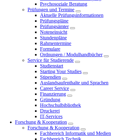
Psychosoziale Beratung
Prüfungen und Termine
Aktuelle Prüfungsinformationen
Prüfungspläne
Prüfungsämter
Noteneinsicht
Stundenpläne
Rahmentermine
Formulare
Ordnungen / Modulhandbücher
Service für Studierende
Studienstart
Starting Your Studies
Stipendien
Auslandsaufenthalte und Sprachen
Career Service
Finanzierung
Gründung
Hochschulbibliothek
Druckerei
IT-Services
Forschung & Kooperation
Forschung & Kooperation
Fachbereich Informatik und Medien
Fachbereich Technik