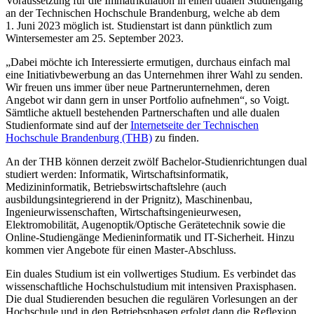
Voraussetzung für die Immatrikulation in einen dualen Studiengang
an der Technischen Hochschule Brandenburg, welche ab dem
1. Juni 2023 möglich ist. Studienstart ist dann pünktlich zum
Wintersemester am 25. September 2023.
„Dabei möchte ich Interessierte ermutigen, durchaus einfach mal
eine Initiativbewerbung an das Unternehmen ihrer Wahl zu senden.
Wir freuen uns immer über neue Partnerunternehmen, deren
Angebot wir dann gern in unser Portfolio aufnehmen“, so Voigt.
Sämtliche aktuell bestehenden Partnerschaften und alle dualen
Studienformate sind auf der
Internetseite der Technischen
Hochschule Brandenburg (THB)
zu finden.
An der THB können derzeit zwölf Bachelor-Studienrichtungen dual
studiert werden: Informatik, Wirtschaftsinformatik,
Medizininformatik, Betriebswirtschaftslehre (auch
ausbildungsintegrierend in der Prignitz), Maschinenbau,
Ingenieurwissenschaften, Wirtschaftsingenieurwesen,
Elektromobilität, Augenoptik/Optische Gerätetechnik sowie die
Online-Studiengänge Medieninformatik und IT-Sicherheit. Hinzu
kommen vier Angebote für einen Master-Abschluss.
Ein duales Studium ist ein vollwertiges Studium. Es verbindet das
wissenschaftliche Hochschulstudium mit intensiven Praxisphasen.
Die dual Studierenden besuchen die regulären Vorlesungen an der
Hochschule und in den Betriebsphasen erfolgt dann die Reflexion,