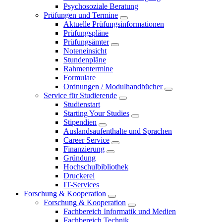
Psychosoziale Beratung
Prüfungen und Termine
Aktuelle Prüfungsinformationen
Prüfungspläne
Prüfungsämter
Noteneinsicht
Stundenpläne
Rahmentermine
Formulare
Ordnungen / Modulhandbücher
Service für Studierende
Studienstart
Starting Your Studies
Stipendien
Auslandsaufenthalte und Sprachen
Career Service
Finanzierung
Gründung
Hochschulbibliothek
Druckerei
IT-Services
Forschung & Kooperation
Forschung & Kooperation
Fachbereich Informatik und Medien
Fachbereich Technik