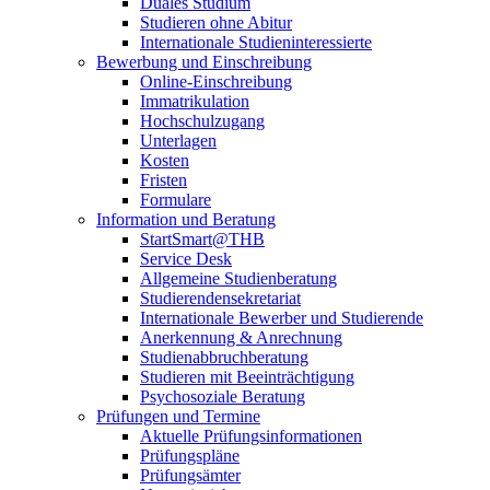
Duales Studium
Studieren ohne Abitur
Internationale Studieninteressierte
Bewerbung und Einschreibung
Online-Einschreibung
Immatrikulation
Hochschulzugang
Unterlagen
Kosten
Fristen
Formulare
Information und Beratung
StartSmart@THB
Service Desk
Allgemeine Studienberatung
Studierendensekretariat
Internationale Bewerber und Studierende
Anerkennung & Anrechnung
Studienabbruchberatung
Studieren mit Beeinträchtigung
Psychosoziale Beratung
Prüfungen und Termine
Aktuelle Prüfungsinformationen
Prüfungspläne
Prüfungsämter