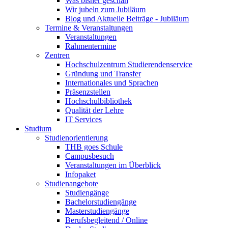
Was bisher geschah
Wir jubeln zum Jubiläum
Blog und Aktuelle Beiträge - Jubiläum
Termine & Veranstaltungen
Veranstaltungen
Rahmentermine
Zentren
Hochschulzentrum Studierendenservice
Gründung und Transfer
Internationales und Sprachen
Präsenzstellen
Hochschulbibliothek
Qualität der Lehre
IT Services
Studium
Studienorientierung
THB goes Schule
Campusbesuch
Veranstaltungen im Überblick
Infopaket
Studienangebote
Studiengänge
Bachelorstudiengänge
Masterstudiengänge
Berufsbegleitend / Online