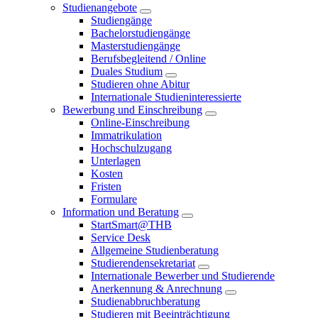
Studienangebote
Studiengänge
Bachelorstudiengänge
Masterstudiengänge
Berufsbegleitend / Online
Duales Studium
Studieren ohne Abitur
Internationale Studieninteressierte
Bewerbung und Einschreibung
Online-Einschreibung
Immatrikulation
Hochschulzugang
Unterlagen
Kosten
Fristen
Formulare
Information und Beratung
StartSmart@THB
Service Desk
Allgemeine Studienberatung
Studierendensekretariat
Internationale Bewerber und Studierende
Anerkennung & Anrechnung
Studienabbruchberatung
Studieren mit Beeinträchtigung