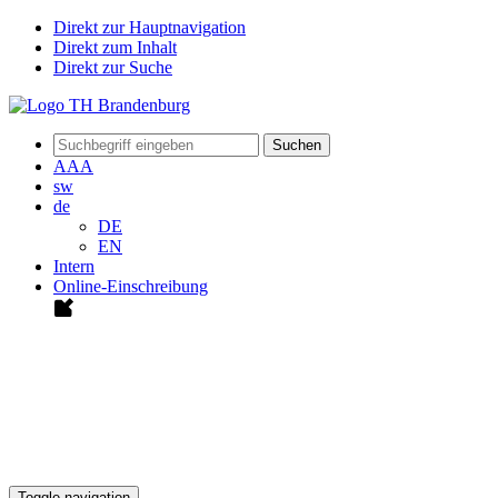
Direkt zur Hauptnavigation
Direkt zum Inhalt
Direkt zur Suche
Suchen
A
A
A
sw
de
DE
EN
Intern
Online-Einschreibung
Toggle navigation