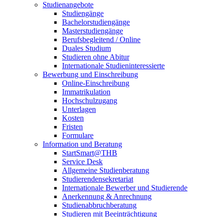
Studienangebote
Studiengänge
Bachelorstudiengänge
Masterstudiengänge
Berufsbegleitend / Online
Duales Studium
Studieren ohne Abitur
Internationale Studieninteressierte
Bewerbung und Einschreibung
Online-Einschreibung
Immatrikulation
Hochschulzugang
Unterlagen
Kosten
Fristen
Formulare
Information und Beratung
StartSmart@THB
Service Desk
Allgemeine Studienberatung
Studierendensekretariat
Internationale Bewerber und Studierende
Anerkennung & Anrechnung
Studienabbruchberatung
Studieren mit Beeinträchtigung