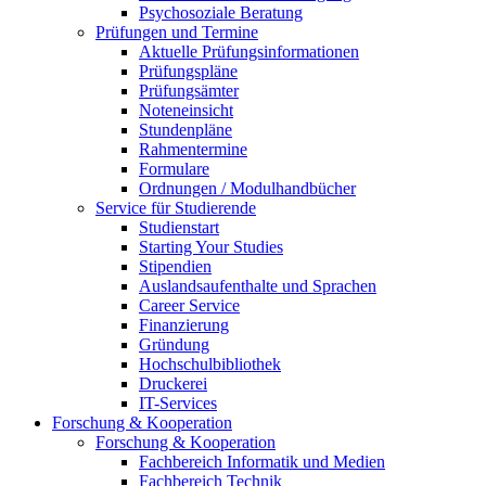
Psychosoziale Beratung
Prüfungen und Termine
Aktuelle Prüfungsinformationen
Prüfungspläne
Prüfungsämter
Noteneinsicht
Stundenpläne
Rahmentermine
Formulare
Ordnungen / Modulhandbücher
Service für Studierende
Studienstart
Starting Your Studies
Stipendien
Auslandsaufenthalte und Sprachen
Career Service
Finanzierung
Gründung
Hochschulbibliothek
Druckerei
IT-Services
Forschung & Kooperation
Forschung & Kooperation
Fachbereich Informatik und Medien
Fachbereich Technik