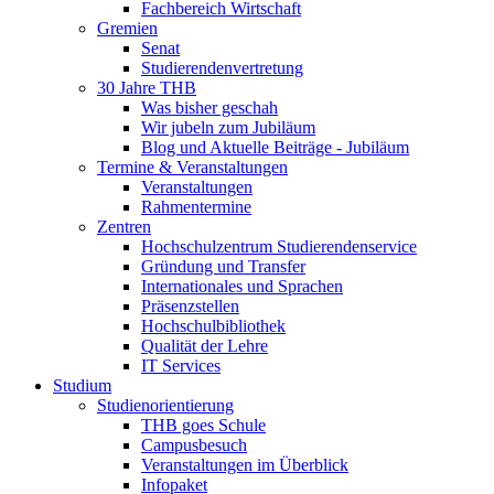
Fachbereich Wirtschaft
Gremien
Senat
Studierendenvertretung
30 Jahre THB
Was bisher geschah
Wir jubeln zum Jubiläum
Blog und Aktuelle Beiträge - Jubiläum
Termine & Veranstaltungen
Veranstaltungen
Rahmentermine
Zentren
Hochschulzentrum Studierendenservice
Gründung und Transfer
Internationales und Sprachen
Präsenzstellen
Hochschulbibliothek
Qualität der Lehre
IT Services
Studium
Studienorientierung
THB goes Schule
Campusbesuch
Veranstaltungen im Überblick
Infopaket