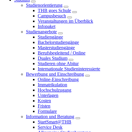
Studienorientierung
THB goes Schule
Campusbesuch
Veranstaltungen im Überblick
Infopaket
Studienangebote
Studiengänge
Bachelorstudiengänge
Masterstudiengänge
Berufsbegleitend / Online
Duales Studium
Studieren ohne Abitur
Internationale Studieninteressierte
Bewerbung und Einschreibung
Online-Einschreibung
Immatrikulation
Hochschulzugang
Unterlagen
Kosten
Fristen
Formulare
Information und Beratung
StartSmart@THB
Service Desk