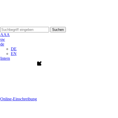
Suchen
A
A
A
sw
de
DE
EN
Intern
Online-Einschreibung