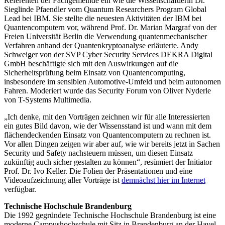
Referenten der Fachgemeinde ein wie die Wissenschaftlerin Dr.
Sieglinde Pfaendler vom Quantum Researchers Program Global
Lead bei IBM. Sie stellte die neuesten Aktivitäten der IBM bei
Quantencomputern vor, während Prof. Dr. Marian Margraf von der
Freien Universität Berlin die Verwendung quantenmechanischer
Verfahren anhand der Quantenkryptoanalyse erläuterte. Andy
Schweiger von der SVP Cyber Security Services DEKRA Digital
GmbH beschäftigte sich mit den Auswirkungen auf die
Sicherheitsprüfung beim Einsatz von Quantencomputing,
insbesondere im sensiblen Automotive-Umfeld und beim autonomen
Fahren. Moderiert wurde das Security Forum von Oliver Nyderle
von T-Systems Multimedia.
„Ich denke, mit den Vorträgen zeichnen wir für alle Interessierten
ein gutes Bild davon, wie der Wissensstand ist und wann mit dem
flächendeckenden Einsatz von Quantencomputern zu rechnen ist.
Vor allen Dingen zeigen wir aber auf, wie wir bereits jetzt in Sachen
Security und Safety nachsteuern müssen, um diesen Einsatz
zukünftig auch sicher gestalten zu können“, resümiert der Initiator
Prof. Dr. Ivo Keller. Die Folien der Präsentationen und eine
Videoaufzeichnung aller Vorträge ist
demnächst hier im Internet
verfügbar.
Technische Hochschule Brandenburg
Die 1992 gegründete Technische Hochschule Brandenburg ist eine
moderne Campushochschule mit Sitz in Brandenburg an der Havel.