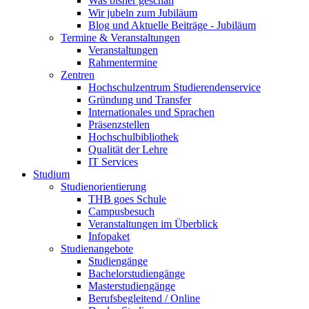
Was bisher geschah
Wir jubeln zum Jubiläum
Blog und Aktuelle Beiträge - Jubiläum
Termine & Veranstaltungen
Veranstaltungen
Rahmentermine
Zentren
Hochschulzentrum Studierendenservice
Gründung und Transfer
Internationales und Sprachen
Präsenzstellen
Hochschulbibliothek
Qualität der Lehre
IT Services
Studium
Studienorientierung
THB goes Schule
Campusbesuch
Veranstaltungen im Überblick
Infopaket
Studienangebote
Studiengänge
Bachelorstudiengänge
Masterstudiengänge
Berufsbegleitend / Online