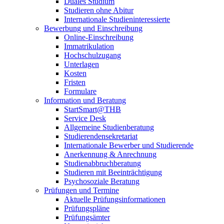
Duales Studium
Studieren ohne Abitur
Internationale Studieninteressierte
Bewerbung und Einschreibung
Online-Einschreibung
Immatrikulation
Hochschulzugang
Unterlagen
Kosten
Fristen
Formulare
Information und Beratung
StartSmart@THB
Service Desk
Allgemeine Studienberatung
Studierendensekretariat
Internationale Bewerber und Studierende
Anerkennung & Anrechnung
Studienabbruchberatung
Studieren mit Beeinträchtigung
Psychosoziale Beratung
Prüfungen und Termine
Aktuelle Prüfungsinformationen
Prüfungspläne
Prüfungsämter