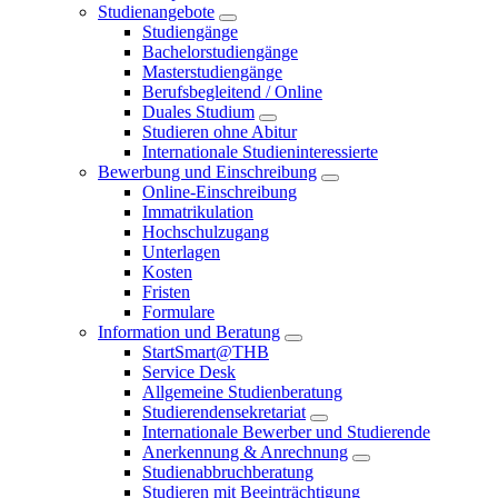
Studienangebote
Studiengänge
Bachelorstudiengänge
Masterstudiengänge
Berufsbegleitend / Online
Duales Studium
Studieren ohne Abitur
Internationale Studieninteressierte
Bewerbung und Einschreibung
Online-Einschreibung
Immatrikulation
Hochschulzugang
Unterlagen
Kosten
Fristen
Formulare
Information und Beratung
StartSmart@THB
Service Desk
Allgemeine Studienberatung
Studierendensekretariat
Internationale Bewerber und Studierende
Anerkennung & Anrechnung
Studienabbruchberatung
Studieren mit Beeinträchtigung