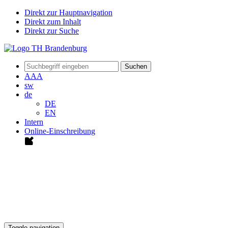
Direkt zur Hauptnavigation
Direkt zum Inhalt
Direkt zur Suche
Suchen
A
A
A
sw
de
DE
EN
Intern
Online-Einschreibung
Toggle navigation