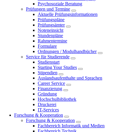
Psychosoziale Beratung
Prüfungen und Termine
Aktuelle Prüfungsinformationen
Prüfungspläne
Prüfungsämter
Noteneinsicht
Stundenpläne
Rahmentermine
Formulare
Ordnungen / Modulhandbücher
Service für Studierende
Studienstart
Starting Your Studies
Stipendien
Auslandsaufenthalte und Sprachen
Career Service
Finanzierung
Gründung
Hochschulbibliothek
Druckerei
IT-Services
Forschung & Kooperation
Forschung & Kooperation
Fachbereich Informatik und Medien
Fachbereich Technik