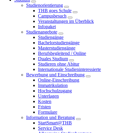
Studienorientierung
THB goes Schule
Campusbesuch
Veranstaltungen im Überblick
Infopaket
Studienangebote
Studiengänge
Bachelorstudiengänge
Masterstudiengänge
Berufsbegleitend / Online
Duales Studium
Studieren ohne Abitur
Internationale Studieninteressierte
Bewerbung und Einschreibung
Online-Einschreibung
Immatrikulation
Hochschulzugang
Unterlagen
Kosten
Fristen
Formulare
Information und Beratung
StartSmart@THB
Service Desk