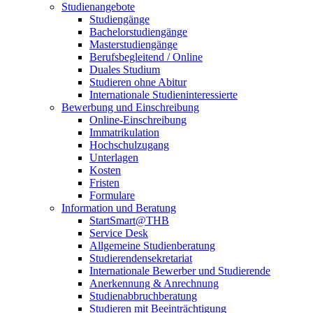
Studienangebote
Studiengänge
Bachelorstudiengänge
Masterstudiengänge
Berufsbegleitend / Online
Duales Studium
Studieren ohne Abitur
Internationale Studieninteressierte
Bewerbung und Einschreibung
Online-Einschreibung
Immatrikulation
Hochschulzugang
Unterlagen
Kosten
Fristen
Formulare
Information und Beratung
StartSmart@THB
Service Desk
Allgemeine Studienberatung
Studierendensekretariat
Internationale Bewerber und Studierende
Anerkennung & Anrechnung
Studienabbruchberatung
Studieren mit Beeinträchtigung