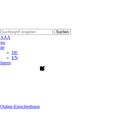
Suchen
A
A
A
sw
de
DE
EN
Intern
Online-Einschreibung