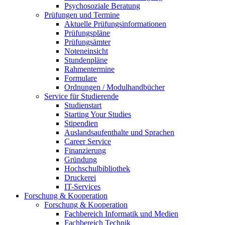
Psychosoziale Beratung
Prüfungen und Termine
Aktuelle Prüfungsinformationen
Prüfungspläne
Prüfungsämter
Noteneinsicht
Stundenpläne
Rahmentermine
Formulare
Ordnungen / Modulhandbücher
Service für Studierende
Studienstart
Starting Your Studies
Stipendien
Auslandsaufenthalte und Sprachen
Career Service
Finanzierung
Gründung
Hochschulbibliothek
Druckerei
IT-Services
Forschung & Kooperation
Forschung & Kooperation
Fachbereich Informatik und Medien
Fachbereich Technik