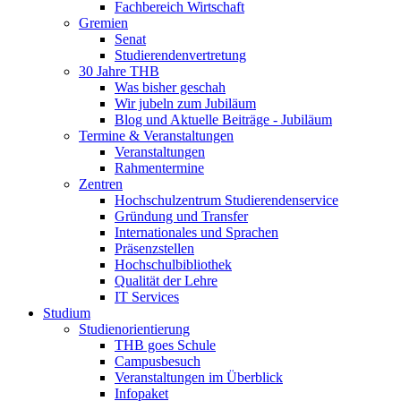
Fachbereich Wirtschaft
Gremien
Senat
Studierendenvertretung
30 Jahre THB
Was bisher geschah
Wir jubeln zum Jubiläum
Blog und Aktuelle Beiträge - Jubiläum
Termine & Veranstaltungen
Veranstaltungen
Rahmentermine
Zentren
Hochschulzentrum Studierendenservice
Gründung und Transfer
Internationales und Sprachen
Präsenzstellen
Hochschulbibliothek
Qualität der Lehre
IT Services
Studium
Studienorientierung
THB goes Schule
Campusbesuch
Veranstaltungen im Überblick
Infopaket