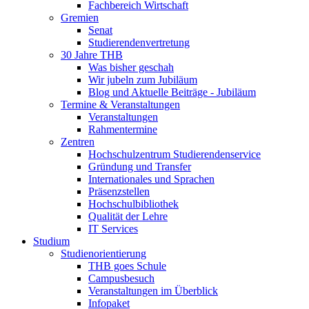
Fachbereich Wirtschaft
Gremien
Senat
Studierendenvertretung
30 Jahre THB
Was bisher geschah
Wir jubeln zum Jubiläum
Blog und Aktuelle Beiträge - Jubiläum
Termine & Veranstaltungen
Veranstaltungen
Rahmentermine
Zentren
Hochschulzentrum Studierendenservice
Gründung und Transfer
Internationales und Sprachen
Präsenzstellen
Hochschulbibliothek
Qualität der Lehre
IT Services
Studium
Studienorientierung
THB goes Schule
Campusbesuch
Veranstaltungen im Überblick
Infopaket