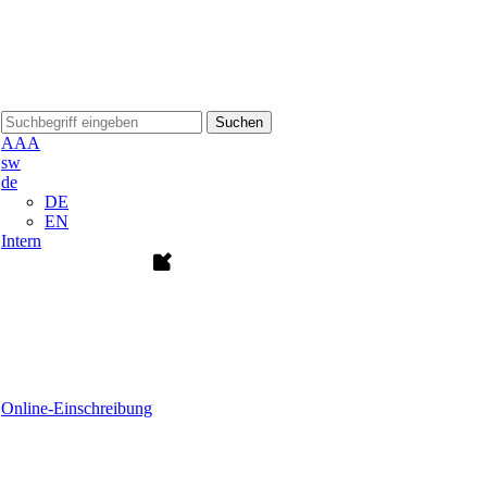
Suchen
A
A
A
sw
de
DE
EN
Intern
Online-Einschreibung