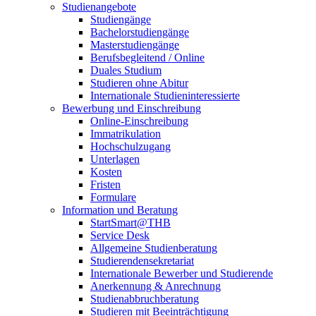
Studienangebote
Studiengänge
Bachelorstudiengänge
Masterstudiengänge
Berufsbegleitend / Online
Duales Studium
Studieren ohne Abitur
Internationale Studieninteressierte
Bewerbung und Einschreibung
Online-Einschreibung
Immatrikulation
Hochschulzugang
Unterlagen
Kosten
Fristen
Formulare
Information und Beratung
StartSmart@THB
Service Desk
Allgemeine Studienberatung
Studierendensekretariat
Internationale Bewerber und Studierende
Anerkennung & Anrechnung
Studienabbruchberatung
Studieren mit Beeinträchtigung