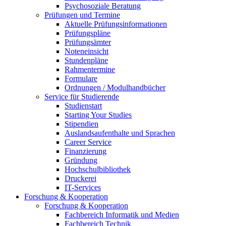
Psychosoziale Beratung
Prüfungen und Termine
Aktuelle Prüfungsinformationen
Prüfungspläne
Prüfungsämter
Noteneinsicht
Stundenpläne
Rahmentermine
Formulare
Ordnungen / Modulhandbücher
Service für Studierende
Studienstart
Starting Your Studies
Stipendien
Auslandsaufenthalte und Sprachen
Career Service
Finanzierung
Gründung
Hochschulbibliothek
Druckerei
IT-Services
Forschung & Kooperation
Forschung & Kooperation
Fachbereich Informatik und Medien
Fachbereich Technik