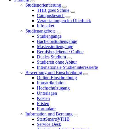
Studienorientierung
THB goes Schule
Campusbesuch
Veranstaltungen im Überblick
Infopaket
Studienangebote
Studiengänge
Bachelorstudiengänge
Masterstudiengänge
Berufsbegleitend / Online
Duales Studium
Studieren ohne Abitur
Internationale Studieninteressierte
Bewerbung und Einschreibung
Online-Einschreibung
Immatrikulation
Hochschulzugang
Unterlagen
Kosten
Fristen
Formulare
Information und Beratung
StartSmart@THB
Service Desk