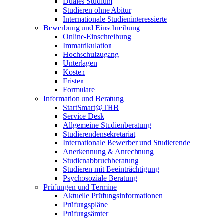
Duales Studium
Studieren ohne Abitur
Internationale Studieninteressierte
Bewerbung und Einschreibung
Online-Einschreibung
Immatrikulation
Hochschulzugang
Unterlagen
Kosten
Fristen
Formulare
Information und Beratung
StartSmart@THB
Service Desk
Allgemeine Studienberatung
Studierendensekretariat
Internationale Bewerber und Studierende
Anerkennung & Anrechnung
Studienabbruchberatung
Studieren mit Beeinträchtigung
Psychosoziale Beratung
Prüfungen und Termine
Aktuelle Prüfungsinformationen
Prüfungspläne
Prüfungsämter