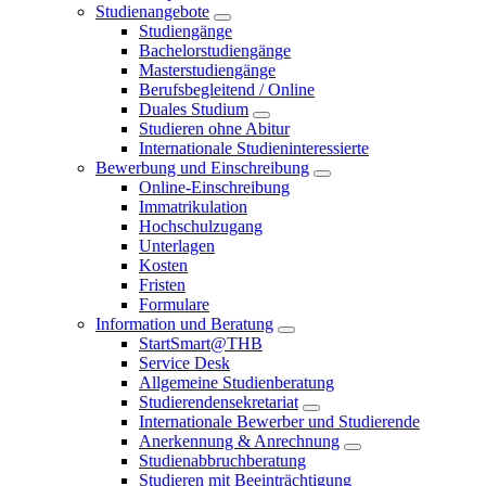
Studienangebote
Studiengänge
Bachelorstudiengänge
Masterstudiengänge
Berufsbegleitend / Online
Duales Studium
Studieren ohne Abitur
Internationale Studieninteressierte
Bewerbung und Einschreibung
Online-Einschreibung
Immatrikulation
Hochschulzugang
Unterlagen
Kosten
Fristen
Formulare
Information und Beratung
StartSmart@THB
Service Desk
Allgemeine Studienberatung
Studierendensekretariat
Internationale Bewerber und Studierende
Anerkennung & Anrechnung
Studienabbruchberatung
Studieren mit Beeinträchtigung