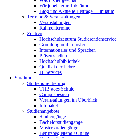
Was bisher geschah
Wir jubeln zum Jubiläum
Blog und Aktuelle Beiträge - Jubiläum
Termine & Veranstaltungen
Veranstaltungen
Rahmentermine
Zentren
Hochschulzentrum Studierendenservice
Gründung und Transfer
Internationales und Sprachen
Präsenzstellen
Hochschulbibliothek
Qualität der Lehre
IT Services
Studium
Studienorientierung
THB goes Schule
Campusbesuch
Veranstaltungen im Überblick
Infopaket
Studienangebote
Studiengänge
Bachelorstudiengänge
Masterstudiengänge
Berufsbegleitend / Online