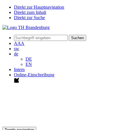
Direkt zur Hauptnavigation
Direkt zum Inhalt
Direkt zur Suche
Suchen
A
A
A
sw
de
DE
EN
Intern
Online-Einschreibung
Toggle navigation