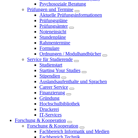
Psychosoziale Beratung
Prüfungen und Termine
Aktuelle Prüfungsinformationen
Prüfungspläne
Prüfungsämter
Noteneinsicht
Stundenpläne
Rahmentermine
Formulare
Ordnungen / Modulhandbücher
Service für Studierende
Studienstart
Starting Your Studies
Stipendien
Auslandsaufenthalte und Sprachen
Career Service
Finanzierung
Gründung
Hochschulbibliothek
Druckerei
IT-Services
Forschung & Kooperation
Forschung & Kooperation
Fachbereich Informatik und Medien
Fachbereich Technik