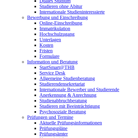
Duales Studium
Studieren ohne Abitur
Internationale Studieninteressierte
Bewerbung und Einschreibung
Online-Einschreibung
Immatrikulation
Hochschulzugang
Unterlagen
Kosten
Fristen
Formulare
Information und Beratung
StartSmart@THB
Service Desk
Allgemeine Studienberatung
Studierendensekretariat
Internationale Bewerber und Studierende
Anerkennung & Anrechnung
Studienabbruchberatung
Studieren mit Beeinträchtigung
Psychosoziale Beratung
Prüfungen und Termine
Aktuelle Prüfungsinformationen
Prüfungspläne
Prüfungsämter