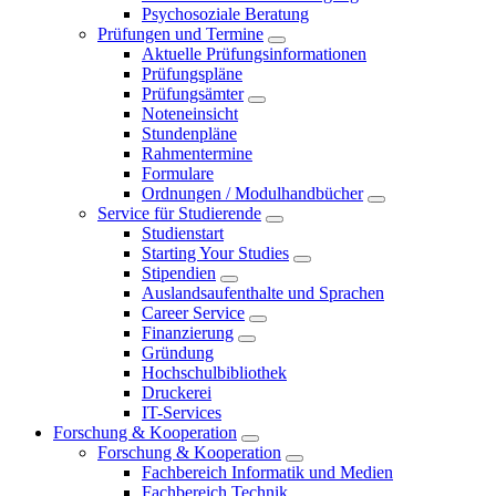
Psychosoziale Beratung
Prüfungen und Termine
Aktuelle Prüfungsinformationen
Prüfungspläne
Prüfungsämter
Noteneinsicht
Stundenpläne
Rahmentermine
Formulare
Ordnungen / Modulhandbücher
Service für Studierende
Studienstart
Starting Your Studies
Stipendien
Auslandsaufenthalte und Sprachen
Career Service
Finanzierung
Gründung
Hochschulbibliothek
Druckerei
IT-Services
Forschung & Kooperation
Forschung & Kooperation
Fachbereich Informatik und Medien
Fachbereich Technik