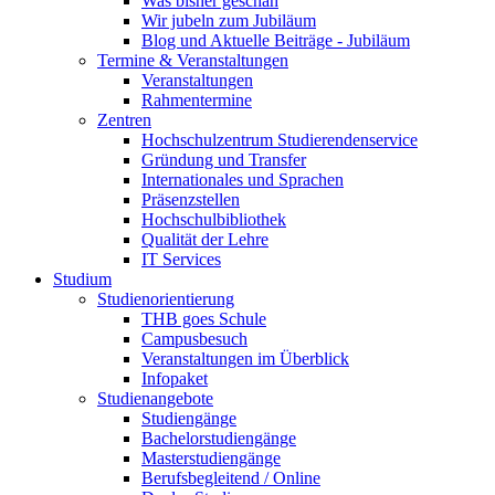
Was bisher geschah
Wir jubeln zum Jubiläum
Blog und Aktuelle Beiträge - Jubiläum
Termine & Veranstaltungen
Veranstaltungen
Rahmentermine
Zentren
Hochschulzentrum Studierendenservice
Gründung und Transfer
Internationales und Sprachen
Präsenzstellen
Hochschulbibliothek
Qualität der Lehre
IT Services
Studium
Studienorientierung
THB goes Schule
Campusbesuch
Veranstaltungen im Überblick
Infopaket
Studienangebote
Studiengänge
Bachelorstudiengänge
Masterstudiengänge
Berufsbegleitend / Online