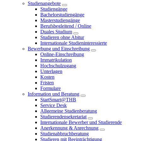
Studienangebote
Studiengänge
Bachelorstudiengänge
Masterstudiengänge
Berufsbegleitend / Online
Duales Studium
Studieren ohne Abitur
Internationale Studieninteressierte
Bewerbung und Einschreibung
Online-Einschreibung
Immatrikulation
Hochschulzugang
Unterlagen
Kosten
Fristen
Formulare
Information und Beratung
StartSmart@THB
Service Desk
Allgemeine Studienberatung
Studierendensekretariat
Internationale Bewerber und Studierende
Anerkennung & Anrechnung
Studienabbruchberatung
Studieren mit Beeinträchtigung