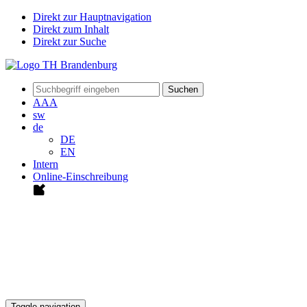
Direkt zur Hauptnavigation
Direkt zum Inhalt
Direkt zur Suche
Suchen
A
A
A
sw
de
DE
EN
Intern
Online-Einschreibung
Toggle navigation