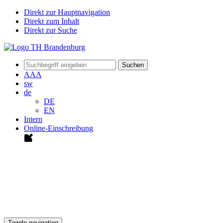
Direkt zur Hauptnavigation
Direkt zum Inhalt
Direkt zur Suche
Suchen
A
A
A
sw
de
DE
EN
Intern
Online-Einschreibung
Toggle navigation