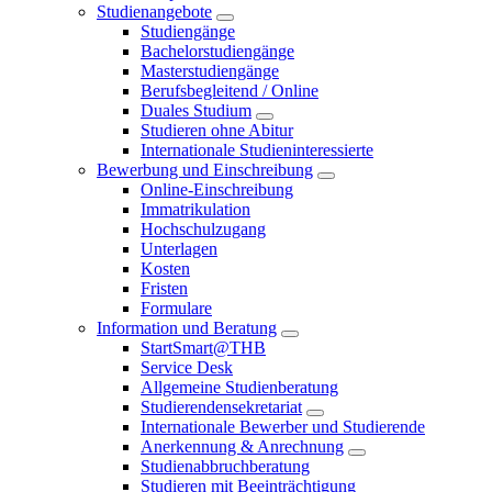
Studienangebote
Studiengänge
Bachelorstudiengänge
Masterstudiengänge
Berufsbegleitend / Online
Duales Studium
Studieren ohne Abitur
Internationale Studieninteressierte
Bewerbung und Einschreibung
Online-Einschreibung
Immatrikulation
Hochschulzugang
Unterlagen
Kosten
Fristen
Formulare
Information und Beratung
StartSmart@THB
Service Desk
Allgemeine Studienberatung
Studierendensekretariat
Internationale Bewerber und Studierende
Anerkennung & Anrechnung
Studienabbruchberatung
Studieren mit Beeinträchtigung