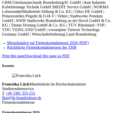
GBM Gleisbaumechanik Brandenburg/H. GmbH | ikmt Industrie
Kabelmontage Technik GmbH |MEDIT Service GmbH | NORMA
Lebensmittelfilialbetrieb Stiftung & Co. KG | Odoo DE GmbH |
Präsenzstellen Prignitz & O-H-V | Velten | Stadtwerke Potsdam
GmbH | StWB Stadtwerke Brandenburg an der Havel GmbH & Co.
KG | Timme Hosting GmbH & Co. KG | TÜV Rheinland / FSP |
VDI | VEINLAND GmbH | voestalpine Turnout Technology
Germany GmbH | Wirtschaftsförderung Land Brandenburg
→
Messekatalog zur Firmenkontaktmesse 2026 (PDF)
→
Rückblicke Firmenkontaktmessen der THB
Print this page
Download this page as PDF
Kontakt:
Franciska Lück
Mitarbeiterin im Hochschulzentrum
Studierendenservice
T
+49 3381 355-251
fkm@th-brandenburg.de
Firmenkontaktmesse
Firmenkontaktmesse 2026