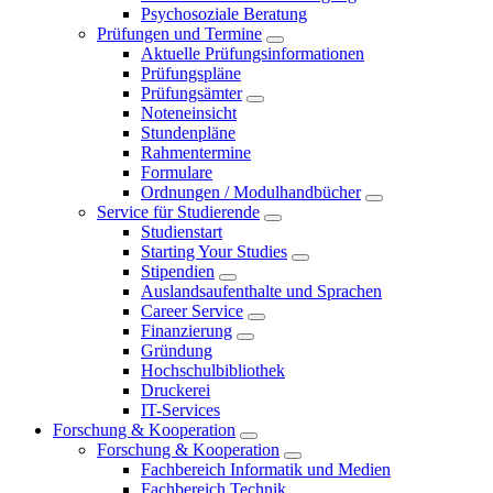
Psychosoziale Beratung
Prüfungen und Termine
Aktuelle Prüfungsinformationen
Prüfungspläne
Prüfungsämter
Noteneinsicht
Stundenpläne
Rahmentermine
Formulare
Ordnungen / Modulhandbücher
Service für Studierende
Studienstart
Starting Your Studies
Stipendien
Auslandsaufenthalte und Sprachen
Career Service
Finanzierung
Gründung
Hochschulbibliothek
Druckerei
IT-Services
Forschung & Kooperation
Forschung & Kooperation
Fachbereich Informatik und Medien
Fachbereich Technik