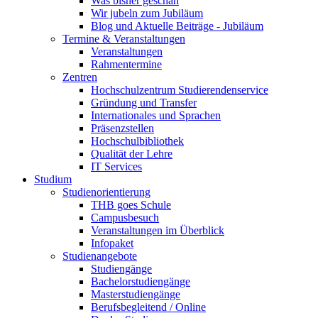
Was bisher geschah
Wir jubeln zum Jubiläum
Blog und Aktuelle Beiträge - Jubiläum
Termine & Veranstaltungen
Veranstaltungen
Rahmentermine
Zentren
Hochschulzentrum Studierendenservice
Gründung und Transfer
Internationales und Sprachen
Präsenzstellen
Hochschulbibliothek
Qualität der Lehre
IT Services
Studium
Studienorientierung
THB goes Schule
Campusbesuch
Veranstaltungen im Überblick
Infopaket
Studienangebote
Studiengänge
Bachelorstudiengänge
Masterstudiengänge
Berufsbegleitend / Online