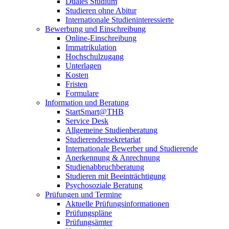
Duales Studium
Studieren ohne Abitur
Internationale Studieninteressierte
Bewerbung und Einschreibung
Online-Einschreibung
Immatrikulation
Hochschulzugang
Unterlagen
Kosten
Fristen
Formulare
Information und Beratung
StartSmart@THB
Service Desk
Allgemeine Studienberatung
Studierendensekretariat
Internationale Bewerber und Studierende
Anerkennung & Anrechnung
Studienabbruchberatung
Studieren mit Beeinträchtigung
Psychosoziale Beratung
Prüfungen und Termine
Aktuelle Prüfungsinformationen
Prüfungspläne
Prüfungsämter