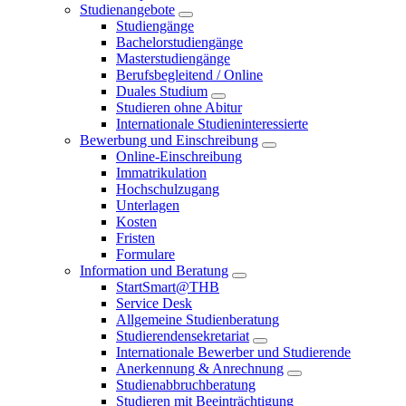
Studienangebote
Studiengänge
Bachelorstudiengänge
Masterstudiengänge
Berufsbegleitend / Online
Duales Studium
Studieren ohne Abitur
Internationale Studieninteressierte
Bewerbung und Einschreibung
Online-Einschreibung
Immatrikulation
Hochschulzugang
Unterlagen
Kosten
Fristen
Formulare
Information und Beratung
StartSmart@THB
Service Desk
Allgemeine Studienberatung
Studierendensekretariat
Internationale Bewerber und Studierende
Anerkennung & Anrechnung
Studienabbruchberatung
Studieren mit Beeinträchtigung