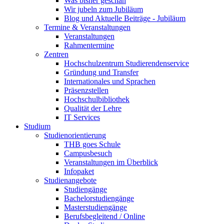
Was bisher geschah
Wir jubeln zum Jubiläum
Blog und Aktuelle Beiträge - Jubiläum
Termine & Veranstaltungen
Veranstaltungen
Rahmentermine
Zentren
Hochschulzentrum Studierendenservice
Gründung und Transfer
Internationales und Sprachen
Präsenzstellen
Hochschulbibliothek
Qualität der Lehre
IT Services
Studium
Studienorientierung
THB goes Schule
Campusbesuch
Veranstaltungen im Überblick
Infopaket
Studienangebote
Studiengänge
Bachelorstudiengänge
Masterstudiengänge
Berufsbegleitend / Online