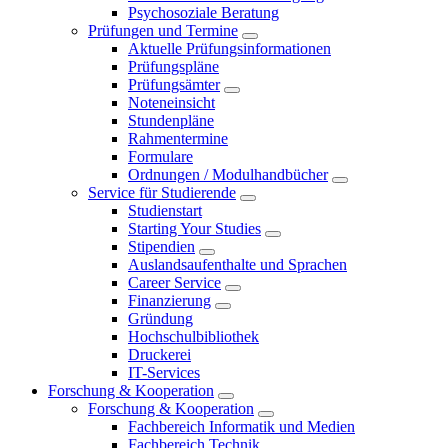
Psychosoziale Beratung
Prüfungen und Termine
Aktuelle Prüfungsinformationen
Prüfungspläne
Prüfungsämter
Noteneinsicht
Stundenpläne
Rahmentermine
Formulare
Ordnungen / Modulhandbücher
Service für Studierende
Studienstart
Starting Your Studies
Stipendien
Auslandsaufenthalte und Sprachen
Career Service
Finanzierung
Gründung
Hochschulbibliothek
Druckerei
IT-Services
Forschung & Kooperation
Forschung & Kooperation
Fachbereich Informatik und Medien
Fachbereich Technik