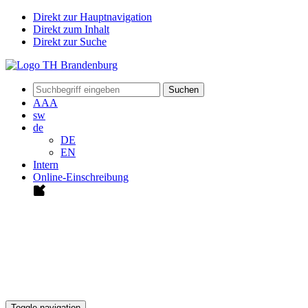
Direkt zur Hauptnavigation
Direkt zum Inhalt
Direkt zur Suche
Suchen
A
A
A
sw
de
DE
EN
Intern
Online-Einschreibung
Toggle navigation