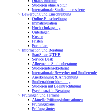
Duales Studium
Studieren ohne Abitur
Internationale Studieninteressierte
Bewerbung und Einschreibung
Online-Einschreibung
Immatrikulation
Hochschulzugang
Unterlagen
Kosten
Fristen
Formulare
Information und Beratung
StartSmart@THB
Service Desk
Allgemeine Studienberatung
Studierendensekretariat
Internationale Bewerber und Studierende
Anerkennung & Anrechnung
Studienabbruchberatung
Studieren mit Beeinträchtigung
Psychosoziale Beratung
Prüfungen und Termine
Aktuelle Prüfungsinformationen
Prüfungspläne
Prüfungsämter