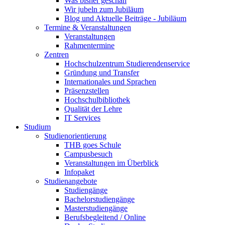
Was bisher geschah
Wir jubeln zum Jubiläum
Blog und Aktuelle Beiträge - Jubiläum
Termine & Veranstaltungen
Veranstaltungen
Rahmentermine
Zentren
Hochschulzentrum Studierendenservice
Gründung und Transfer
Internationales und Sprachen
Präsenzstellen
Hochschulbibliothek
Qualität der Lehre
IT Services
Studium
Studienorientierung
THB goes Schule
Campusbesuch
Veranstaltungen im Überblick
Infopaket
Studienangebote
Studiengänge
Bachelorstudiengänge
Masterstudiengänge
Berufsbegleitend / Online