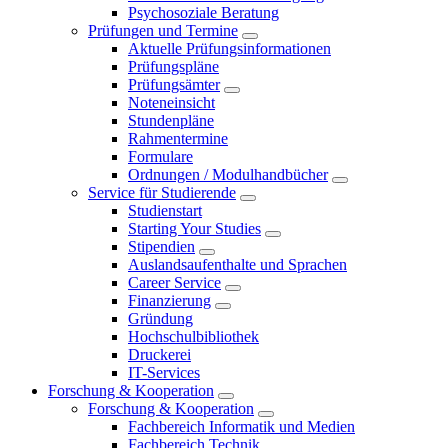
Psychosoziale Beratung
Prüfungen und Termine
Aktuelle Prüfungsinformationen
Prüfungspläne
Prüfungsämter
Noteneinsicht
Stundenpläne
Rahmentermine
Formulare
Ordnungen / Modulhandbücher
Service für Studierende
Studienstart
Starting Your Studies
Stipendien
Auslandsaufenthalte und Sprachen
Career Service
Finanzierung
Gründung
Hochschulbibliothek
Druckerei
IT-Services
Forschung & Kooperation
Forschung & Kooperation
Fachbereich Informatik und Medien
Fachbereich Technik