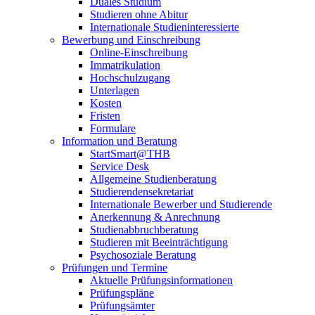
Duales Studium
Studieren ohne Abitur
Internationale Studieninteressierte
Bewerbung und Einschreibung
Online-Einschreibung
Immatrikulation
Hochschulzugang
Unterlagen
Kosten
Fristen
Formulare
Information und Beratung
StartSmart@THB
Service Desk
Allgemeine Studienberatung
Studierendensekretariat
Internationale Bewerber und Studierende
Anerkennung & Anrechnung
Studienabbruchberatung
Studieren mit Beeinträchtigung
Psychosoziale Beratung
Prüfungen und Termine
Aktuelle Prüfungsinformationen
Prüfungspläne
Prüfungsämter