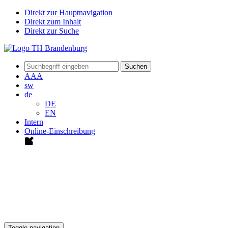
Direkt zur Hauptnavigation
Direkt zum Inhalt
Direkt zur Suche
Suchen
A
A
A
sw
de
DE
EN
Intern
Online-Einschreibung
Toggle navigation