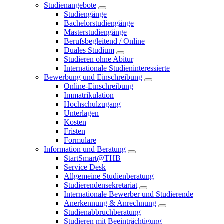
Studienangebote
Studiengänge
Bachelorstudiengänge
Masterstudiengänge
Berufsbegleitend / Online
Duales Studium
Studieren ohne Abitur
Internationale Studieninteressierte
Bewerbung und Einschreibung
Online-Einschreibung
Immatrikulation
Hochschulzugang
Unterlagen
Kosten
Fristen
Formulare
Information und Beratung
StartSmart@THB
Service Desk
Allgemeine Studienberatung
Studierendensekretariat
Internationale Bewerber und Studierende
Anerkennung & Anrechnung
Studienabbruchberatung
Studieren mit Beeinträchtigung