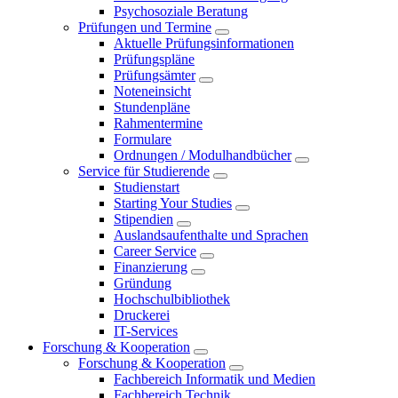
Psychosoziale Beratung
Prüfungen und Termine
Aktuelle Prüfungsinformationen
Prüfungspläne
Prüfungsämter
Noteneinsicht
Stundenpläne
Rahmentermine
Formulare
Ordnungen / Modulhandbücher
Service für Studierende
Studienstart
Starting Your Studies
Stipendien
Auslandsaufenthalte und Sprachen
Career Service
Finanzierung
Gründung
Hochschulbibliothek
Druckerei
IT-Services
Forschung & Kooperation
Forschung & Kooperation
Fachbereich Informatik und Medien
Fachbereich Technik