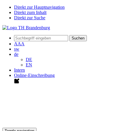
Direkt zur Hauptnavigation
Direkt zum Inhalt
Direkt zur Suche
Suchen
A
A
A
sw
de
DE
EN
Intern
Online-Einschreibung
Toggle navigation