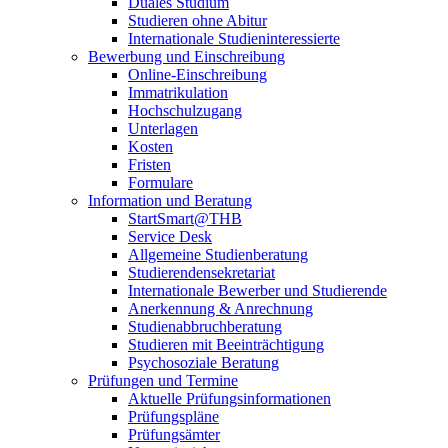
Duales Studium
Studieren ohne Abitur
Internationale Studieninteressierte
Bewerbung und Einschreibung
Online-Einschreibung
Immatrikulation
Hochschulzugang
Unterlagen
Kosten
Fristen
Formulare
Information und Beratung
StartSmart@THB
Service Desk
Allgemeine Studienberatung
Studierendensekretariat
Internationale Bewerber und Studierende
Anerkennung & Anrechnung
Studienabbruchberatung
Studieren mit Beeinträchtigung
Psychosoziale Beratung
Prüfungen und Termine
Aktuelle Prüfungsinformationen
Prüfungspläne
Prüfungsämter