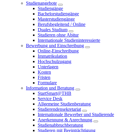
Studienangebote
Studiengänge
Bachelorstudiengänge
Masterstudiengänge
Berufsbegleitend / Online
Duales Studium
Studieren ohne Abitur
Internationale Studieninteressierte
Bewerbung und Einschreibung
Online-Einschreibung
Immatrikulation
Hochschulzugang
Unterlagen
Kosten
Fristen
Formulare
Information und Beratung
StartSmart@THB
Service Desk
Allgemeine Studienberatung
Studierendensekretariat
Internationale Bewerber und Studierende
Anerkennung & Anrechnung
Studienabbruchberatung
Studieren mit Beeinträchtigung