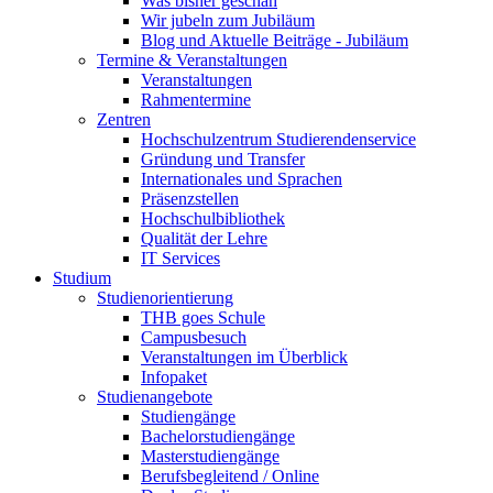
Was bisher geschah
Wir jubeln zum Jubiläum
Blog und Aktuelle Beiträge - Jubiläum
Termine & Veranstaltungen
Veranstaltungen
Rahmentermine
Zentren
Hochschulzentrum Studierendenservice
Gründung und Transfer
Internationales und Sprachen
Präsenzstellen
Hochschulbibliothek
Qualität der Lehre
IT Services
Studium
Studienorientierung
THB goes Schule
Campusbesuch
Veranstaltungen im Überblick
Infopaket
Studienangebote
Studiengänge
Bachelorstudiengänge
Masterstudiengänge
Berufsbegleitend / Online