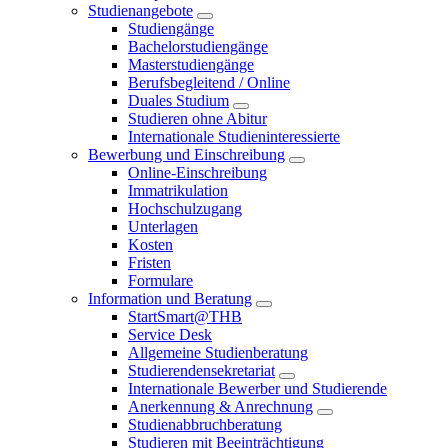
Studienangebote
Studiengänge
Bachelorstudiengänge
Masterstudiengänge
Berufsbegleitend / Online
Duales Studium
Studieren ohne Abitur
Internationale Studieninteressierte
Bewerbung und Einschreibung
Online-Einschreibung
Immatrikulation
Hochschulzugang
Unterlagen
Kosten
Fristen
Formulare
Information und Beratung
StartSmart@THB
Service Desk
Allgemeine Studienberatung
Studierendensekretariat
Internationale Bewerber und Studierende
Anerkennung & Anrechnung
Studienabbruchberatung
Studieren mit Beeinträchtigung