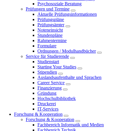
Psychosoziale Beratung
Prüfungen und Termine
Aktuelle Prüfungsinformationen
Prüfungspläne
Prüfungsämter
Noteneinsicht
Stundenpläne
Rahmentermine
Formulare
Ordnungen / Modulhandbücher
Service für Studierende
Studienstart
Starting Your Studies
Stipendien
Auslandsaufenthalte und Sprachen
Career Service
Finanzierung
Gründung
Hochschulbibliothek
Druckerei
IT-Services
Forschung & Kooperation
Forschung & Kooperation
Fachbereich Informatik und Medien
Fachbereich Technik