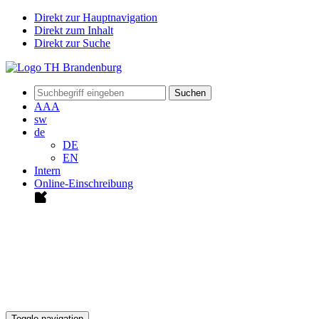
Direkt zur Hauptnavigation
Direkt zum Inhalt
Direkt zur Suche
Suchen
A
A
A
sw
de
DE
EN
Intern
Online-Einschreibung
Toggle navigation