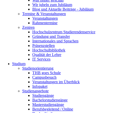
Was bisher geschah
Wir jubeln zum Jubiläum
Blog und Aktuelle Beiträge - Jubiläum
Termine & Veranstaltungen
Veranstaltungen
Rahmentermine
Zentren
Hochschulzentrum Studierendenservice
Gründung und Transfer
Internationales und Sprachen
Präsenzstellen
Hochschulbibliothek
Qualität der Lehre
IT Services
Studium
Studienorientierung
THB goes Schule
Campusbesuch
Veranstaltungen im Überblick
Infopaket
Studienangebote
Studiengänge
Bachelorstudiengänge
Masterstudiengänge
Berufsbegleitend / Online