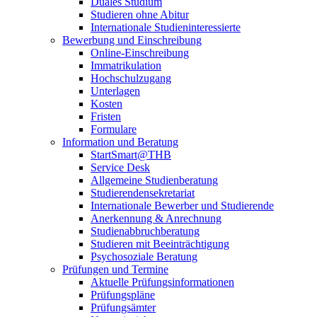
Duales Studium
Studieren ohne Abitur
Internationale Studieninteressierte
Bewerbung und Einschreibung
Online-Einschreibung
Immatrikulation
Hochschulzugang
Unterlagen
Kosten
Fristen
Formulare
Information und Beratung
StartSmart@THB
Service Desk
Allgemeine Studienberatung
Studierendensekretariat
Internationale Bewerber und Studierende
Anerkennung & Anrechnung
Studienabbruchberatung
Studieren mit Beeinträchtigung
Psychosoziale Beratung
Prüfungen und Termine
Aktuelle Prüfungsinformationen
Prüfungspläne
Prüfungsämter