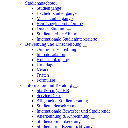
Studienangebote
Studiengänge
Bachelorstudiengänge
Masterstudiengänge
Berufsbegleitend / Online
Duales Studium
Studieren ohne Abitur
Internationale Studieninteressierte
Bewerbung und Einschreibung
Online-Einschreibung
Immatrikulation
Hochschulzugang
Unterlagen
Kosten
Fristen
Formulare
Information und Beratung
StartSmart@THB
Service Desk
Allgemeine Studienberatung
Studierendensekretariat
Internationale Bewerber und Studierende
Anerkennung & Anrechnung
Studienabbruchberatung
Studieren mit Beeinträchtigung