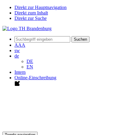
Direkt zur Hauptnavigation
Direkt zum Inhalt
Direkt zur Suche
Suchen
A
A
A
sw
de
DE
EN
Intern
Online-Einschreibung
Toggle navigation