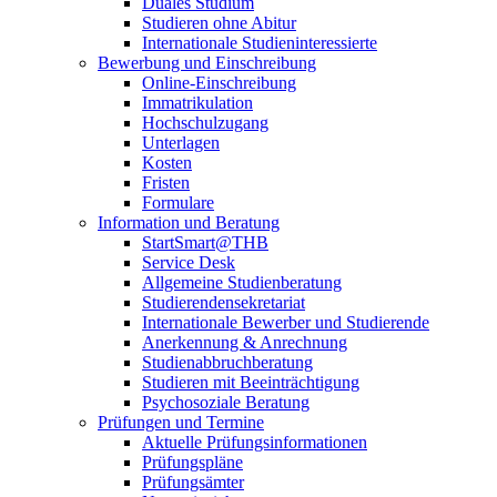
Duales Studium
Studieren ohne Abitur
Internationale Studieninteressierte
Bewerbung und Einschreibung
Online-Einschreibung
Immatrikulation
Hochschulzugang
Unterlagen
Kosten
Fristen
Formulare
Information und Beratung
StartSmart@THB
Service Desk
Allgemeine Studienberatung
Studierendensekretariat
Internationale Bewerber und Studierende
Anerkennung & Anrechnung
Studienabbruchberatung
Studieren mit Beeinträchtigung
Psychosoziale Beratung
Prüfungen und Termine
Aktuelle Prüfungsinformationen
Prüfungspläne
Prüfungsämter