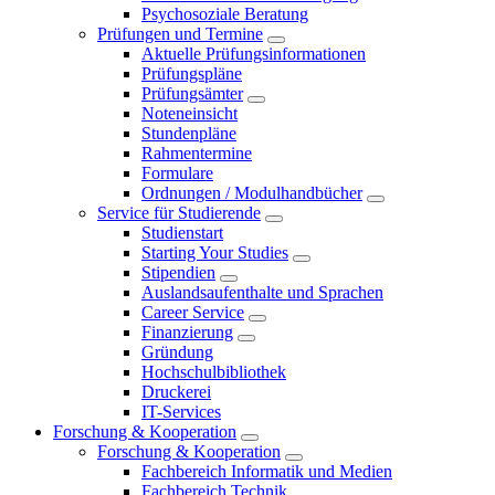
Psychosoziale Beratung
Prüfungen und Termine
Aktuelle Prüfungsinformationen
Prüfungspläne
Prüfungsämter
Noteneinsicht
Stundenpläne
Rahmentermine
Formulare
Ordnungen / Modulhandbücher
Service für Studierende
Studienstart
Starting Your Studies
Stipendien
Auslandsaufenthalte und Sprachen
Career Service
Finanzierung
Gründung
Hochschulbibliothek
Druckerei
IT-Services
Forschung & Kooperation
Forschung & Kooperation
Fachbereich Informatik und Medien
Fachbereich Technik