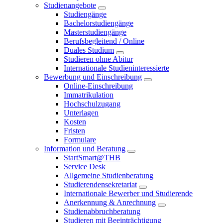
Studienangebote
Studiengänge
Bachelorstudiengänge
Masterstudiengänge
Berufsbegleitend / Online
Duales Studium
Studieren ohne Abitur
Internationale Studieninteressierte
Bewerbung und Einschreibung
Online-Einschreibung
Immatrikulation
Hochschulzugang
Unterlagen
Kosten
Fristen
Formulare
Information und Beratung
StartSmart@THB
Service Desk
Allgemeine Studienberatung
Studierendensekretariat
Internationale Bewerber und Studierende
Anerkennung & Anrechnung
Studienabbruchberatung
Studieren mit Beeinträchtigung