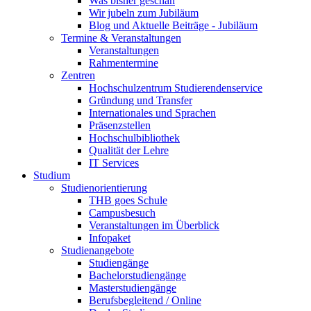
Was bisher geschah
Wir jubeln zum Jubiläum
Blog und Aktuelle Beiträge - Jubiläum
Termine & Veranstaltungen
Veranstaltungen
Rahmentermine
Zentren
Hochschulzentrum Studierendenservice
Gründung und Transfer
Internationales und Sprachen
Präsenzstellen
Hochschulbibliothek
Qualität der Lehre
IT Services
Studium
Studienorientierung
THB goes Schule
Campusbesuch
Veranstaltungen im Überblick
Infopaket
Studienangebote
Studiengänge
Bachelorstudiengänge
Masterstudiengänge
Berufsbegleitend / Online