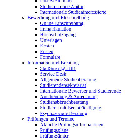
Duales Studium
Studieren ohne Abitur
Internationale Studieninteressierte
Bewerbung und Einschreibung
Online-Einschreibung
Immatrikulation
Hochschulzugang
Unterlagen
Kosten
Fristen
Formulare
Information und Beratung
StartSmart@THB
Service Desk
Allgemeine Studienberatung
Studierendensekretariat
Internationale Bewerber und Studierende
Anerkennung & Anrechnung
Studienabbruchberatung
Studieren mit Beeinträchtigung
Psychosoziale Beratung
Prüfungen und Termine
Aktuelle Prüfungsinformationen
Prüfungspläne
Prüfungsämter