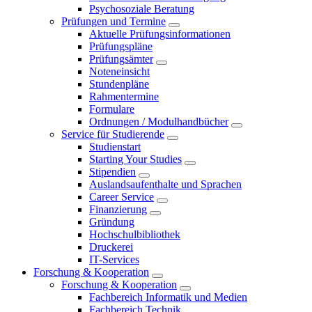
Psychosoziale Beratung
Prüfungen und Termine
Aktuelle Prüfungsinformationen
Prüfungspläne
Prüfungsämter
Noteneinsicht
Stundenpläne
Rahmentermine
Formulare
Ordnungen / Modulhandbücher
Service für Studierende
Studienstart
Starting Your Studies
Stipendien
Auslandsaufenthalte und Sprachen
Career Service
Finanzierung
Gründung
Hochschulbibliothek
Druckerei
IT-Services
Forschung & Kooperation
Forschung & Kooperation
Fachbereich Informatik und Medien
Fachbereich Technik