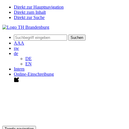
Direkt zur Hauptnavigation
Direkt zum Inhalt
Direkt zur Suche
Suchen
A
A
A
sw
de
DE
EN
Intern
Online-Einschreibung
Toggle navigation