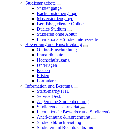
Studienangebote
Studiengänge
Bachelorstudiengänge
Masterstudiengänge
Berufsbegleitend / Online
Duales Studium
Studieren ohne Abitur
Internationale Studieninteressierte
Bewerbung und Einschreibung
Online-Einschreibung
Immatrikulation
Hochschulzugang
Unterlagen
Kosten
Fristen
Formulare
Information und Beratung
StartSmart@THB
Service Desk
Allgemeine Studienberatung
Studierendensekretariat
Internationale Bewerber und Studierende
Anerkennung & Anrechnung
Studienabbruchberatung
Studieren mit Beeinträchtigung