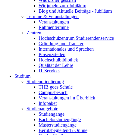
Was bisher geschah
Wir jubeln zum Jubiläum
Blog und Aktuelle Beiträge - Jubiläum
Termine & Veranstaltungen
Veranstaltungen
Rahmentermine
Zentren
Hochschulzentrum Studierendenservice
Gründung und Transfer
Internationales und Sprachen
Präsenzstellen
Hochschulbibliothek
Qualität der Lehre
IT Services
Studium
Studienorientierung
THB goes Schule
Campusbesuch
Veranstaltungen im Überblick
Infopaket
Studienangebote
Studiengänge
Bachelorstudiengänge
Masterstudiengänge
Berufsbegleitend / Online