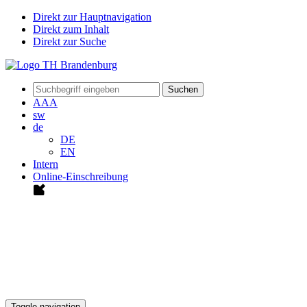
Direkt zur Hauptnavigation
Direkt zum Inhalt
Direkt zur Suche
Suchen
A
A
A
sw
de
DE
EN
Intern
Online-Einschreibung
Toggle navigation