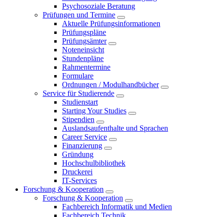
Psychosoziale Beratung
Prüfungen und Termine
Aktuelle Prüfungsinformationen
Prüfungspläne
Prüfungsämter
Noteneinsicht
Stundenpläne
Rahmentermine
Formulare
Ordnungen / Modulhandbücher
Service für Studierende
Studienstart
Starting Your Studies
Stipendien
Auslandsaufenthalte und Sprachen
Career Service
Finanzierung
Gründung
Hochschulbibliothek
Druckerei
IT-Services
Forschung & Kooperation
Forschung & Kooperation
Fachbereich Informatik und Medien
Fachbereich Technik