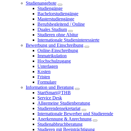
Studienangebote
Studiengänge
Bachelorstudiengänge
Masterstudiengänge
Berufsbegleitend / Online
Duales Studium
Studieren ohne Abitur
Internationale Studieninteressierte
Bewerbung und Einschreibung
Online-Einschreibung
Immatrikulation
Hochschulzugang
Unterlagen
Kosten
Fristen
Formulare
Information und Beratung
StartSmart@THB
Service Desk
Allgemeine Studienberatung
Studierendensekretariat
Internationale Bewerber und Studierende
Anerkennung & Anrechnung
Studienabbruchberatung
Studieren mit Beeinträchtigung