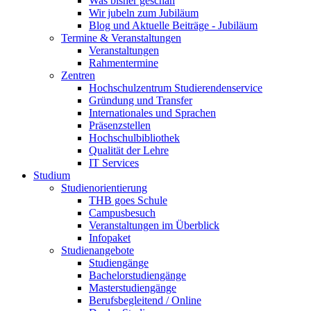
Was bisher geschah
Wir jubeln zum Jubiläum
Blog und Aktuelle Beiträge - Jubiläum
Termine & Veranstaltungen
Veranstaltungen
Rahmentermine
Zentren
Hochschulzentrum Studierendenservice
Gründung und Transfer
Internationales und Sprachen
Präsenzstellen
Hochschulbibliothek
Qualität der Lehre
IT Services
Studium
Studienorientierung
THB goes Schule
Campusbesuch
Veranstaltungen im Überblick
Infopaket
Studienangebote
Studiengänge
Bachelorstudiengänge
Masterstudiengänge
Berufsbegleitend / Online