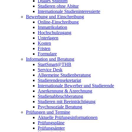
Duales Studium
Studieren ohne Abitur
Internationale Studieninteressierte
Bewerbung und Einschreibung
Online-Einschreibung
Immatrikulation
Hochschulzugang
Unterlagen
Kosten
Fristen
Formulare
Information und Beratung
StartSmart@THB
Service Desk
Allgemeine Studienberatung
Studierendensekretariat
Internationale Bewerber und Studierende
Anerkennung & Anrechnung
Studienabbruchberatung
Studieren mit Beeinträchtigung
Psychosoziale Beratung
Prüfungen und Termine
Aktuelle Prüfungsinformationen
Prüfungspläne
Prüfungsämter