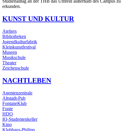
Studienalltag an der THB das Umfeld außerhalb des Campus zu
erkunden.
KUNST UND KULTUR
Ateliers
Bibliotheken
Jugendkulturfabrik
Kleinkunstfestival
Museen
Musikschule
Theater
Zeichenschule
NACHTLEBEN
Agentenzentrale
Altstadt-Pub
FontaneKlub
Fonte
HDO
IQ-Studentenkeller
Kino
Klubhaus-Philipp