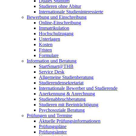
Duales Studium
Studieren ohne Abitur
Internationale Studieninteressierte
Bewerbung und Einschreibung
Online-Einschreibung
Immatrikulation
Hochschulzugang
Unterlagen
Kosten
Fristen
Formulare
Information und Beratung
StartSmart@THB
Service Desk
Allgemeine Studienberatung
Studierendensekretariat
Internationale Bewerber und Studierende
Anerkennung & Anrechnung
Studienabbruchberatung
Studieren mit Beeinträchtigung
Psychosoziale Beratung
Prüfungen und Termine
Aktuelle Prüfungsinformationen
Prüfungspläne
Prüfungsämter