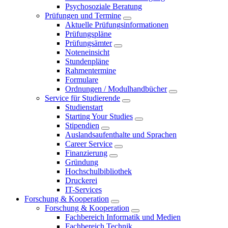
Psychosoziale Beratung
Prüfungen und Termine
Aktuelle Prüfungsinformationen
Prüfungspläne
Prüfungsämter
Noteneinsicht
Stundenpläne
Rahmentermine
Formulare
Ordnungen / Modulhandbücher
Service für Studierende
Studienstart
Starting Your Studies
Stipendien
Auslandsaufenthalte und Sprachen
Career Service
Finanzierung
Gründung
Hochschulbibliothek
Druckerei
IT-Services
Forschung & Kooperation
Forschung & Kooperation
Fachbereich Informatik und Medien
Fachbereich Technik