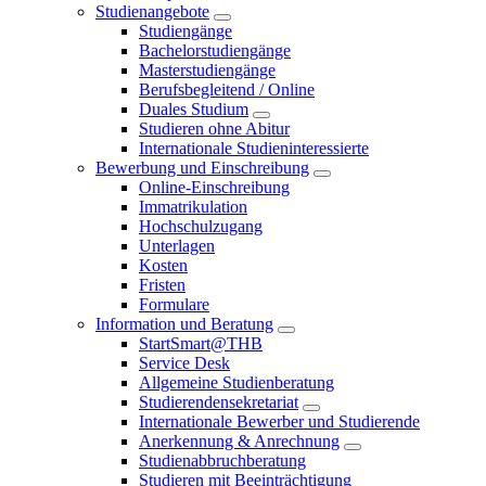
Studienangebote
Studiengänge
Bachelorstudiengänge
Masterstudiengänge
Berufsbegleitend / Online
Duales Studium
Studieren ohne Abitur
Internationale Studieninteressierte
Bewerbung und Einschreibung
Online-Einschreibung
Immatrikulation
Hochschulzugang
Unterlagen
Kosten
Fristen
Formulare
Information und Beratung
StartSmart@THB
Service Desk
Allgemeine Studienberatung
Studierendensekretariat
Internationale Bewerber und Studierende
Anerkennung & Anrechnung
Studienabbruchberatung
Studieren mit Beeinträchtigung