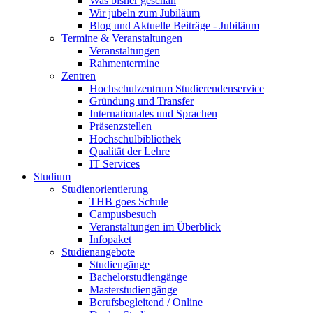
Was bisher geschah
Wir jubeln zum Jubiläum
Blog und Aktuelle Beiträge - Jubiläum
Termine & Veranstaltungen
Veranstaltungen
Rahmentermine
Zentren
Hochschulzentrum Studierendenservice
Gründung und Transfer
Internationales und Sprachen
Präsenzstellen
Hochschulbibliothek
Qualität der Lehre
IT Services
Studium
Studienorientierung
THB goes Schule
Campusbesuch
Veranstaltungen im Überblick
Infopaket
Studienangebote
Studiengänge
Bachelorstudiengänge
Masterstudiengänge
Berufsbegleitend / Online