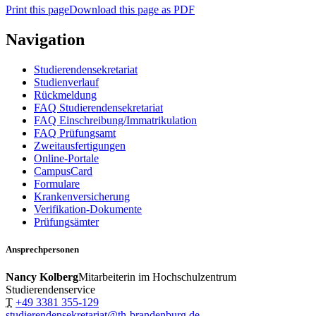
Print this page
Download this page as PDF
Navigation
Studierendensekretariat
Studienverlauf
Rückmeldung
FAQ Studierendensekretariat
FAQ Einschreibung/Immatrikulation
FAQ Prüfungsamt
Zweitausfertigungen
Online-Portale
CampusCard
Formulare
Krankenversicherung
Verifikation-Dokumente
Prüfungsämter
Ansprechpersonen
Nancy Kolberg
Mitarbeiterin im Hochschulzentrum
Studierendenservice
T
+49 3381 355-129
studierendensekretariat@th-brandenburg.de