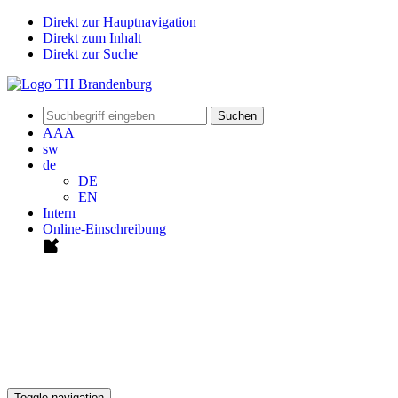
Direkt zur Hauptnavigation
Direkt zum Inhalt
Direkt zur Suche
Suchen
A
A
A
sw
de
DE
EN
Intern
Online-Einschreibung
Toggle navigation