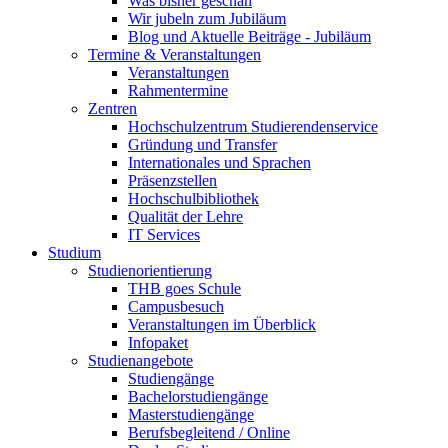
Was bisher geschah
Wir jubeln zum Jubiläum
Blog und Aktuelle Beiträge - Jubiläum
Termine & Veranstaltungen
Veranstaltungen
Rahmentermine
Zentren
Hochschulzentrum Studierendenservice
Gründung und Transfer
Internationales und Sprachen
Präsenzstellen
Hochschulbibliothek
Qualität der Lehre
IT Services
Studium
Studienorientierung
THB goes Schule
Campusbesuch
Veranstaltungen im Überblick
Infopaket
Studienangebote
Studiengänge
Bachelorstudiengänge
Masterstudiengänge
Berufsbegleitend / Online