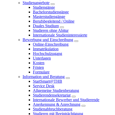
Studienangebote
Studiengänge
Bachelorstudiengänge
Masterstudiengänge
Berufsbegleitend / Online
Duales Studium
Studieren ohne Abitur
Internationale Studieninteressierte
Bewerbung und Einschreibung
Online-Einschreibung
Immatrikulation
Hochschulzugang
Unterlagen
Kosten
Fristen
Formulare
Information und Beratung
StartSmart@THB
Service Desk
Allgemeine Studienberatung
Studierendensekretariat
Internationale Bewerber und Studierende
Anerkennung & Anrechnung
Studienabbruchberatung
Studieren mit Beeinträchtigung