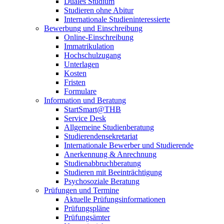
Duales Studium
Studieren ohne Abitur
Internationale Studieninteressierte
Bewerbung und Einschreibung
Online-Einschreibung
Immatrikulation
Hochschulzugang
Unterlagen
Kosten
Fristen
Formulare
Information und Beratung
StartSmart@THB
Service Desk
Allgemeine Studienberatung
Studierendensekretariat
Internationale Bewerber und Studierende
Anerkennung & Anrechnung
Studienabbruchberatung
Studieren mit Beeinträchtigung
Psychosoziale Beratung
Prüfungen und Termine
Aktuelle Prüfungsinformationen
Prüfungspläne
Prüfungsämter