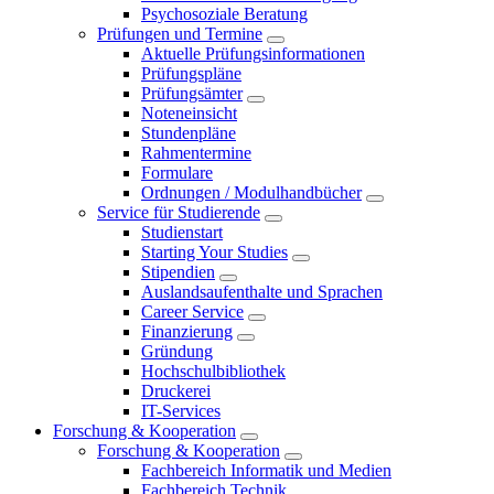
Psychosoziale Beratung
Prüfungen und Termine
Aktuelle Prüfungsinformationen
Prüfungspläne
Prüfungsämter
Noteneinsicht
Stundenpläne
Rahmentermine
Formulare
Ordnungen / Modulhandbücher
Service für Studierende
Studienstart
Starting Your Studies
Stipendien
Auslandsaufenthalte und Sprachen
Career Service
Finanzierung
Gründung
Hochschulbibliothek
Druckerei
IT-Services
Forschung & Kooperation
Forschung & Kooperation
Fachbereich Informatik und Medien
Fachbereich Technik