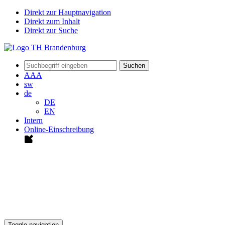
Direkt zur Hauptnavigation
Direkt zum Inhalt
Direkt zur Suche
Suchen
A
A
A
sw
de
DE
EN
Intern
Online-Einschreibung
Toggle navigation