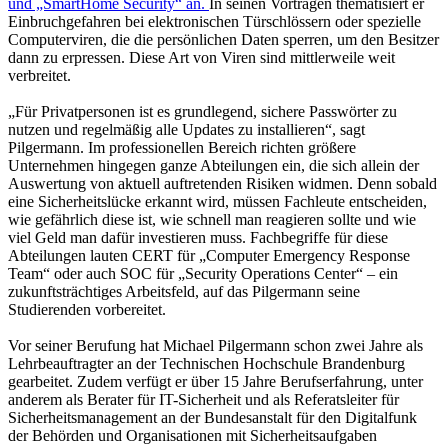
und „SmartHome Security“ an.
In seinen Vorträgen thematisiert er
Einbruchgefahren bei elektronischen Türschlössern oder spezielle
Computerviren, die die persönlichen Daten sperren, um den Besitzer
dann zu erpressen. Diese Art von Viren sind mittlerweile weit
verbreitet.
„Für Privatpersonen ist es grundlegend, sichere Passwörter zu
nutzen und regelmäßig alle Updates zu installieren“, sagt
Pilgermann. Im professionellen Bereich richten größere
Unternehmen hingegen ganze Abteilungen ein, die sich allein der
Auswertung von aktuell auftretenden Risiken widmen. Denn sobald
eine Sicherheitslücke erkannt wird, müssen Fachleute entscheiden,
wie gefährlich diese ist, wie schnell man reagieren sollte und wie
viel Geld man dafür investieren muss. Fachbegriffe für diese
Abteilungen lauten CERT für „Computer Emergency Response
Team“ oder auch SOC für „Security Operations Center“ – ein
zukunftsträchtiges Arbeitsfeld, auf das Pilgermann seine
Studierenden vorbereitet.
Vor seiner Berufung hat Michael Pilgermann schon zwei Jahre als
Lehrbeauftragter an der Technischen Hochschule Brandenburg
gearbeitet. Zudem verfügt er über 15 Jahre Berufserfahrung, unter
anderem als Berater für IT-Sicherheit und als Referatsleiter für
Sicherheitsmanagement an der Bundesanstalt für den Digitalfunk
der Behörden und Organisationen mit Sicherheitsaufgaben