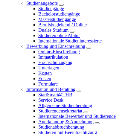
Studienangebote
Studiengänge
Bachelorstudiengänge
Masterstudiengänge
Berufsbegleitend / Online
Duales Studium
Studieren ohne Abitur
Internationale Studieninteressierte
Bewerbung und Einschreibung
Online-Einschreibung
Immatrikulation
Hochschulzugang
Unterlagen
Kosten
Fristen
Formulare
Information und Beratung
StartSmart@THB
Service Desk
Allgemeine Studienberatung
Studierendensekretariat
Internationale Bewerber und Studierende
Anerkennung & Anrechnung
Studienabbruchberatung
Studieren mit Beeinträchtigung