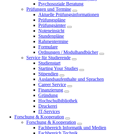
Psychosoziale Beratung
Prüfungen und Termine
Aktuelle Prüfungsinformationen
Prüfungspläne
Prüfungsämter
Noteneinsicht
Stundenpläne
Rahmentermine
Formulare
Ordnungen / Modulhandbücher
Service für Studierende
Studienstart
Starting Your Studies
Stipendien
Auslandsaufenthalte und Sprachen
Career Service
Finanzierung
Gründung
Hochschulbibliothek
Druckerei
IT-Services
Forschung & Kooperation
Forschung & Kooperation
Fachbereich Informatik und Medien
Fachbereich Technik