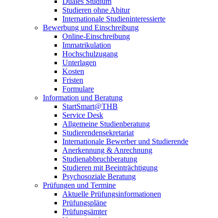
Duales Studium
Studieren ohne Abitur
Internationale Studieninteressierte
Bewerbung und Einschreibung
Online-Einschreibung
Immatrikulation
Hochschulzugang
Unterlagen
Kosten
Fristen
Formulare
Information und Beratung
StartSmart@THB
Service Desk
Allgemeine Studienberatung
Studierendensekretariat
Internationale Bewerber und Studierende
Anerkennung & Anrechnung
Studienabbruchberatung
Studieren mit Beeinträchtigung
Psychosoziale Beratung
Prüfungen und Termine
Aktuelle Prüfungsinformationen
Prüfungspläne
Prüfungsämter