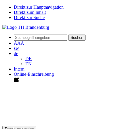
Direkt zur Hauptnavigation
Direkt zum Inhalt
Direkt zur Suche
Suchen
A
A
A
sw
de
DE
EN
Intern
Online-Einschreibung
Toggle navigation