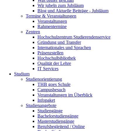
Was bisher geschah
Wir jubeln zum Jubiläum
Blog und Aktuelle Beiträge - Jubiläum
Termine & Veranstaltungen
Veranstaltungen
Rahmentermine
Zentren
Hochschulzentrum Studierendenservice
Gründung und Transfer
Internationales und Sprachen
Präsenzstellen
Hochschulbibliothek
Qualität der Lehre
IT Services
Studium
Studienorientierung
THB goes Schule
Campusbesuch
Veranstaltungen im Überblick
Infopaket
Studienangebote
Studiengänge
Bachelorstudiengänge
Masterstudiengänge
Berufsbegleitend / Online