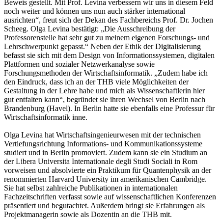
Beweis gestellt. Mit Prof. Levina verbessern wir uns in diesem Feld
noch weiter und können uns nun auch stärker international
ausrichten“, freut sich der Dekan des Fachbereichs Prof. Dr. Jochen
Scheeg. Olga Levina bestätigt: „Die Ausschreibung der
Professorenstelle hat sehr gut zu meinem eigenen Forschungs- und
Lehrschwerpunkt gepasst.“ Neben der Ethik der Digitalisierung
befasst sie sich mit dem Design von Informationssystemen, digitalen
Plattformen und sozialer Netzwerkanalyse sowie
Forschungsmethoden der Wirtschaftsinformatik. „Zudem habe ich
den Eindruck, dass ich an der THB viele Möglichkeiten der
Gestaltung in der Lehre habe und mich als Wissenschaftlerin hier
gut entfalten kann“, begründet sie ihren Wechsel von Berlin nach
Brandenburg (Havel). In Berlin hatte sie ebenfalls eine Professur für
Wirtschaftsinformatik inne.
Olga Levina hat Wirtschaftsingenieurwesen mit der technischen
Vertiefungsrichtung Informations- und Kommunikationssysteme
studiert und in Berlin promoviert. Zudem kann sie ein Studium an
der Libera Universita Internationale degli Studi Sociali in Rom
vorweisen und absolvierte ein Praktikum für Quantenphysik an der
renommierten Harvard University im amerikanischen Cambridge.
Sie hat selbst zahlreiche Publikationen in internationalen
Fachzeitschriften verfasst sowie auf wissenschaftlichen Konferenzen
präsentiert und begutachtet. Außerdem bringt sie Erfahrungen als
Projektmanagerin sowie als Dozentin an die THB mit.