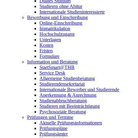
Duales Studium
Studieren ohne Abitur
Internationale Studieninteressierte
Bewerbung und Einschreibung
Online-Einschreibung
Immatrikulation
Hochschulzugang
Unterlagen
Kosten
Fristen
Formulare
Information und Beratung
StartSmart@THB
Service Desk
Allgemeine Studienberatung
Studierendensekretariat
Internationale Bewerber und Studierende
Anerkennung & Anrechnung
Studienabbruchberatung
Studieren mit Beeinträchtigung
Psychosoziale Beratung
Prüfungen und Termine
Aktuelle Prüfungsinformationen
Prüfungspläne
Prüfungsämter