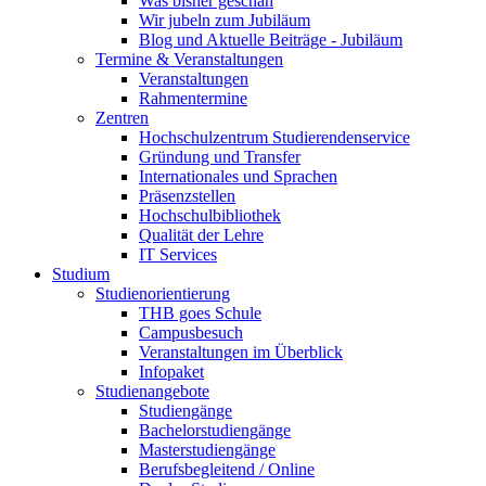
Was bisher geschah
Wir jubeln zum Jubiläum
Blog und Aktuelle Beiträge - Jubiläum
Termine & Veranstaltungen
Veranstaltungen
Rahmentermine
Zentren
Hochschulzentrum Studierendenservice
Gründung und Transfer
Internationales und Sprachen
Präsenzstellen
Hochschulbibliothek
Qualität der Lehre
IT Services
Studium
Studienorientierung
THB goes Schule
Campusbesuch
Veranstaltungen im Überblick
Infopaket
Studienangebote
Studiengänge
Bachelorstudiengänge
Masterstudiengänge
Berufsbegleitend / Online