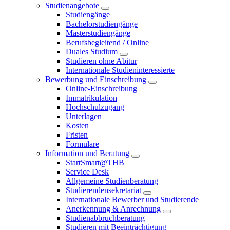
Studienangebote
Studiengänge
Bachelorstudiengänge
Masterstudiengänge
Berufsbegleitend / Online
Duales Studium
Studieren ohne Abitur
Internationale Studieninteressierte
Bewerbung und Einschreibung
Online-Einschreibung
Immatrikulation
Hochschulzugang
Unterlagen
Kosten
Fristen
Formulare
Information und Beratung
StartSmart@THB
Service Desk
Allgemeine Studienberatung
Studierendensekretariat
Internationale Bewerber und Studierende
Anerkennung & Anrechnung
Studienabbruchberatung
Studieren mit Beeinträchtigung