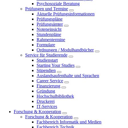
Psychosoziale Beratung
Prüfungen und Termine
Aktuelle Prüfungsinformationen
Prüfungspläne
Prüfungsämter
Noteneinsicht
Stundenpläne
Rahmentermine
Formulare
Ordnungen / Modulhandbücher
Service für Studierende
Studienstart
Starting Your Studies
Stipendien
Auslandsaufenthalte und Sprachen
Career Service
Finanzierung
Gründung
Hochschulbibliothek
Druckerei
IT-Services
Forschung & Kooperation
Forschung & Kooperation
Fachbereich Informatik und Medien
Fachbereich Technik