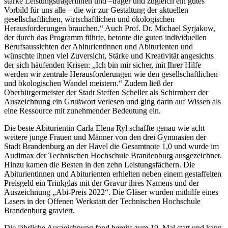
starke Leistungsträgerinnen und –träger und zugleich ein gutes
Vorbild für uns alle ­– die wir zur Gestaltung der aktuellen
gesellschaftlichen, wirtschaftlichen und ökologischen
Herausforderungen brauchen.“ Auch Prof. Dr. Michael Syrjakow,
der durch das Programm führte, betonte die guten individuellen
Berufsaussichten der Abiturientinnen und Abiturienten und
wünschte ihnen viel Zuversicht, Stärke und Kreativität angesichts
der sich häufenden Krisen: „Ich bin mir sicher, mit Ihrer Hilfe
werden wir zentrale Herausforderungen wie den gesellschaftlichen
und ökologischen Wandel meistern.“ Zudem ließ der
Oberbürgermeister der Stadt Steffen Scheller als Schirmherr der
Auszeichnung ein Grußwort verlesen und ging darin auf Wissen als
eine Ressource mit zunehmender Bedeutung ein.
Die beste Abiturientin Carla Elena Ryl schaffte genau wie acht
weitere junge Frauen und Männer von den drei Gymnasien der
Stadt Brandenburg an der Havel die Gesamtnote 1,0 und wurde im
Audimax der Technischen Hochschule Brandenburg ausgezeichnet.
Hinzu kamen die Besten in den zehn Leistungsfächern. Die
Abiturientinnen und Abiturienten erhielten neben einem gestaffelten
Preisgeld ein Trinkglas mit der Gravur ihres Namens und der
Auszeichnung „Abi-Preis 2022“. Die Gläser wurden mithilfe eines
Lasers in der Offenen Werkstatt der Technischen Hochschule
Brandenburg graviert.
Die jährliche Auszeichnung fand bereits zum 19. Mal statt und kann