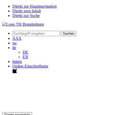
Direkt zur Hauptnavigation
Direkt zum Inhalt
Direkt zur Suche
Suchen
A
A
A
sw
de
DE
EN
Intern
Online-Einschreibung
Toggle navigation