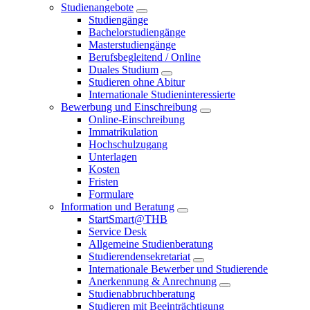
Studienangebote
Studiengänge
Bachelorstudiengänge
Masterstudiengänge
Berufsbegleitend / Online
Duales Studium
Studieren ohne Abitur
Internationale Studieninteressierte
Bewerbung und Einschreibung
Online-Einschreibung
Immatrikulation
Hochschulzugang
Unterlagen
Kosten
Fristen
Formulare
Information und Beratung
StartSmart@THB
Service Desk
Allgemeine Studienberatung
Studierendensekretariat
Internationale Bewerber und Studierende
Anerkennung & Anrechnung
Studienabbruchberatung
Studieren mit Beeinträchtigung