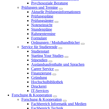
Psychosoziale Beratung
Prüfungen und Termine
Aktuelle Prüfungsinformationen
Prüfungspläne
Prüfungsämter
Noteneinsicht
Stundenpläne
Rahmentermine
Formulare
Ordnungen / Modulhandbücher
Service für Studierende
Studienstart
Starting Your Studies
Stipendien
Auslandsaufenthalte und Sprachen
Career Service
Finanzierung
Gründung
Hochschulbibliothek
Druckerei
IT-Services
Forschung & Kooperation
Forschung & Kooperation
Fachbereich Informatik und Medien
Fachbereich Technik