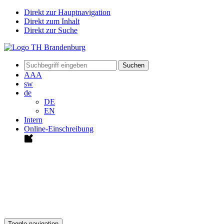
Direkt zur Hauptnavigation
Direkt zum Inhalt
Direkt zur Suche
Suchen
A
A
A
sw
de
DE
EN
Intern
Online-Einschreibung
Toggle navigation