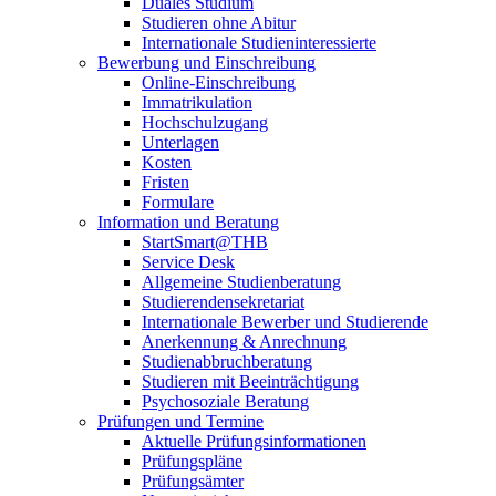
Duales Studium
Studieren ohne Abitur
Internationale Studieninteressierte
Bewerbung und Einschreibung
Online-Einschreibung
Immatrikulation
Hochschulzugang
Unterlagen
Kosten
Fristen
Formulare
Information und Beratung
StartSmart@THB
Service Desk
Allgemeine Studienberatung
Studierendensekretariat
Internationale Bewerber und Studierende
Anerkennung & Anrechnung
Studienabbruchberatung
Studieren mit Beeinträchtigung
Psychosoziale Beratung
Prüfungen und Termine
Aktuelle Prüfungsinformationen
Prüfungspläne
Prüfungsämter