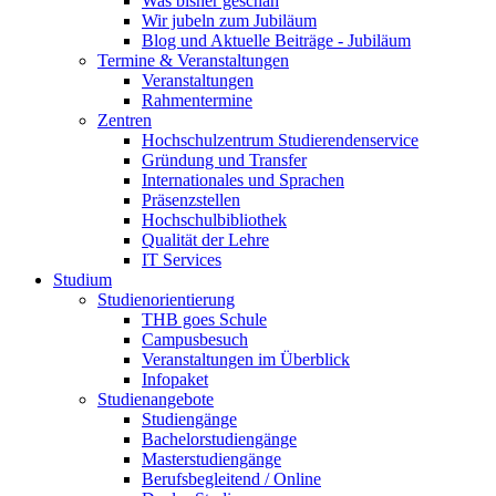
Was bisher geschah
Wir jubeln zum Jubiläum
Blog und Aktuelle Beiträge - Jubiläum
Termine & Veranstaltungen
Veranstaltungen
Rahmentermine
Zentren
Hochschulzentrum Studierendenservice
Gründung und Transfer
Internationales und Sprachen
Präsenzstellen
Hochschulbibliothek
Qualität der Lehre
IT Services
Studium
Studienorientierung
THB goes Schule
Campusbesuch
Veranstaltungen im Überblick
Infopaket
Studienangebote
Studiengänge
Bachelorstudiengänge
Masterstudiengänge
Berufsbegleitend / Online