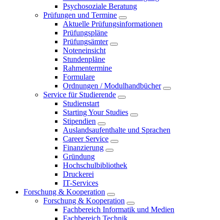
Psychosoziale Beratung
Prüfungen und Termine
Aktuelle Prüfungsinformationen
Prüfungspläne
Prüfungsämter
Noteneinsicht
Stundenpläne
Rahmentermine
Formulare
Ordnungen / Modulhandbücher
Service für Studierende
Studienstart
Starting Your Studies
Stipendien
Auslandsaufenthalte und Sprachen
Career Service
Finanzierung
Gründung
Hochschulbibliothek
Druckerei
IT-Services
Forschung & Kooperation
Forschung & Kooperation
Fachbereich Informatik und Medien
Fachbereich Technik