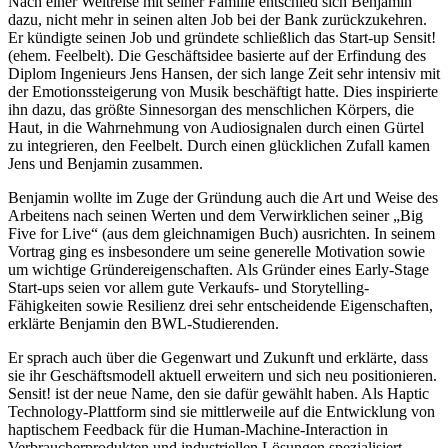
Nach einer Weltreise mit seiner Familie entschied sich Benjamin
dazu, nicht mehr in seinen alten Job bei der Bank zurückzukehren.
Er kündigte seinen Job und gründete schließlich das Start-up Sensit!
(ehem. Feelbelt). Die Geschäftsidee basierte auf der Erfindung des
Diplom Ingenieurs Jens Hansen, der sich lange Zeit sehr intensiv mit
der Emotionssteigerung von Musik beschäftigt hatte. Dies inspirierte
ihn dazu, das größte Sinnesorgan des menschlichen Körpers, die
Haut, in die Wahrnehmung von Audiosignalen durch einen Gürtel
zu integrieren, den Feelbelt. Durch einen glücklichen Zufall kamen
Jens und Benjamin zusammen.
Benjamin wollte im Zuge der Gründung auch die Art und Weise des
Arbeitens nach seinen Werten und dem Verwirklichen seiner „Big
Five for Live“ (aus dem gleichnamigen Buch) ausrichten. In seinem
Vortrag ging es insbesondere um seine generelle Motivation sowie
um wichtige Gründereigenschaften. Als Gründer eines Early-Stage
Start-ups seien vor allem gute Verkaufs- und Storytelling-
Fähigkeiten sowie Resilienz drei sehr entscheidende Eigenschaften,
erklärte Benjamin den BWL-Studierenden.
Er sprach auch über die Gegenwart und Zukunft und erklärte, dass
sie ihr Geschäftsmodell aktuell erweitern und sich neu positionieren.
Sensit! ist der neue Name, den sie dafür gewählt haben. Als Haptic
Technology-Plattform sind sie mittlerweile auf die Entwicklung von
haptischem Feedback für die Human-Machine-Interaction in
Verbraucherprodukten und industriellen Lösungen spezialisiert.