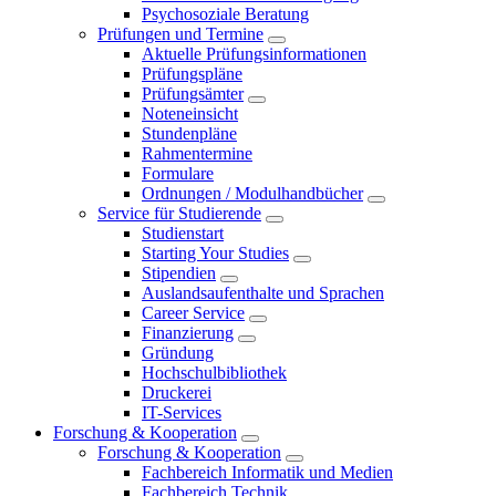
Psychosoziale Beratung
Prüfungen und Termine
Aktuelle Prüfungsinformationen
Prüfungspläne
Prüfungsämter
Noteneinsicht
Stundenpläne
Rahmentermine
Formulare
Ordnungen / Modulhandbücher
Service für Studierende
Studienstart
Starting Your Studies
Stipendien
Auslandsaufenthalte und Sprachen
Career Service
Finanzierung
Gründung
Hochschulbibliothek
Druckerei
IT-Services
Forschung & Kooperation
Forschung & Kooperation
Fachbereich Informatik und Medien
Fachbereich Technik