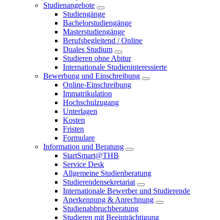
Studienangebote
Studiengänge
Bachelorstudiengänge
Masterstudiengänge
Berufsbegleitend / Online
Duales Studium
Studieren ohne Abitur
Internationale Studieninteressierte
Bewerbung und Einschreibung
Online-Einschreibung
Immatrikulation
Hochschulzugang
Unterlagen
Kosten
Fristen
Formulare
Information und Beratung
StartSmart@THB
Service Desk
Allgemeine Studienberatung
Studierendensekretariat
Internationale Bewerber und Studierende
Anerkennung & Anrechnung
Studienabbruchberatung
Studieren mit Beeinträchtigung