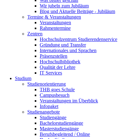
Was bisher geschah
Wir jubeln zum Jubiläum
Blog und Aktuelle Beiträge - Jubiläum
Termine & Veranstaltungen
Veranstaltungen
Rahmentermine
Zentren
Hochschulzentrum Studierendenservice
Gründung und Transfer
Internationales und Sprachen
Präsenzstellen
Hochschulbibliothek
Qualität der Lehre
IT Services
Studium
Studienorientierung
THB goes Schule
Campusbesuch
Veranstaltungen im Überblick
Infopaket
Studienangebote
Studiengänge
Bachelorstudiengänge
Masterstudiengänge
Berufsbegleitend / Online