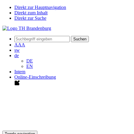
Direkt zur Hauptnavigation
Direkt zum Inhalt
Direkt zur Suche
Suchen
A
A
A
sw
de
DE
EN
Intern
Online-Einschreibung
Toggle navigation