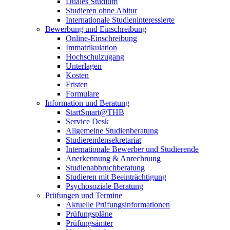
Duales Studium
Studieren ohne Abitur
Internationale Studieninteressierte
Bewerbung und Einschreibung
Online-Einschreibung
Immatrikulation
Hochschulzugang
Unterlagen
Kosten
Fristen
Formulare
Information und Beratung
StartSmart@THB
Service Desk
Allgemeine Studienberatung
Studierendensekretariat
Internationale Bewerber und Studierende
Anerkennung & Anrechnung
Studienabbruchberatung
Studieren mit Beeinträchtigung
Psychosoziale Beratung
Prüfungen und Termine
Aktuelle Prüfungsinformationen
Prüfungspläne
Prüfungsämter