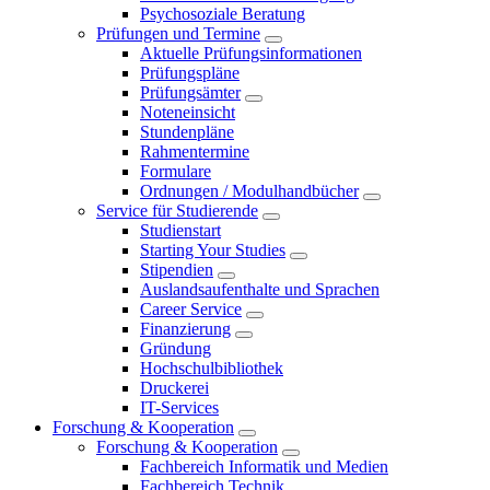
Psychosoziale Beratung
Prüfungen und Termine
Aktuelle Prüfungsinformationen
Prüfungspläne
Prüfungsämter
Noteneinsicht
Stundenpläne
Rahmentermine
Formulare
Ordnungen / Modulhandbücher
Service für Studierende
Studienstart
Starting Your Studies
Stipendien
Auslandsaufenthalte und Sprachen
Career Service
Finanzierung
Gründung
Hochschulbibliothek
Druckerei
IT-Services
Forschung & Kooperation
Forschung & Kooperation
Fachbereich Informatik und Medien
Fachbereich Technik