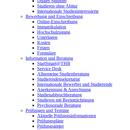
Duales Studium
Studieren ohne Abitur
Internationale Studieninteressierte
Bewerbung und Einschreibung
Online-Einschreibung
Immatrikulation
Hochschulzugang
Unterlagen
Kosten
Fristen
Formulare
Information und Beratung
StartSmart@THB
Service Desk
Allgemeine Studienberatung
Studierendensekretariat
Internationale Bewerber und Studierende
Anerkennung & Anrechnung
Studienabbruchberatung
Studieren mit Beeinträchtigung
Psychosoziale Beratung
Prüfungen und Termine
Aktuelle Prüfungsinformationen
Prüfungspläne
Prüfungsämter