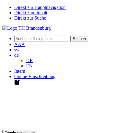
Direkt zur Hauptnavigation
Direkt zum Inhalt
Direkt zur Suche
Suchen
A
A
A
sw
de
DE
EN
Intern
Online-Einschreibung
Toggle navigation