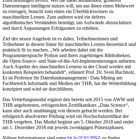
Entscheidungen treffen. Wer die dabei anfallenden, größeren
Datenmengen intelligent nutzen will, um aus ihnen einen Mehrwert
zu erzeugen, braucht zum einen ein Überblickswissen zu
maschinellem Lernen. Zum anderen wird ein tieferes
algorithmisches Verständnis benötigt, um Aufwände abzuschätzen
und durch Anpassungen Erfolgsraten zu erhöhen.
Ziel des neuen Angebots ist es daher, Teilnehmerinnen und
Teilnehmer in diesem Sinne für maschinelles Lernen theoretisch und
praktisch fit zu machen. „Wir arbeiten dabei mit der
Programmiersprache Python und ihren zugehörigen Bibliotheken,
die Open-Source- und State-of-the-Art-Implementierungen anbieten.
Auch Aspekte des maschinellen Lernens in der Cloud werden mit
konkreten Beispielen behandelt“, erläutert Prof. Dr. Sven Buchholz.
Er ist Professor für Datenbankmanagement / Data Mining am
Fachbereich Informatik und Medien der THB, hat die Weiterbildung
konzipiert und wird sie durchführen.
Das Vertiefungsmodul ergänzt den bereits seit 2015 von AWW und
THB angebotenen, erfolgreichen Zertifikatskurs „Data Science“,
kann aber auch unabhängig von diesem gebucht werden. Bei
erfolgreich absolvierter Prüfung wird ein Hochschulzertifikat der
THB vergeben. Das Modul beginnt am 5. Oktober 2018 und endet
am 1. Dezember 2018 mit jeweils zweitägigen Präsenzphasen.
Nähere Informationen sind unter
bit.ly/2LYUPNZ
zu finden.