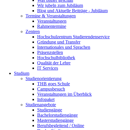
Was bisher geschah
Wir jubeln zum Jubiläum
Blog und Aktuelle Beiträge - Jubiläum
Termine & Veranstaltungen
Veranstaltungen
Rahmentermine
Zentren
Hochschulzentrum Studierendenservice
Gründung und Transfer
Internationales und Sprachen
Präsenzstellen
Hochschulbibliothek
Qualität der Lehre
IT Services
Studium
Studienorientierung
THB goes Schule
Campusbesuch
Veranstaltungen im Überblick
Infopaket
Studienangebote
Studiengänge
Bachelorstudiengänge
Masterstudiengänge
Berufsbegleitend / Online