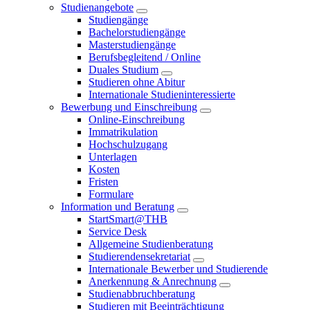
Studienangebote
Studiengänge
Bachelorstudiengänge
Masterstudiengänge
Berufsbegleitend / Online
Duales Studium
Studieren ohne Abitur
Internationale Studieninteressierte
Bewerbung und Einschreibung
Online-Einschreibung
Immatrikulation
Hochschulzugang
Unterlagen
Kosten
Fristen
Formulare
Information und Beratung
StartSmart@THB
Service Desk
Allgemeine Studienberatung
Studierendensekretariat
Internationale Bewerber und Studierende
Anerkennung & Anrechnung
Studienabbruchberatung
Studieren mit Beeinträchtigung