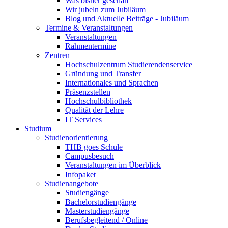
Was bisher geschah
Wir jubeln zum Jubiläum
Blog und Aktuelle Beiträge - Jubiläum
Termine & Veranstaltungen
Veranstaltungen
Rahmentermine
Zentren
Hochschulzentrum Studierendenservice
Gründung und Transfer
Internationales und Sprachen
Präsenzstellen
Hochschulbibliothek
Qualität der Lehre
IT Services
Studium
Studienorientierung
THB goes Schule
Campusbesuch
Veranstaltungen im Überblick
Infopaket
Studienangebote
Studiengänge
Bachelorstudiengänge
Masterstudiengänge
Berufsbegleitend / Online