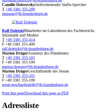
benjamin.dietrich@th-brandenburg.de
Camillo
Dobrovsky
Stellvertretender StuPa-Sprecher
T
+49 3381 355-209
stupaspr@th-brandenburg.de
Ralf
Doletzki
Mitarbeiter im Labordienst des Fachbereichs
Informatik und Medien
T
+49 3381 355-414
F
+49 3381 355-499
ralf.doletzki@th-brandenburg.de
Marion
Dräger
Assistenz des Präsidenten
T
+49 3381 355-101
F
+49 3381 355-199
marion.draeger@th-brandenburg.de
Marion
Dräger
Geschäftsstelle des Senats
T
+49 3381 355-101
F
+49 3381 355-199
senat-geschaeftsstelle@th-brandenburg.de
Print this page
Download this page as PDF
Adressliste