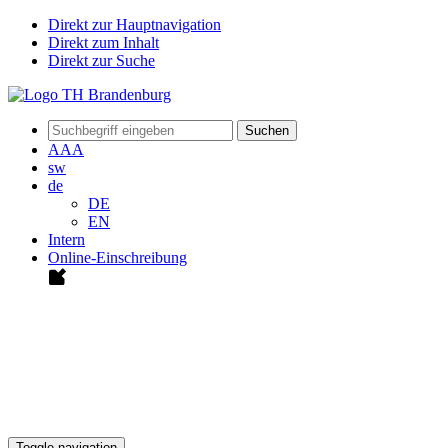
Direkt zur Hauptnavigation
Direkt zum Inhalt
Direkt zur Suche
Suchen
A
A
A
sw
de
DE
EN
Intern
Online-Einschreibung
Toggle navigation