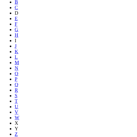
B
C
D
E
F
G
H
I
J
K
L
M
N
O
P
Q
R
S
T
U
V
W
X
Y
Z