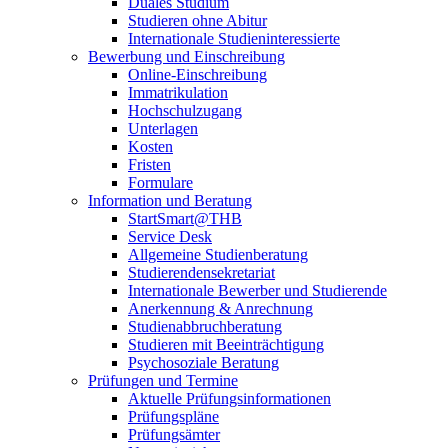
Duales Studium
Studieren ohne Abitur
Internationale Studieninteressierte
Bewerbung und Einschreibung
Online-Einschreibung
Immatrikulation
Hochschulzugang
Unterlagen
Kosten
Fristen
Formulare
Information und Beratung
StartSmart@THB
Service Desk
Allgemeine Studienberatung
Studierendensekretariat
Internationale Bewerber und Studierende
Anerkennung & Anrechnung
Studienabbruchberatung
Studieren mit Beeinträchtigung
Psychosoziale Beratung
Prüfungen und Termine
Aktuelle Prüfungsinformationen
Prüfungspläne
Prüfungsämter