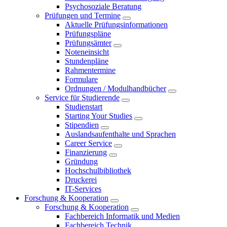
Psychosoziale Beratung
Prüfungen und Termine
Aktuelle Prüfungsinformationen
Prüfungspläne
Prüfungsämter
Noteneinsicht
Stundenpläne
Rahmentermine
Formulare
Ordnungen / Modulhandbücher
Service für Studierende
Studienstart
Starting Your Studies
Stipendien
Auslandsaufenthalte und Sprachen
Career Service
Finanzierung
Gründung
Hochschulbibliothek
Druckerei
IT-Services
Forschung & Kooperation
Forschung & Kooperation
Fachbereich Informatik und Medien
Fachbereich Technik