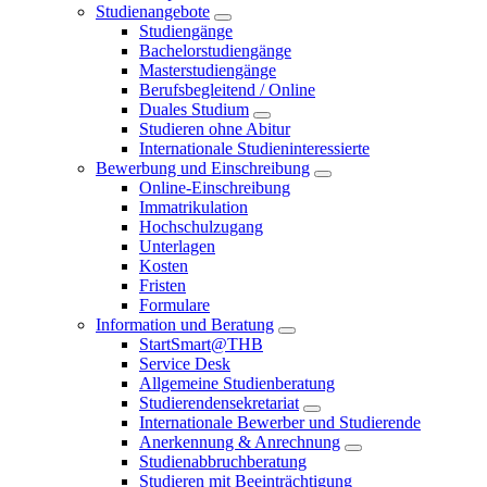
Studienangebote
Studiengänge
Bachelorstudiengänge
Masterstudiengänge
Berufsbegleitend / Online
Duales Studium
Studieren ohne Abitur
Internationale Studieninteressierte
Bewerbung und Einschreibung
Online-Einschreibung
Immatrikulation
Hochschulzugang
Unterlagen
Kosten
Fristen
Formulare
Information und Beratung
StartSmart@THB
Service Desk
Allgemeine Studienberatung
Studierendensekretariat
Internationale Bewerber und Studierende
Anerkennung & Anrechnung
Studienabbruchberatung
Studieren mit Beeinträchtigung