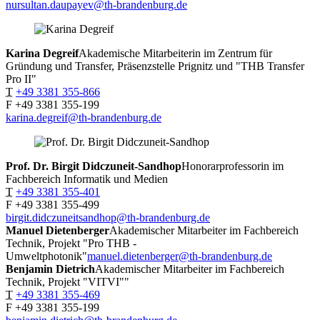
nursultan.daupayev@th-brandenburg.de
Karina
Degreif
Akademische Mitarbeiterin im Zentrum für
Gründung und Transfer, Präsenzstelle Prignitz und "THB Transfer
Pro II"
T
+49 3381 355-866
F
+49 3381 355-199
karina.degreif@th-brandenburg.de
Prof. Dr. Birgit
Didczuneit-Sandhop
Honorarprofessorin im
Fachbereich Informatik und Medien
T
+49 3381 355-401
F
+49 3381 355-499
birgit.didczuneitsandhop@th-brandenburg.de
Manuel
Dietenberger
Akademischer Mitarbeiter im Fachbereich
Technik, Projekt "Pro THB -
Umweltphotonik"
manuel.dietenberger@th-brandenburg.de
Benjamin
Dietrich
Akademischer Mitarbeiter im Fachbereich
Technik, Projekt "VITVI""
T
+49 3381 355-469
F
+49 3381 355-199