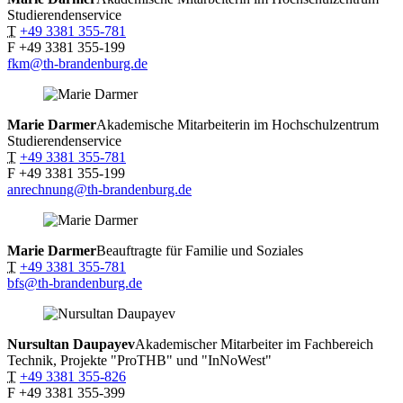
Studierendenservice
T
+49 3381 355-781
F
+49 3381 355-199
fkm@th-brandenburg.de
Marie
Darmer
Akademische Mitarbeiterin im Hochschulzentrum
Studierendenservice
T
+49 3381 355-781
F
+49 3381 355-199
anrechnung@th-brandenburg.de
Marie
Darmer
Beauftragte für Familie und Soziales
T
+49 3381 355-781
bfs@th-brandenburg.de
Nursultan
Daupayev
Akademischer Mitarbeiter im Fachbereich
Technik, Projekte "ProTHB" und "InNoWest"
T
+49 3381 355-826
F
+49 3381 355-399