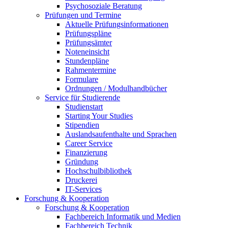
Psychosoziale Beratung
Prüfungen und Termine
Aktuelle Prüfungsinformationen
Prüfungspläne
Prüfungsämter
Noteneinsicht
Stundenpläne
Rahmentermine
Formulare
Ordnungen / Modulhandbücher
Service für Studierende
Studienstart
Starting Your Studies
Stipendien
Auslandsaufenthalte und Sprachen
Career Service
Finanzierung
Gründung
Hochschulbibliothek
Druckerei
IT-Services
Forschung & Kooperation
Forschung & Kooperation
Fachbereich Informatik und Medien
Fachbereich Technik