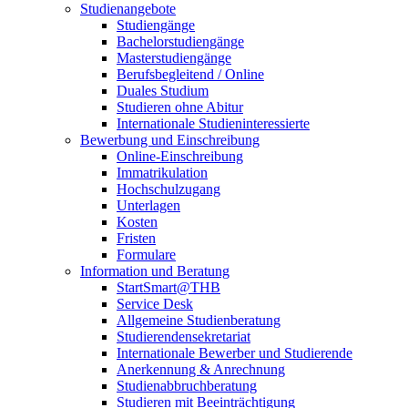
Studienangebote
Studiengänge
Bachelorstudiengänge
Masterstudiengänge
Berufsbegleitend / Online
Duales Studium
Studieren ohne Abitur
Internationale Studieninteressierte
Bewerbung und Einschreibung
Online-Einschreibung
Immatrikulation
Hochschulzugang
Unterlagen
Kosten
Fristen
Formulare
Information und Beratung
StartSmart@THB
Service Desk
Allgemeine Studienberatung
Studierendensekretariat
Internationale Bewerber und Studierende
Anerkennung & Anrechnung
Studienabbruchberatung
Studieren mit Beeinträchtigung