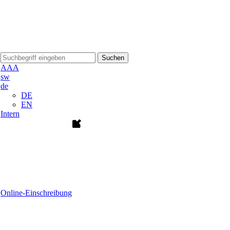
Suchen
A
A
A
sw
de
DE
EN
Intern
Online-Einschreibung