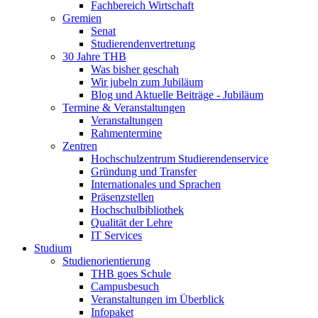
Fachbereich Wirtschaft
Gremien
Senat
Studierendenvertretung
30 Jahre THB
Was bisher geschah
Wir jubeln zum Jubiläum
Blog und Aktuelle Beiträge - Jubiläum
Termine & Veranstaltungen
Veranstaltungen
Rahmentermine
Zentren
Hochschulzentrum Studierendenservice
Gründung und Transfer
Internationales und Sprachen
Präsenzstellen
Hochschulbibliothek
Qualität der Lehre
IT Services
Studium
Studienorientierung
THB goes Schule
Campusbesuch
Veranstaltungen im Überblick
Infopaket