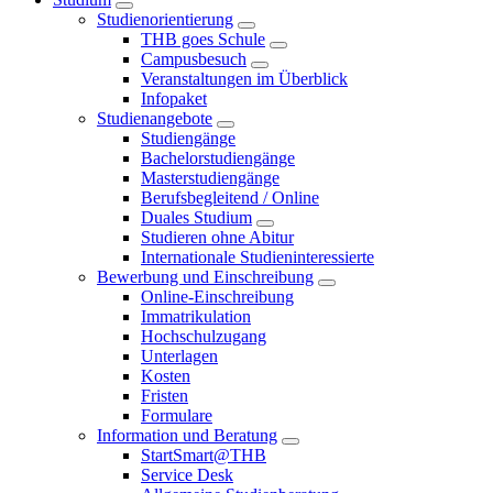
Studienorientierung
THB goes Schule
Campusbesuch
Veranstaltungen im Überblick
Infopaket
Studienangebote
Studiengänge
Bachelorstudiengänge
Masterstudiengänge
Berufsbegleitend / Online
Duales Studium
Studieren ohne Abitur
Internationale Studieninteressierte
Bewerbung und Einschreibung
Online-Einschreibung
Immatrikulation
Hochschulzugang
Unterlagen
Kosten
Fristen
Formulare
Information und Beratung
StartSmart@THB
Service Desk