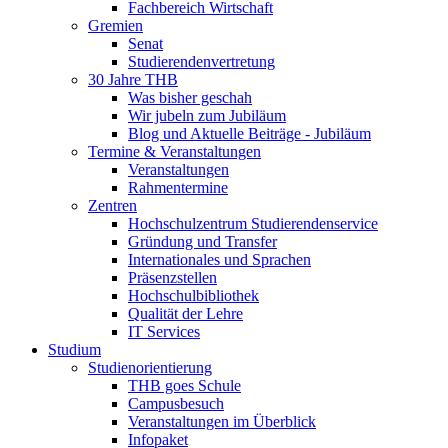
Fachbereich Wirtschaft
Gremien
Senat
Studierendenvertretung
30 Jahre THB
Was bisher geschah
Wir jubeln zum Jubiläum
Blog und Aktuelle Beiträge - Jubiläum
Termine & Veranstaltungen
Veranstaltungen
Rahmentermine
Zentren
Hochschulzentrum Studierendenservice
Gründung und Transfer
Internationales und Sprachen
Präsenzstellen
Hochschulbibliothek
Qualität der Lehre
IT Services
Studium
Studienorientierung
THB goes Schule
Campusbesuch
Veranstaltungen im Überblick
Infopaket