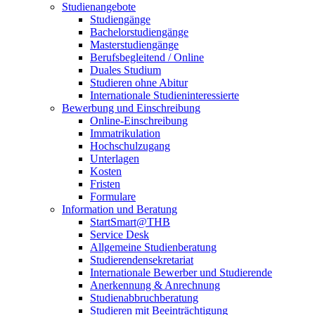
Studienangebote
Studiengänge
Bachelorstudiengänge
Masterstudiengänge
Berufsbegleitend / Online
Duales Studium
Studieren ohne Abitur
Internationale Studieninteressierte
Bewerbung und Einschreibung
Online-Einschreibung
Immatrikulation
Hochschulzugang
Unterlagen
Kosten
Fristen
Formulare
Information und Beratung
StartSmart@THB
Service Desk
Allgemeine Studienberatung
Studierendensekretariat
Internationale Bewerber und Studierende
Anerkennung & Anrechnung
Studienabbruchberatung
Studieren mit Beeinträchtigung