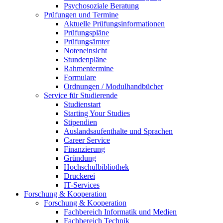
Psychosoziale Beratung
Prüfungen und Termine
Aktuelle Prüfungsinformationen
Prüfungspläne
Prüfungsämter
Noteneinsicht
Stundenpläne
Rahmentermine
Formulare
Ordnungen / Modulhandbücher
Service für Studierende
Studienstart
Starting Your Studies
Stipendien
Auslandsaufenthalte und Sprachen
Career Service
Finanzierung
Gründung
Hochschulbibliothek
Druckerei
IT-Services
Forschung & Kooperation
Forschung & Kooperation
Fachbereich Informatik und Medien
Fachbereich Technik