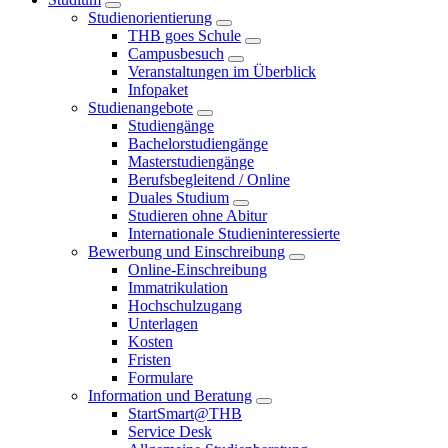
Studienorientierung
THB goes Schule
Campusbesuch
Veranstaltungen im Überblick
Infopaket
Studienangebote
Studiengänge
Bachelorstudiengänge
Masterstudiengänge
Berufsbegleitend / Online
Duales Studium
Studieren ohne Abitur
Internationale Studieninteressierte
Bewerbung und Einschreibung
Online-Einschreibung
Immatrikulation
Hochschulzugang
Unterlagen
Kosten
Fristen
Formulare
Information und Beratung
StartSmart@THB
Service Desk