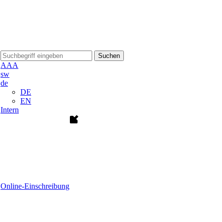
Suchen
A
A
A
sw
de
DE
EN
Intern
Online-Einschreibung