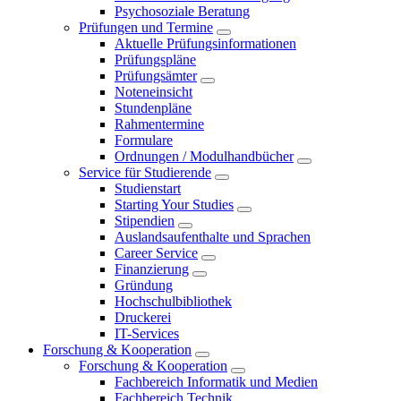
Psychosoziale Beratung
Prüfungen und Termine
Aktuelle Prüfungsinformationen
Prüfungspläne
Prüfungsämter
Noteneinsicht
Stundenpläne
Rahmentermine
Formulare
Ordnungen / Modulhandbücher
Service für Studierende
Studienstart
Starting Your Studies
Stipendien
Auslandsaufenthalte und Sprachen
Career Service
Finanzierung
Gründung
Hochschulbibliothek
Druckerei
IT-Services
Forschung & Kooperation
Forschung & Kooperation
Fachbereich Informatik und Medien
Fachbereich Technik