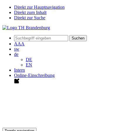
Direkt zur Hauptnavigation
Direkt zum Inhalt
Direkt zur Suche
Suchen
A
A
A
sw
de
DE
EN
Intern
Online-Einschreibung
Toggle navigation