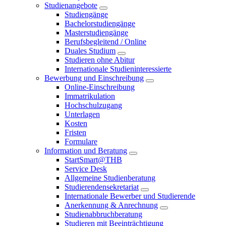
Studienangebote
Studiengänge
Bachelorstudiengänge
Masterstudiengänge
Berufsbegleitend / Online
Duales Studium
Studieren ohne Abitur
Internationale Studieninteressierte
Bewerbung und Einschreibung
Online-Einschreibung
Immatrikulation
Hochschulzugang
Unterlagen
Kosten
Fristen
Formulare
Information und Beratung
StartSmart@THB
Service Desk
Allgemeine Studienberatung
Studierendensekretariat
Internationale Bewerber und Studierende
Anerkennung & Anrechnung
Studienabbruchberatung
Studieren mit Beeinträchtigung