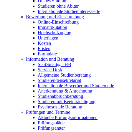
Duales Studium
Studieren ohne Abitur
Internationale Studieninteressierte
Bewerbung und Einschreibung
Online-Einschreibung
Immatrikulation
Hochschulzugang
Unterlagen
Kosten
Fristen
Formulare
Information und Beratung
StartSmart@THB
Service Desk
Allgemeine Studienberatung
Studierendensekretariat
Internationale Bewerber und Studierende
Anerkennung & Anrechnung
Studienabbruchberatung
Studieren mit Beeinträchtigung
Psychosoziale Beratung
Prüfungen und Termine
Aktuelle Prüfungsinformationen
Prüfungspläne
Prüfungsämter