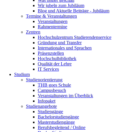
Was bisher geschah
Wir jubeln zum Jubiläum
Blog und Aktuelle Beiträge - Jubiläum
Termine & Veranstaltungen
Veranstaltungen
Rahmentermine
Zentren
Hochschulzentrum Studierendenservice
Gründung und Transfer
Internationales und Sprachen
Präsenzstellen
Hochschulbibliothek
Qualität der Lehre
IT Services
Studium
Studienorientierung
THB goes Schule
Campusbesuch
Veranstaltungen im Überblick
Infopaket
Studienangebote
Studiengänge
Bachelorstudiengänge
Masterstudiengänge
Berufsbegleitend / Online