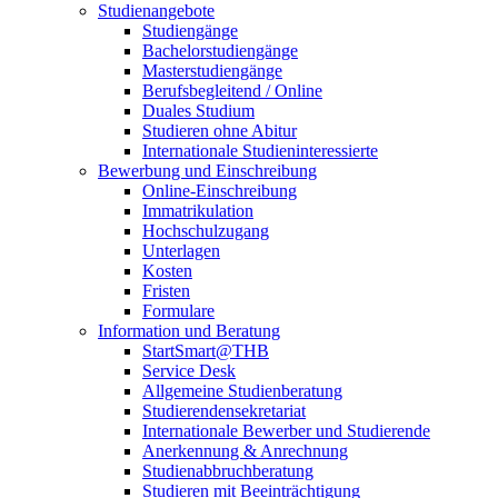
Studienangebote
Studiengänge
Bachelorstudiengänge
Masterstudiengänge
Berufsbegleitend / Online
Duales Studium
Studieren ohne Abitur
Internationale Studieninteressierte
Bewerbung und Einschreibung
Online-Einschreibung
Immatrikulation
Hochschulzugang
Unterlagen
Kosten
Fristen
Formulare
Information und Beratung
StartSmart@THB
Service Desk
Allgemeine Studienberatung
Studierendensekretariat
Internationale Bewerber und Studierende
Anerkennung & Anrechnung
Studienabbruchberatung
Studieren mit Beeinträchtigung