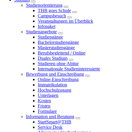
Studienorientierung
THB goes Schule
Campusbesuch
Veranstaltungen im Überblick
Infopaket
Studienangebote
Studiengänge
Bachelorstudiengänge
Masterstudiengänge
Berufsbegleitend / Online
Duales Studium
Studieren ohne Abitur
Internationale Studieninteressierte
Bewerbung und Einschreibung
Online-Einschreibung
Immatrikulation
Hochschulzugang
Unterlagen
Kosten
Fristen
Formulare
Information und Beratung
StartSmart@THB
Service Desk