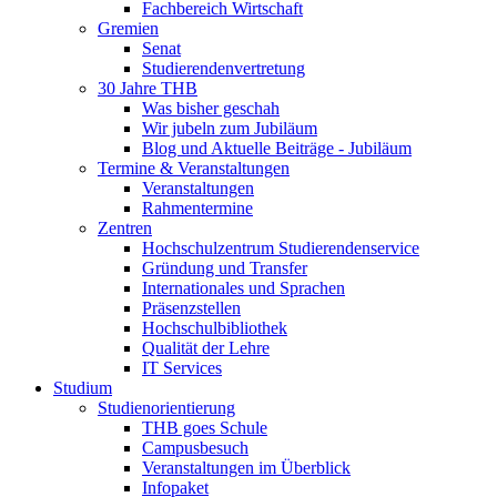
Fachbereich Wirtschaft
Gremien
Senat
Studierendenvertretung
30 Jahre THB
Was bisher geschah
Wir jubeln zum Jubiläum
Blog und Aktuelle Beiträge - Jubiläum
Termine & Veranstaltungen
Veranstaltungen
Rahmentermine
Zentren
Hochschulzentrum Studierendenservice
Gründung und Transfer
Internationales und Sprachen
Präsenzstellen
Hochschulbibliothek
Qualität der Lehre
IT Services
Studium
Studienorientierung
THB goes Schule
Campusbesuch
Veranstaltungen im Überblick
Infopaket