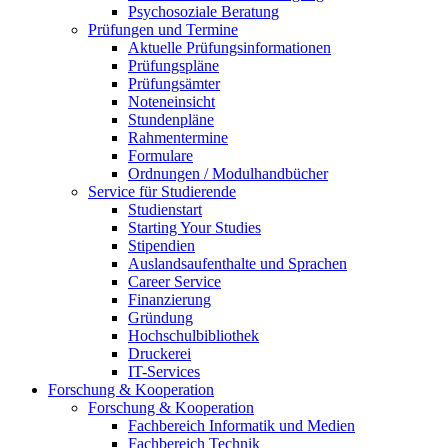
Psychosoziale Beratung
Prüfungen und Termine
Aktuelle Prüfungsinformationen
Prüfungspläne
Prüfungsämter
Noteneinsicht
Stundenpläne
Rahmentermine
Formulare
Ordnungen / Modulhandbücher
Service für Studierende
Studienstart
Starting Your Studies
Stipendien
Auslandsaufenthalte und Sprachen
Career Service
Finanzierung
Gründung
Hochschulbibliothek
Druckerei
IT-Services
Forschung & Kooperation
Forschung & Kooperation
Fachbereich Informatik und Medien
Fachbereich Technik