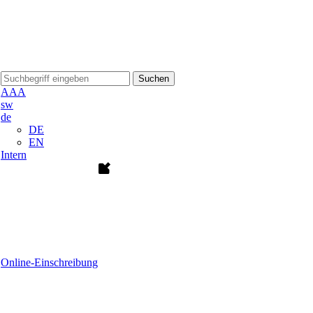
Suchen
A
A
A
sw
de
DE
EN
Intern
Online-Einschreibung