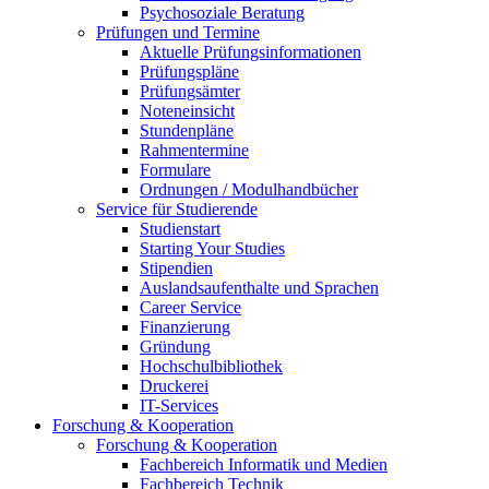
Psychosoziale Beratung
Prüfungen und Termine
Aktuelle Prüfungsinformationen
Prüfungspläne
Prüfungsämter
Noteneinsicht
Stundenpläne
Rahmentermine
Formulare
Ordnungen / Modulhandbücher
Service für Studierende
Studienstart
Starting Your Studies
Stipendien
Auslandsaufenthalte und Sprachen
Career Service
Finanzierung
Gründung
Hochschulbibliothek
Druckerei
IT-Services
Forschung & Kooperation
Forschung & Kooperation
Fachbereich Informatik und Medien
Fachbereich Technik