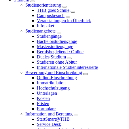
Studienorientierung
THB goes Schule
Campusbesuch
Veranstaltungen im Überblick
Infopaket
Studienangebote
Studiengänge
Bachelorstudiengänge
Masterstudiengänge
Berufsbegleitend / Online
Duales Studium
Studieren ohne Abitur
Internationale Studieninteressierte
Bewerbung und Einschreibung
Online-Einschreibung
Immatrikulation
Hochschulzugang
Unterlagen
Kosten
Fristen
Formulare
Information und Beratung
StartSmart@THB
Service Desk