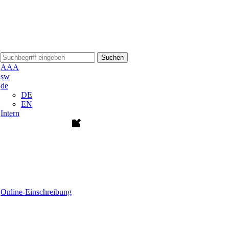
Suchen
A
A
A
sw
de
DE
EN
Intern
Online-Einschreibung