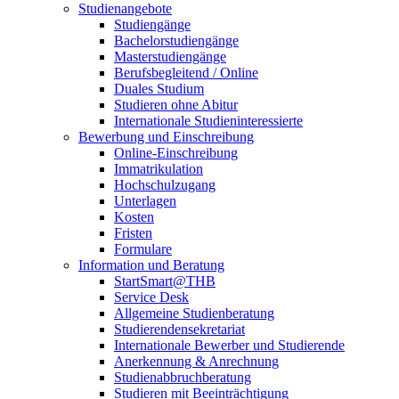
Studienangebote
Studiengänge
Bachelorstudiengänge
Masterstudiengänge
Berufsbegleitend / Online
Duales Studium
Studieren ohne Abitur
Internationale Studieninteressierte
Bewerbung und Einschreibung
Online-Einschreibung
Immatrikulation
Hochschulzugang
Unterlagen
Kosten
Fristen
Formulare
Information und Beratung
StartSmart@THB
Service Desk
Allgemeine Studienberatung
Studierendensekretariat
Internationale Bewerber und Studierende
Anerkennung & Anrechnung
Studienabbruchberatung
Studieren mit Beeinträchtigung