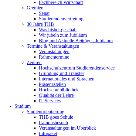
Fachbereich Wirtschaft
Gremien
Senat
Studierendenvertretung
30 Jahre THB
Was bisher geschah
Wir jubeln zum Jubiläum
Blog und Aktuelle Beiträge - Jubiläum
Termine & Veranstaltungen
Veranstaltungen
Rahmentermine
Zentren
Hochschulzentrum Studierendenservice
Gründung und Transfer
Internationales und Sprachen
Präsenzstellen
Hochschulbibliothek
Qualität der Lehre
IT Services
Studium
Studienorientierung
THB goes Schule
Campusbesuch
Veranstaltungen im Überblick
Infopaket