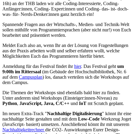
16h) an der THB laden wir alle Coding-Interessierte, Coding-
Anfänger:innen, Coding- Expert:innen und Coding- das- ist- doch-
was- für- Nerds-Denker:innen ganz herzlich ein!
Spannende Fragen aus der Wirtschafts-, Medien- und Technik-Welt
sollen mithilfe von Programmiersprachen (aber nicht nur!) von Euch
bearbeitet und präsentiert werden.
Meldet Euch also an, wenn Ihr an der Lösung von Fragestellungen
aus der Praxis arbeiten wollt und selber erfahren wollt, welche
Möglichkeiten Euch das Programmieren hierfür bietet.
Anmeldung für das Festival findet ihr
hier
. Das Festival geht
um
9:00h im Rittersaal
(im Gebäude der Hochschulbibliothek, Nr. 6
auf dem
Campusplan
) los, danach verteilen sich die Workshops auf
dem Campus.
Die Themen der Workshops sind ebenfalls bald hier zu finden.
Unter anderem sind Workshops (Einsteiger:innen-Niveau) zu
Python
,
JavaScript, Java, C/C++
und
IoT
mt Scratch geplant.
Im neuen Extra-Track "
Nachhaltige Digitalisierung
" könnt ihr eine
nachhaltige Seite gestalten und mit dem
Low-Code
Werkzeug Joget
(JavaScript- basiert) umsetzen. Anschließend könnt ihr mit unserem
Nachhaltigkeitrechner
die CO2- Auswirkungen Eurer Design-