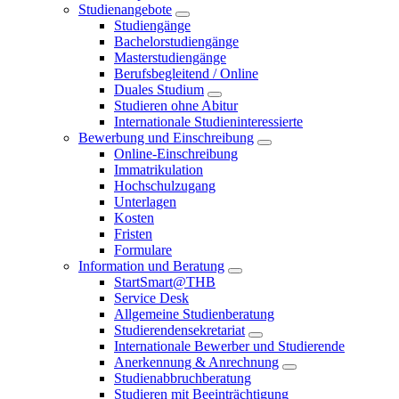
Studienangebote
Studiengänge
Bachelorstudiengänge
Masterstudiengänge
Berufsbegleitend / Online
Duales Studium
Studieren ohne Abitur
Internationale Studieninteressierte
Bewerbung und Einschreibung
Online-Einschreibung
Immatrikulation
Hochschulzugang
Unterlagen
Kosten
Fristen
Formulare
Information und Beratung
StartSmart@THB
Service Desk
Allgemeine Studienberatung
Studierendensekretariat
Internationale Bewerber und Studierende
Anerkennung & Anrechnung
Studienabbruchberatung
Studieren mit Beeinträchtigung