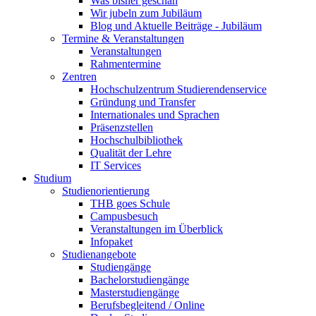
Was bisher geschah
Wir jubeln zum Jubiläum
Blog und Aktuelle Beiträge - Jubiläum
Termine & Veranstaltungen
Veranstaltungen
Rahmentermine
Zentren
Hochschulzentrum Studierendenservice
Gründung und Transfer
Internationales und Sprachen
Präsenzstellen
Hochschulbibliothek
Qualität der Lehre
IT Services
Studium
Studienorientierung
THB goes Schule
Campusbesuch
Veranstaltungen im Überblick
Infopaket
Studienangebote
Studiengänge
Bachelorstudiengänge
Masterstudiengänge
Berufsbegleitend / Online