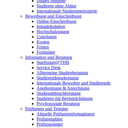
Duales Studium
Studieren ohne Abitur
Internationale Studieninteressierte
Bewerbung und Einschreibung
Online-Einschreibung
Immatrikulation
Hochschulzugang
Unterlagen
Kosten
Fristen
Formulare
Information und Beratung
StartSmart@THB
Service Desk
Allgemeine Studienberatung
Studierendensekretariat
Internationale Bewerber und Studierende
Anerkennung & Anrechnung
Studienabbruchberatung
Studieren mit Beeinträchtigung
Psychosoziale Beratung
Prüfungen und Termine
Aktuelle Prüfungsinformationen
Prüfungspläne
Prüfungsämter