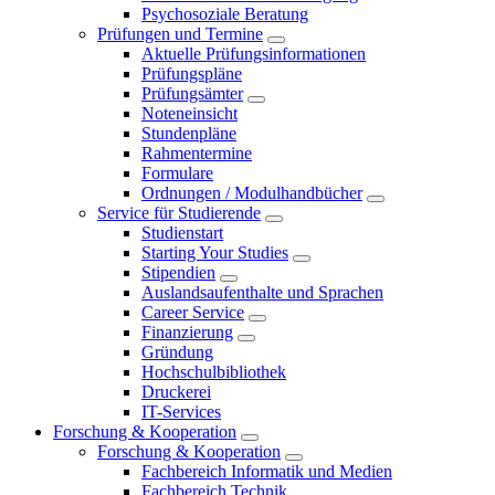
Psychosoziale Beratung
Prüfungen und Termine
Aktuelle Prüfungsinformationen
Prüfungspläne
Prüfungsämter
Noteneinsicht
Stundenpläne
Rahmentermine
Formulare
Ordnungen / Modulhandbücher
Service für Studierende
Studienstart
Starting Your Studies
Stipendien
Auslandsaufenthalte und Sprachen
Career Service
Finanzierung
Gründung
Hochschulbibliothek
Druckerei
IT-Services
Forschung & Kooperation
Forschung & Kooperation
Fachbereich Informatik und Medien
Fachbereich Technik