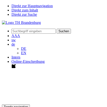
Direkt zur Hauptnavigation
Direkt zum Inhalt
Direkt zur Suche
Suchen
A
A
A
sw
de
DE
EN
Intern
Online-Einschreibung
Toggle navigation