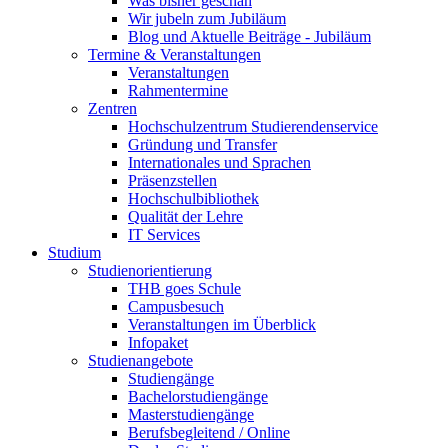
Was bisher geschah
Wir jubeln zum Jubiläum
Blog und Aktuelle Beiträge - Jubiläum
Termine & Veranstaltungen
Veranstaltungen
Rahmentermine
Zentren
Hochschulzentrum Studierendenservice
Gründung und Transfer
Internationales und Sprachen
Präsenzstellen
Hochschulbibliothek
Qualität der Lehre
IT Services
Studium
Studienorientierung
THB goes Schule
Campusbesuch
Veranstaltungen im Überblick
Infopaket
Studienangebote
Studiengänge
Bachelorstudiengänge
Masterstudiengänge
Berufsbegleitend / Online