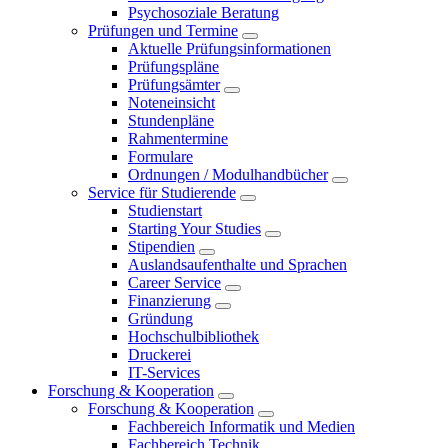
Psychosoziale Beratung
Prüfungen und Termine
Aktuelle Prüfungsinformationen
Prüfungspläne
Prüfungsämter
Noteneinsicht
Stundenpläne
Rahmentermine
Formulare
Ordnungen / Modulhandbücher
Service für Studierende
Studienstart
Starting Your Studies
Stipendien
Auslandsaufenthalte und Sprachen
Career Service
Finanzierung
Gründung
Hochschulbibliothek
Druckerei
IT-Services
Forschung & Kooperation
Forschung & Kooperation
Fachbereich Informatik und Medien
Fachbereich Technik