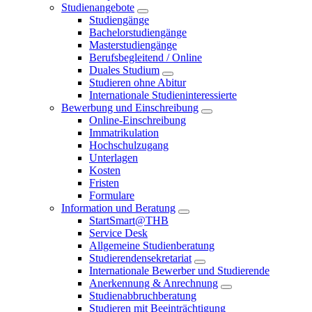
Studienangebote
Studiengänge
Bachelorstudiengänge
Masterstudiengänge
Berufsbegleitend / Online
Duales Studium
Studieren ohne Abitur
Internationale Studieninteressierte
Bewerbung und Einschreibung
Online-Einschreibung
Immatrikulation
Hochschulzugang
Unterlagen
Kosten
Fristen
Formulare
Information und Beratung
StartSmart@THB
Service Desk
Allgemeine Studienberatung
Studierendensekretariat
Internationale Bewerber und Studierende
Anerkennung & Anrechnung
Studienabbruchberatung
Studieren mit Beeinträchtigung