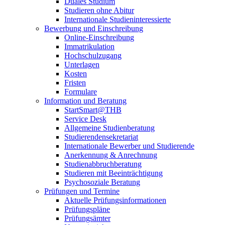
Duales Studium
Studieren ohne Abitur
Internationale Studieninteressierte
Bewerbung und Einschreibung
Online-Einschreibung
Immatrikulation
Hochschulzugang
Unterlagen
Kosten
Fristen
Formulare
Information und Beratung
StartSmart@THB
Service Desk
Allgemeine Studienberatung
Studierendensekretariat
Internationale Bewerber und Studierende
Anerkennung & Anrechnung
Studienabbruchberatung
Studieren mit Beeinträchtigung
Psychosoziale Beratung
Prüfungen und Termine
Aktuelle Prüfungsinformationen
Prüfungspläne
Prüfungsämter