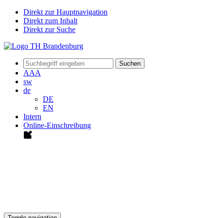
Direkt zur Hauptnavigation
Direkt zum Inhalt
Direkt zur Suche
Suchen
A
A
A
sw
de
DE
EN
Intern
Online-Einschreibung
Toggle navigation