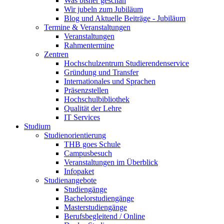
Was bisher geschah
Wir jubeln zum Jubiläum
Blog und Aktuelle Beiträge - Jubiläum
Termine & Veranstaltungen
Veranstaltungen
Rahmentermine
Zentren
Hochschulzentrum Studierendenservice
Gründung und Transfer
Internationales und Sprachen
Präsenzstellen
Hochschulbibliothek
Qualität der Lehre
IT Services
Studium
Studienorientierung
THB goes Schule
Campusbesuch
Veranstaltungen im Überblick
Infopaket
Studienangebote
Studiengänge
Bachelorstudiengänge
Masterstudiengänge
Berufsbegleitend / Online