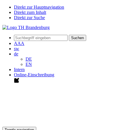
Direkt zur Hauptnavigation
Direkt zum Inhalt
Direkt zur Suche
Suchen
A
A
A
sw
de
DE
EN
Intern
Online-Einschreibung
Toggle navigation