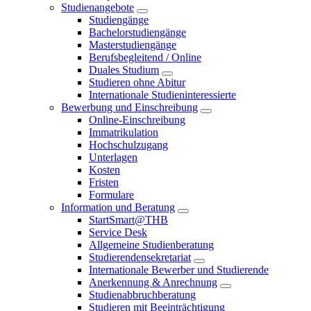
Studienangebote
Studiengänge
Bachelorstudiengänge
Masterstudiengänge
Berufsbegleitend / Online
Duales Studium
Studieren ohne Abitur
Internationale Studieninteressierte
Bewerbung und Einschreibung
Online-Einschreibung
Immatrikulation
Hochschulzugang
Unterlagen
Kosten
Fristen
Formulare
Information und Beratung
StartSmart@THB
Service Desk
Allgemeine Studienberatung
Studierendensekretariat
Internationale Bewerber und Studierende
Anerkennung & Anrechnung
Studienabbruchberatung
Studieren mit Beeinträchtigung