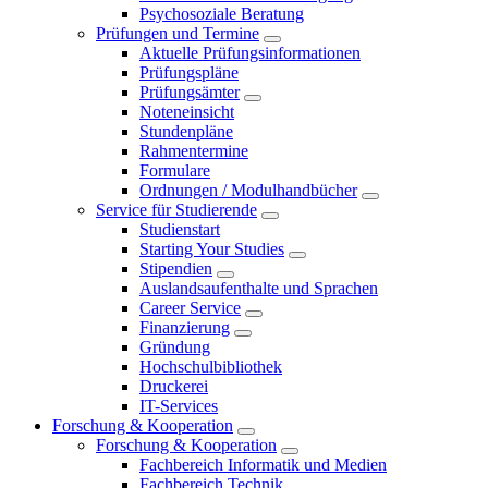
Psychosoziale Beratung
Prüfungen und Termine
Aktuelle Prüfungsinformationen
Prüfungspläne
Prüfungsämter
Noteneinsicht
Stundenpläne
Rahmentermine
Formulare
Ordnungen / Modulhandbücher
Service für Studierende
Studienstart
Starting Your Studies
Stipendien
Auslandsaufenthalte und Sprachen
Career Service
Finanzierung
Gründung
Hochschulbibliothek
Druckerei
IT-Services
Forschung & Kooperation
Forschung & Kooperation
Fachbereich Informatik und Medien
Fachbereich Technik