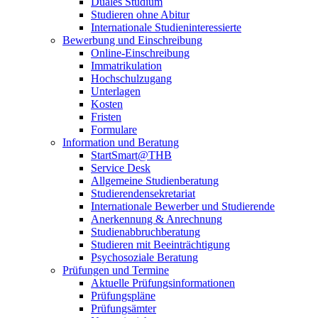
Duales Studium
Studieren ohne Abitur
Internationale Studieninteressierte
Bewerbung und Einschreibung
Online-Einschreibung
Immatrikulation
Hochschulzugang
Unterlagen
Kosten
Fristen
Formulare
Information und Beratung
StartSmart@THB
Service Desk
Allgemeine Studienberatung
Studierendensekretariat
Internationale Bewerber und Studierende
Anerkennung & Anrechnung
Studienabbruchberatung
Studieren mit Beeinträchtigung
Psychosoziale Beratung
Prüfungen und Termine
Aktuelle Prüfungsinformationen
Prüfungspläne
Prüfungsämter