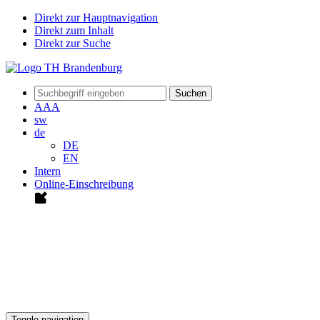
Direkt zur Hauptnavigation
Direkt zum Inhalt
Direkt zur Suche
Suchen
A
A
A
sw
de
DE
EN
Intern
Online-Einschreibung
Toggle navigation