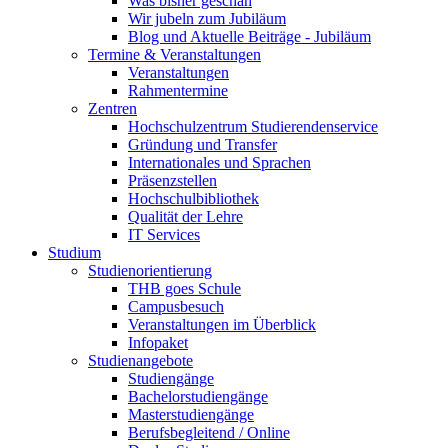
Was bisher geschah
Wir jubeln zum Jubiläum
Blog und Aktuelle Beiträge - Jubiläum
Termine & Veranstaltungen
Veranstaltungen
Rahmentermine
Zentren
Hochschulzentrum Studierendenservice
Gründung und Transfer
Internationales und Sprachen
Präsenzstellen
Hochschulbibliothek
Qualität der Lehre
IT Services
Studium
Studienorientierung
THB goes Schule
Campusbesuch
Veranstaltungen im Überblick
Infopaket
Studienangebote
Studiengänge
Bachelorstudiengänge
Masterstudiengänge
Berufsbegleitend / Online