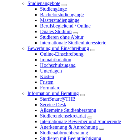
Studienangebote
Studiengänge
Bachelorstudiengänge
Masterstudiengänge
Berufsbegleitend / Online
Duales Studium
Studieren ohne Abitur
Internationale Studieninteressierte
Bewerbung und Einschreibung
Online-Einschreibung
Immatrikulation
Hochschulzugang
Unterlagen
Kosten
Fristen
Formulare
Information und Beratung
StartSmart@THB
Service Desk
Allgemeine Studienberatung
Studierendensekretariat
Internationale Bewerber und Studierende
Anerkennung & Anrechnung
Studienabbruchberatung
Studieren mit Beeinträchtigung