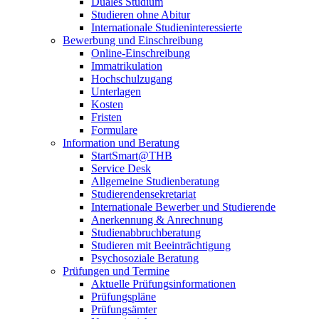
Duales Studium
Studieren ohne Abitur
Internationale Studieninteressierte
Bewerbung und Einschreibung
Online-Einschreibung
Immatrikulation
Hochschulzugang
Unterlagen
Kosten
Fristen
Formulare
Information und Beratung
StartSmart@THB
Service Desk
Allgemeine Studienberatung
Studierendensekretariat
Internationale Bewerber und Studierende
Anerkennung & Anrechnung
Studienabbruchberatung
Studieren mit Beeinträchtigung
Psychosoziale Beratung
Prüfungen und Termine
Aktuelle Prüfungsinformationen
Prüfungspläne
Prüfungsämter