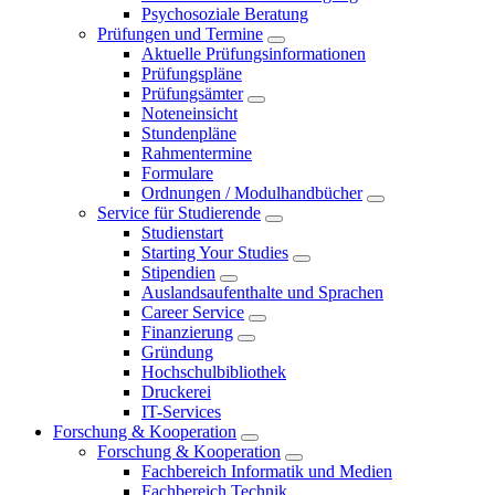
Psychosoziale Beratung
Prüfungen und Termine
Aktuelle Prüfungsinformationen
Prüfungspläne
Prüfungsämter
Noteneinsicht
Stundenpläne
Rahmentermine
Formulare
Ordnungen / Modulhandbücher
Service für Studierende
Studienstart
Starting Your Studies
Stipendien
Auslandsaufenthalte und Sprachen
Career Service
Finanzierung
Gründung
Hochschulbibliothek
Druckerei
IT-Services
Forschung & Kooperation
Forschung & Kooperation
Fachbereich Informatik und Medien
Fachbereich Technik