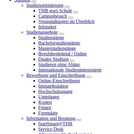
Studienorientierung
THB goes Schule
Campusbesuch
Veranstaltungen im Überblick
Infopaket
Studienangebote
Studiengänge
Bachelorstudiengänge
Masterstudiengänge
Berufsbegleitend / Online
Duales Studium
Studieren ohne Abitur
Internationale Studieninteressierte
Bewerbung und Einschreibung
Online-Einschreibung
Immatrikulation
Hochschulzugang
Unterlagen
Kosten
Fristen
Formulare
Information und Beratung
StartSmart@THB
Service Desk