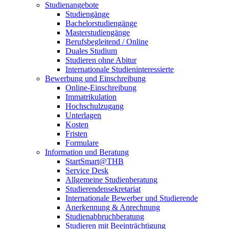
Studienangebote
Studiengänge
Bachelorstudiengänge
Masterstudiengänge
Berufsbegleitend / Online
Duales Studium
Studieren ohne Abitur
Internationale Studieninteressierte
Bewerbung und Einschreibung
Online-Einschreibung
Immatrikulation
Hochschulzugang
Unterlagen
Kosten
Fristen
Formulare
Information und Beratung
StartSmart@THB
Service Desk
Allgemeine Studienberatung
Studierendensekretariat
Internationale Bewerber und Studierende
Anerkennung & Anrechnung
Studienabbruchberatung
Studieren mit Beeinträchtigung