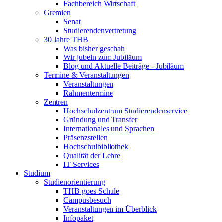
Fachbereich Wirtschaft
Gremien
Senat
Studierendenvertretung
30 Jahre THB
Was bisher geschah
Wir jubeln zum Jubiläum
Blog und Aktuelle Beiträge - Jubiläum
Termine & Veranstaltungen
Veranstaltungen
Rahmentermine
Zentren
Hochschulzentrum Studierendenservice
Gründung und Transfer
Internationales und Sprachen
Präsenzstellen
Hochschulbibliothek
Qualität der Lehre
IT Services
Studium
Studienorientierung
THB goes Schule
Campusbesuch
Veranstaltungen im Überblick
Infopaket