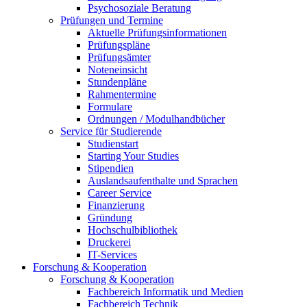
Psychosoziale Beratung
Prüfungen und Termine
Aktuelle Prüfungsinformationen
Prüfungspläne
Prüfungsämter
Noteneinsicht
Stundenpläne
Rahmentermine
Formulare
Ordnungen / Modulhandbücher
Service für Studierende
Studienstart
Starting Your Studies
Stipendien
Auslandsaufenthalte und Sprachen
Career Service
Finanzierung
Gründung
Hochschulbibliothek
Druckerei
IT-Services
Forschung & Kooperation
Forschung & Kooperation
Fachbereich Informatik und Medien
Fachbereich Technik