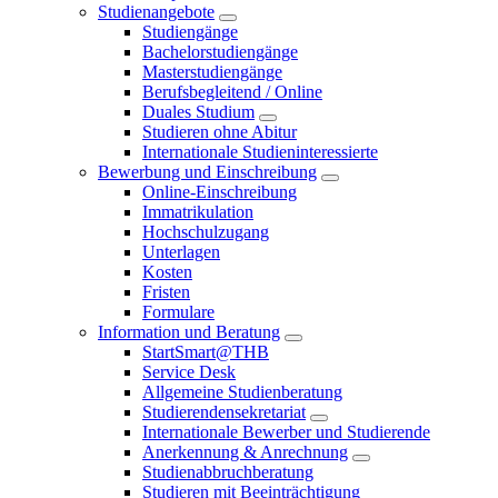
Studienangebote
Studiengänge
Bachelorstudiengänge
Masterstudiengänge
Berufsbegleitend / Online
Duales Studium
Studieren ohne Abitur
Internationale Studieninteressierte
Bewerbung und Einschreibung
Online-Einschreibung
Immatrikulation
Hochschulzugang
Unterlagen
Kosten
Fristen
Formulare
Information und Beratung
StartSmart@THB
Service Desk
Allgemeine Studienberatung
Studierendensekretariat
Internationale Bewerber und Studierende
Anerkennung & Anrechnung
Studienabbruchberatung
Studieren mit Beeinträchtigung