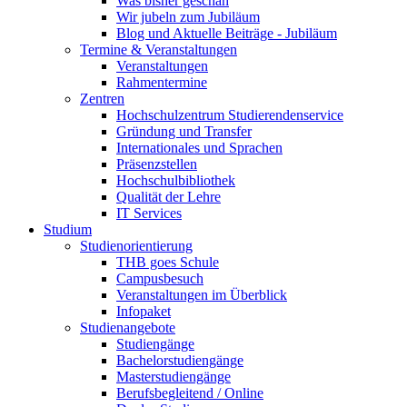
Was bisher geschah
Wir jubeln zum Jubiläum
Blog und Aktuelle Beiträge - Jubiläum
Termine & Veranstaltungen
Veranstaltungen
Rahmentermine
Zentren
Hochschulzentrum Studierendenservice
Gründung und Transfer
Internationales und Sprachen
Präsenzstellen
Hochschulbibliothek
Qualität der Lehre
IT Services
Studium
Studienorientierung
THB goes Schule
Campusbesuch
Veranstaltungen im Überblick
Infopaket
Studienangebote
Studiengänge
Bachelorstudiengänge
Masterstudiengänge
Berufsbegleitend / Online