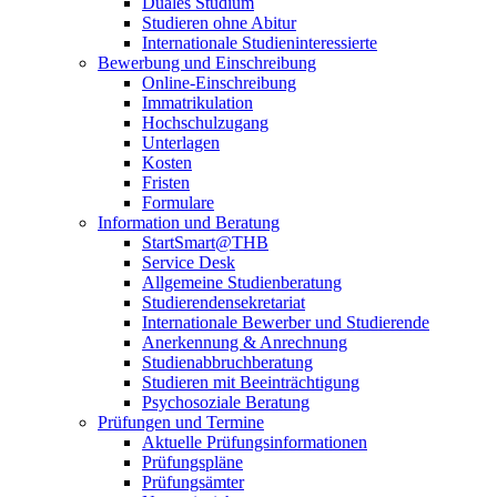
Duales Studium
Studieren ohne Abitur
Internationale Studieninteressierte
Bewerbung und Einschreibung
Online-Einschreibung
Immatrikulation
Hochschulzugang
Unterlagen
Kosten
Fristen
Formulare
Information und Beratung
StartSmart@THB
Service Desk
Allgemeine Studienberatung
Studierendensekretariat
Internationale Bewerber und Studierende
Anerkennung & Anrechnung
Studienabbruchberatung
Studieren mit Beeinträchtigung
Psychosoziale Beratung
Prüfungen und Termine
Aktuelle Prüfungsinformationen
Prüfungspläne
Prüfungsämter