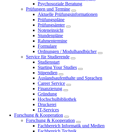
Psychosoziale Beratung
Prüfungen und Termine
Aktuelle Prüfungsinformationen
Prüfungspläne
Prüfungsämter
Noteneinsicht
Stundenpläne
Rahmentermine
Formulare
Ordnungen / Modulhandbücher
Service für Studierende
Studienstart
Starting Your Studies
Stipendien
Auslandsaufenthalte und Sprachen
Career Service
Finanzierung
Gründung
Hochschulbibliothek
Druckerei
IT-Services
Forschung & Kooperation
Forschung & Kooperation
Fachbereich Informatik und Medien
Fachbereich Technik