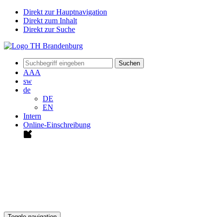
Direkt zur Hauptnavigation
Direkt zum Inhalt
Direkt zur Suche
Suchen
A
A
A
sw
de
DE
EN
Intern
Online-Einschreibung
Toggle navigation