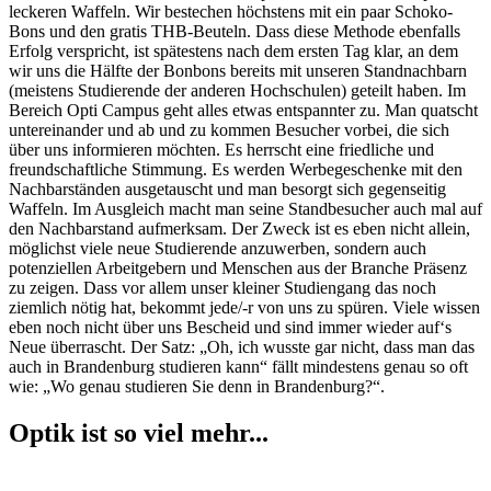
leckeren Waffeln. Wir bestechen höchstens mit ein paar Schoko-
Bons und den gratis THB-Beuteln. Dass diese Methode ebenfalls
Erfolg verspricht, ist spätestens nach dem ersten Tag klar, an dem
wir uns die Hälfte der Bonbons bereits mit unseren Standnachbarn
(meistens Studierende der anderen Hochschulen) geteilt haben. Im
Bereich Opti Campus geht alles etwas entspannter zu. Man quatscht
untereinander und ab und zu kommen Besucher vorbei, die sich
über uns informieren möchten. Es herrscht eine friedliche und
freundschaftliche Stimmung. Es werden Werbegeschenke mit den
Nachbarständen ausgetauscht und man besorgt sich gegenseitig
Waffeln. Im Ausgleich macht man seine Standbesucher auch mal auf
den Nachbarstand aufmerksam. Der Zweck ist es eben nicht allein,
möglichst viele neue Studierende anzuwerben, sondern auch
potenziellen Arbeitgebern und Menschen aus der Branche Präsenz
zu zeigen. Dass vor allem unser kleiner Studiengang das noch
ziemlich nötig hat, bekommt jede/-r von uns zu spüren. Viele wissen
eben noch nicht über uns Bescheid und sind immer wieder auf‘s
Neue überrascht. Der Satz: „Oh, ich wusste gar nicht, dass man das
auch in Brandenburg studieren kann“ fällt mindestens genau so oft
wie: „Wo genau studieren Sie denn in Brandenburg?“.
Optik ist so viel mehr...