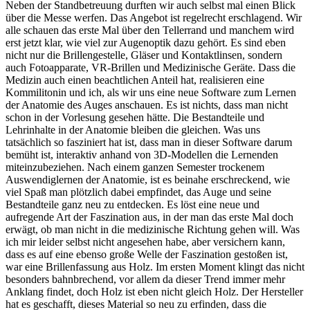
Neben der Standbetreuung durften wir auch selbst mal einen Blick
über die Messe werfen. Das Angebot ist regelrecht erschlagend. Wir
alle schauen das erste Mal über den Tellerrand und manchem wird
erst jetzt klar, wie viel zur Augenoptik dazu gehört. Es sind eben
nicht nur die Brillengestelle, Gläser und Kontaktlinsen, sondern
auch Fotoapparate, VR-Brillen und Medizinische Geräte. Dass die
Medizin auch einen beachtlichen Anteil hat, realisieren eine
Kommilitonin und ich, als wir uns eine neue Software zum Lernen
der Anatomie des Auges anschauen. Es ist nichts, dass man nicht
schon in der Vorlesung gesehen hätte. Die Bestandteile und
Lehrinhalte in der Anatomie bleiben die gleichen. Was uns
tatsächlich so fasziniert hat ist, dass man in dieser Software darum
bemüht ist, interaktiv anhand von 3D-Modellen die Lernenden
miteinzubeziehen. Nach einem ganzen Semester trockenem
Auswendiglernen der Anatomie, ist es beinahe erschreckend, wie
viel Spaß man plötzlich dabei empfindet, das Auge und seine
Bestandteile ganz neu zu entdecken. Es löst eine neue und
aufregende Art der Faszination aus, in der man das erste Mal doch
erwägt, ob man nicht in die medizinische Richtung gehen will. Was
ich mir leider selbst nicht angesehen habe, aber versichern kann,
dass es auf eine ebenso große Welle der Faszination gestoßen ist,
war eine Brillenfassung aus Holz. Im ersten Moment klingt das nicht
besonders bahnbrechend, vor allem da dieser Trend immer mehr
Anklang findet, doch Holz ist eben nicht gleich Holz. Der Hersteller
hat es geschafft, dieses Material so neu zu erfinden, dass die