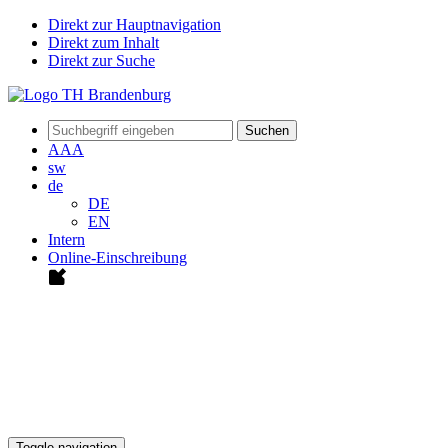
Direkt zur Hauptnavigation
Direkt zum Inhalt
Direkt zur Suche
Suchen
A
A
A
sw
de
DE
EN
Intern
Online-Einschreibung
Toggle navigation