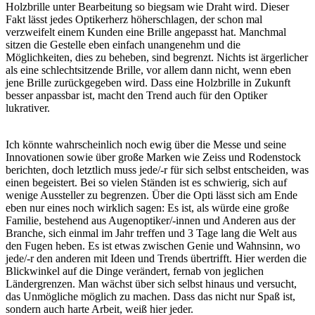
Holzbrille unter Bearbeitung so biegsam wie Draht wird. Dieser
Fakt lässt jedes Optikerherz höherschlagen, der schon mal
verzweifelt einem Kunden eine Brille angepasst hat. Manchmal
sitzen die Gestelle eben einfach unangenehm und die
Möglichkeiten, dies zu beheben, sind begrenzt. Nichts ist ärgerlicher
als eine schlechtsitzende Brille, vor allem dann nicht, wenn eben
jene Brille zurückgegeben wird. Dass eine Holzbrille in Zukunft
besser anpassbar ist, macht den Trend auch für den Optiker
lukrativer.
Ich könnte wahrscheinlich noch ewig über die Messe und seine
Innovationen sowie über große Marken wie Zeiss und Rodenstock
berichten, doch letztlich muss jede/-r für sich selbst entscheiden, was
einen begeistert. Bei so vielen Ständen ist es schwierig, sich auf
wenige Aussteller zu begrenzen. Über die Opti lässt sich am Ende
eben nur eines noch wirklich sagen: Es ist, als würde eine große
Familie, bestehend aus Augenoptiker/-innen und Anderen aus der
Branche, sich einmal im Jahr treffen und 3 Tage lang die Welt aus
den Fugen heben. Es ist etwas zwischen Genie und Wahnsinn, wo
jede/-r den anderen mit Ideen und Trends übertrifft. Hier werden die
Blickwinkel auf die Dinge verändert, fernab von jeglichen
Ländergrenzen. Man wächst über sich selbst hinaus und versucht,
das Unmögliche möglich zu machen. Dass das nicht nur Spaß ist,
sondern auch harte Arbeit, weiß hier jeder.