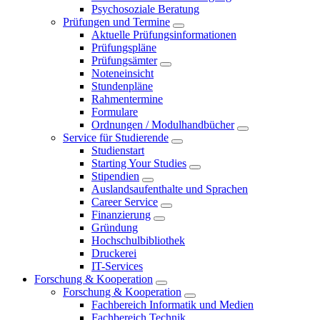
Psychosoziale Beratung
Prüfungen und Termine
Aktuelle Prüfungsinformationen
Prüfungspläne
Prüfungsämter
Noteneinsicht
Stundenpläne
Rahmentermine
Formulare
Ordnungen / Modulhandbücher
Service für Studierende
Studienstart
Starting Your Studies
Stipendien
Auslandsaufenthalte und Sprachen
Career Service
Finanzierung
Gründung
Hochschulbibliothek
Druckerei
IT-Services
Forschung & Kooperation
Forschung & Kooperation
Fachbereich Informatik und Medien
Fachbereich Technik