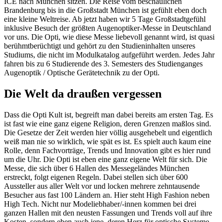
ICE nach München sitzen. Die Reise vom beschaulichen
Brandenburg bis in die Großstadt München ist gefühlt eben doch
eine kleine Weltreise. Ab jetzt haben wir 5 Tage Großstadtgefühl
inklusive Besuch der größten Augenoptiker-Messe in Deutschland
vor uns. Die Opti, wie diese Messe liebevoll genannt wird, ist quasi
berühmtberüchtigt und gehört zu den Studieninhalten unseres
Studiums, die nicht im Modulkatalog aufgeführt werden. Jedes Jahr
fahren bis zu 6 Studierende des 3. Semesters des Studienganges
Augenoptik / Optische Gerätetechnik zu der Opti.
Die Welt da draußen vergessen
Dass die Opti Kult ist, begreift man dabei bereits am ersten Tag. Es
ist fast wie eine ganz eigene Religion, deren Grenzen maßlos sind.
Die Gesetze der Zeit werden hier völlig ausgehebelt und eigentlich
weiß man nie so wirklich, wie spät es ist. Es spielt auch kaum eine
Rolle, denn Fachvorträge, Trends und Innovation gibt es hier rund
um die Uhr. Die Opti ist eben eine ganz eigene Welt für sich. Die
Messe, die sich über 6 Hallen des Messegeländes München
erstreckt, folgt eigenen Regeln. Dabei stellen sich über 600
Aussteller aus aller Welt vor und locken mehrere zehntausende
Besucher aus fast 100 Ländern an. Hier steht High Fashion neben
High Tech. Nicht nur Modeliebhaber/-innen kommen bei drei
ganzen Hallen mit den neusten Fassungen und Trends voll auf ihre
Kosten, sondern eben auch jene, deren Herz für optische Systeme