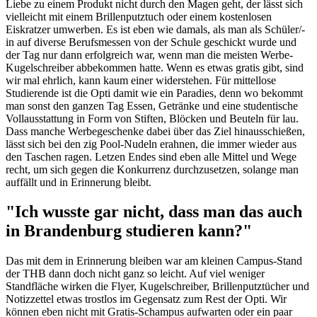
Liebe zu einem Produkt nicht durch den Magen geht, der lässt sich
vielleicht mit einem Brillenputztuch oder einem kostenlosen
Eiskratzer umwerben. Es ist eben wie damals, als man als Schüler/-
in auf diverse Berufsmessen von der Schule geschickt wurde und
der Tag nur dann erfolgreich war, wenn man die meisten Werbe-
Kugelschreiber abbekommen hatte. Wenn es etwas gratis gibt, sind
wir mal ehrlich, kann kaum einer widerstehen. Für mittellose
Studierende ist die Opti damit wie ein Paradies, denn wo bekommt
man sonst den ganzen Tag Essen, Getränke und eine studentische
Vollausstattung in Form von Stiften, Blöcken und Beuteln für lau.
Dass manche Werbegeschenke dabei über das Ziel hinausschießen,
lässt sich bei den zig Pool-Nudeln erahnen, die immer wieder aus
den Taschen ragen. Letzen Endes sind eben alle Mittel und Wege
recht, um sich gegen die Konkurrenz durchzusetzen, solange man
auffällt und in Erinnerung bleibt.
"Ich wusste gar nicht, dass man das auch
in Brandenburg studieren kann?"
Das mit dem in Erinnerung bleiben war am kleinen Campus-Stand
der THB dann doch nicht ganz so leicht. Auf viel weniger
Standfläche wirken die Flyer, Kugelschreiber, Brillenputztücher und
Notizzettel etwas trostlos im Gegensatz zum Rest der Opti. Wir
können eben nicht mit Gratis-Schampus aufwarten oder ein paar