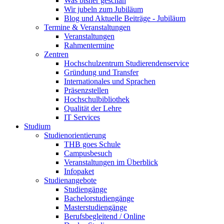
Was bisher geschah
Wir jubeln zum Jubiläum
Blog und Aktuelle Beiträge - Jubiläum
Termine & Veranstaltungen
Veranstaltungen
Rahmentermine
Zentren
Hochschulzentrum Studierendenservice
Gründung und Transfer
Internationales und Sprachen
Präsenzstellen
Hochschulbibliothek
Qualität der Lehre
IT Services
Studium
Studienorientierung
THB goes Schule
Campusbesuch
Veranstaltungen im Überblick
Infopaket
Studienangebote
Studiengänge
Bachelorstudiengänge
Masterstudiengänge
Berufsbegleitend / Online