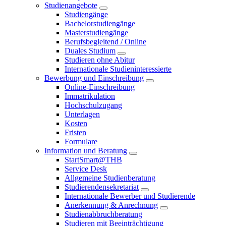
Studienangebote
Studiengänge
Bachelorstudiengänge
Masterstudiengänge
Berufsbegleitend / Online
Duales Studium
Studieren ohne Abitur
Internationale Studieninteressierte
Bewerbung und Einschreibung
Online-Einschreibung
Immatrikulation
Hochschulzugang
Unterlagen
Kosten
Fristen
Formulare
Information und Beratung
StartSmart@THB
Service Desk
Allgemeine Studienberatung
Studierendensekretariat
Internationale Bewerber und Studierende
Anerkennung & Anrechnung
Studienabbruchberatung
Studieren mit Beeinträchtigung