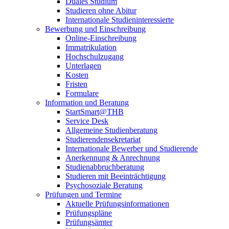
Duales Studium
Studieren ohne Abitur
Internationale Studieninteressierte
Bewerbung und Einschreibung
Online-Einschreibung
Immatrikulation
Hochschulzugang
Unterlagen
Kosten
Fristen
Formulare
Information und Beratung
StartSmart@THB
Service Desk
Allgemeine Studienberatung
Studierendensekretariat
Internationale Bewerber und Studierende
Anerkennung & Anrechnung
Studienabbruchberatung
Studieren mit Beeinträchtigung
Psychosoziale Beratung
Prüfungen und Termine
Aktuelle Prüfungsinformationen
Prüfungspläne
Prüfungsämter