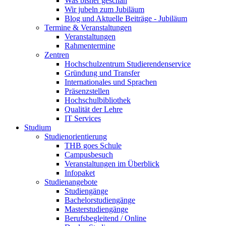
Was bisher geschah
Wir jubeln zum Jubiläum
Blog und Aktuelle Beiträge - Jubiläum
Termine & Veranstaltungen
Veranstaltungen
Rahmentermine
Zentren
Hochschulzentrum Studierendenservice
Gründung und Transfer
Internationales und Sprachen
Präsenzstellen
Hochschulbibliothek
Qualität der Lehre
IT Services
Studium
Studienorientierung
THB goes Schule
Campusbesuch
Veranstaltungen im Überblick
Infopaket
Studienangebote
Studiengänge
Bachelorstudiengänge
Masterstudiengänge
Berufsbegleitend / Online