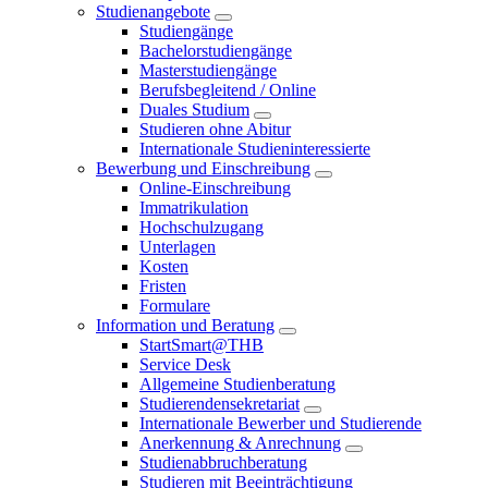
Studienangebote
Studiengänge
Bachelorstudiengänge
Masterstudiengänge
Berufsbegleitend / Online
Duales Studium
Studieren ohne Abitur
Internationale Studieninteressierte
Bewerbung und Einschreibung
Online-Einschreibung
Immatrikulation
Hochschulzugang
Unterlagen
Kosten
Fristen
Formulare
Information und Beratung
StartSmart@THB
Service Desk
Allgemeine Studienberatung
Studierendensekretariat
Internationale Bewerber und Studierende
Anerkennung & Anrechnung
Studienabbruchberatung
Studieren mit Beeinträchtigung