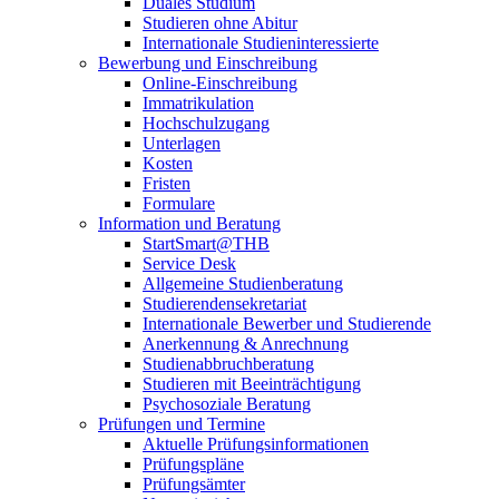
Duales Studium
Studieren ohne Abitur
Internationale Studieninteressierte
Bewerbung und Einschreibung
Online-Einschreibung
Immatrikulation
Hochschulzugang
Unterlagen
Kosten
Fristen
Formulare
Information und Beratung
StartSmart@THB
Service Desk
Allgemeine Studienberatung
Studierendensekretariat
Internationale Bewerber und Studierende
Anerkennung & Anrechnung
Studienabbruchberatung
Studieren mit Beeinträchtigung
Psychosoziale Beratung
Prüfungen und Termine
Aktuelle Prüfungsinformationen
Prüfungspläne
Prüfungsämter