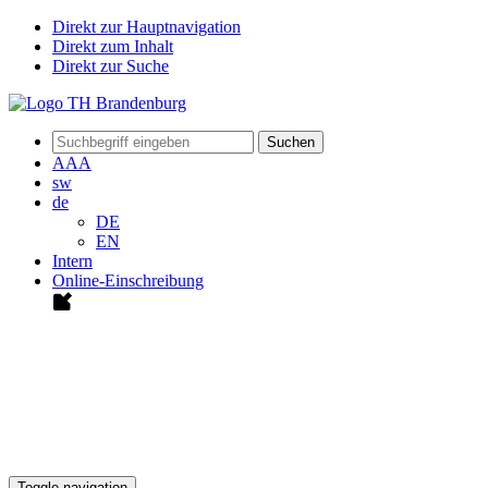
Direkt zur Hauptnavigation
Direkt zum Inhalt
Direkt zur Suche
Suchen
A
A
A
sw
de
DE
EN
Intern
Online-Einschreibung
Toggle navigation