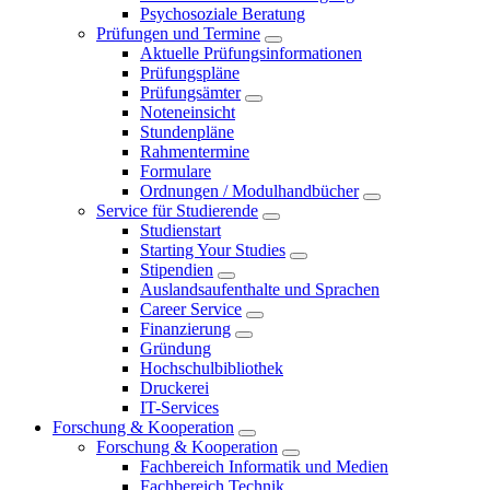
Psychosoziale Beratung
Prüfungen und Termine
Aktuelle Prüfungsinformationen
Prüfungspläne
Prüfungsämter
Noteneinsicht
Stundenpläne
Rahmentermine
Formulare
Ordnungen / Modulhandbücher
Service für Studierende
Studienstart
Starting Your Studies
Stipendien
Auslandsaufenthalte und Sprachen
Career Service
Finanzierung
Gründung
Hochschulbibliothek
Druckerei
IT-Services
Forschung & Kooperation
Forschung & Kooperation
Fachbereich Informatik und Medien
Fachbereich Technik