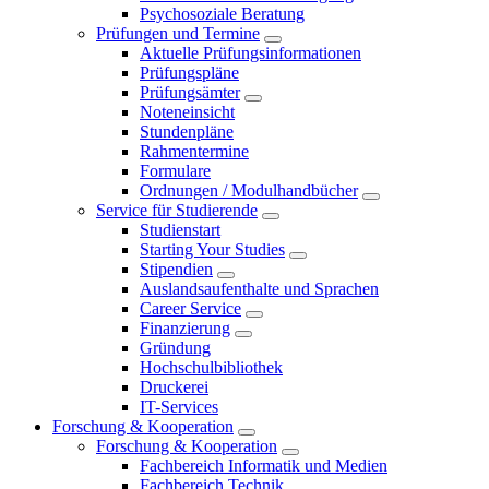
Psychosoziale Beratung
Prüfungen und Termine
Aktuelle Prüfungsinformationen
Prüfungspläne
Prüfungsämter
Noteneinsicht
Stundenpläne
Rahmentermine
Formulare
Ordnungen / Modulhandbücher
Service für Studierende
Studienstart
Starting Your Studies
Stipendien
Auslandsaufenthalte und Sprachen
Career Service
Finanzierung
Gründung
Hochschulbibliothek
Druckerei
IT-Services
Forschung & Kooperation
Forschung & Kooperation
Fachbereich Informatik und Medien
Fachbereich Technik