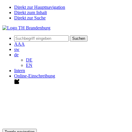
Direkt zur Hauptnavigation
Direkt zum Inhalt
Direkt zur Suche
Suchen
A
A
A
sw
de
DE
EN
Intern
Online-Einschreibung
Toggle navigation