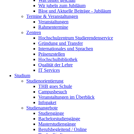
Was bisher geschah
Wir jubeln zum Jubiläum
Blog und Aktuelle Beiträge - Jubiläum
Termine & Veranstaltungen
Veranstaltungen
Rahmentermine
Zentren
Hochschulzentrum Studierendenservice
Gründung und Transfer
Internationales und Sprachen
Präsenzstellen
Hochschulbibliothek
Qualität der Lehre
IT Services
Studium
Studienorientierung
THB goes Schule
Campusbesuch
Veranstaltungen im Überblick
Infopaket
Studienangebote
Studiengänge
Bachelorstudiengänge
Masterstudiengänge
Berufsbegleitend / Online