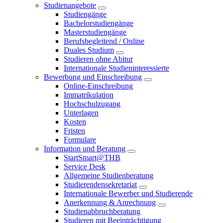
Studienangebote
Studiengänge
Bachelorstudiengänge
Masterstudiengänge
Berufsbegleitend / Online
Duales Studium
Studieren ohne Abitur
Internationale Studieninteressierte
Bewerbung und Einschreibung
Online-Einschreibung
Immatrikulation
Hochschulzugang
Unterlagen
Kosten
Fristen
Formulare
Information und Beratung
StartSmart@THB
Service Desk
Allgemeine Studienberatung
Studierendensekretariat
Internationale Bewerber und Studierende
Anerkennung & Anrechnung
Studienabbruchberatung
Studieren mit Beeinträchtigung