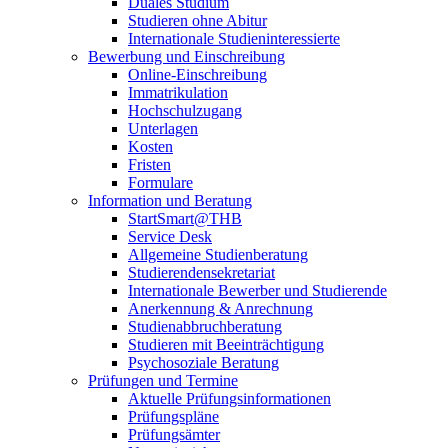
Duales Studium
Studieren ohne Abitur
Internationale Studieninteressierte
Bewerbung und Einschreibung
Online-Einschreibung
Immatrikulation
Hochschulzugang
Unterlagen
Kosten
Fristen
Formulare
Information und Beratung
StartSmart@THB
Service Desk
Allgemeine Studienberatung
Studierendensekretariat
Internationale Bewerber und Studierende
Anerkennung & Anrechnung
Studienabbruchberatung
Studieren mit Beeinträchtigung
Psychosoziale Beratung
Prüfungen und Termine
Aktuelle Prüfungsinformationen
Prüfungspläne
Prüfungsämter