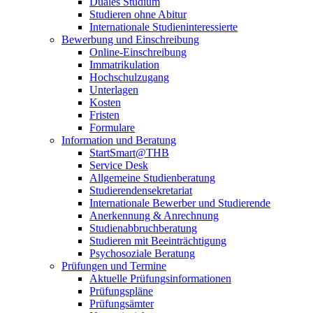
Duales Studium
Studieren ohne Abitur
Internationale Studieninteressierte
Bewerbung und Einschreibung
Online-Einschreibung
Immatrikulation
Hochschulzugang
Unterlagen
Kosten
Fristen
Formulare
Information und Beratung
StartSmart@THB
Service Desk
Allgemeine Studienberatung
Studierendensekretariat
Internationale Bewerber und Studierende
Anerkennung & Anrechnung
Studienabbruchberatung
Studieren mit Beeinträchtigung
Psychosoziale Beratung
Prüfungen und Termine
Aktuelle Prüfungsinformationen
Prüfungspläne
Prüfungsämter