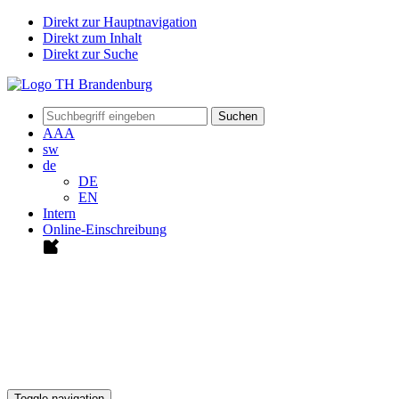
Direkt zur Hauptnavigation
Direkt zum Inhalt
Direkt zur Suche
Suchen
A
A
A
sw
de
DE
EN
Intern
Online-Einschreibung
Toggle navigation