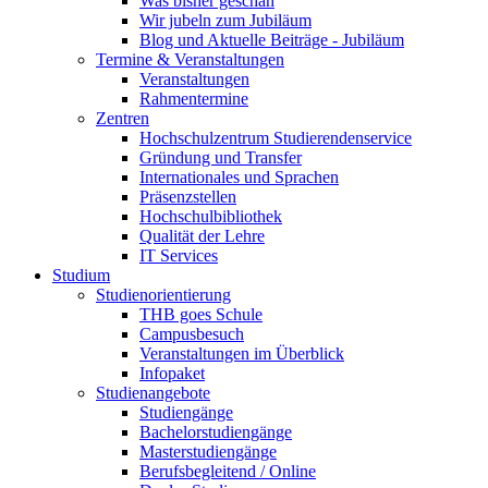
Was bisher geschah
Wir jubeln zum Jubiläum
Blog und Aktuelle Beiträge - Jubiläum
Termine & Veranstaltungen
Veranstaltungen
Rahmentermine
Zentren
Hochschulzentrum Studierendenservice
Gründung und Transfer
Internationales und Sprachen
Präsenzstellen
Hochschulbibliothek
Qualität der Lehre
IT Services
Studium
Studienorientierung
THB goes Schule
Campusbesuch
Veranstaltungen im Überblick
Infopaket
Studienangebote
Studiengänge
Bachelorstudiengänge
Masterstudiengänge
Berufsbegleitend / Online