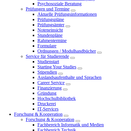
Psychosoziale Beratung
Prüfungen und Termine
Aktuelle Prüfungsinformationen
Prüfungspläne
Prüfungsämter
Noteneinsicht
Stundenpläne
Rahmentermine
Formulare
Ordnungen / Modulhandbücher
Service für Studierende
Studienstart
Starting Your Studies
Stipendien
Auslandsaufenthalte und Sprachen
Career Service
Finanzierung
Gründung
Hochschulbibliothek
Druckerei
IT-Services
Forschung & Kooperation
Forschung & Kooperation
Fachbereich Informatik und Medien
Fachbereich Technik