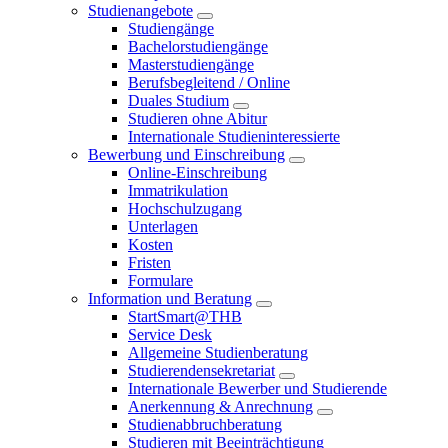
Studienangebote
Studiengänge
Bachelorstudiengänge
Masterstudiengänge
Berufsbegleitend / Online
Duales Studium
Studieren ohne Abitur
Internationale Studieninteressierte
Bewerbung und Einschreibung
Online-Einschreibung
Immatrikulation
Hochschulzugang
Unterlagen
Kosten
Fristen
Formulare
Information und Beratung
StartSmart@THB
Service Desk
Allgemeine Studienberatung
Studierendensekretariat
Internationale Bewerber und Studierende
Anerkennung & Anrechnung
Studienabbruchberatung
Studieren mit Beeinträchtigung