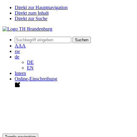
Direkt zur Hauptnavigation
Direkt zum Inhalt
Direkt zur Suche
Suchen
A
A
A
sw
de
DE
EN
Intern
Online-Einschreibung
Toggle navigation