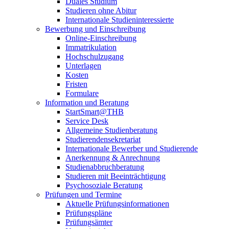
Duales Studium
Studieren ohne Abitur
Internationale Studieninteressierte
Bewerbung und Einschreibung
Online-Einschreibung
Immatrikulation
Hochschulzugang
Unterlagen
Kosten
Fristen
Formulare
Information und Beratung
StartSmart@THB
Service Desk
Allgemeine Studienberatung
Studierendensekretariat
Internationale Bewerber und Studierende
Anerkennung & Anrechnung
Studienabbruchberatung
Studieren mit Beeinträchtigung
Psychosoziale Beratung
Prüfungen und Termine
Aktuelle Prüfungsinformationen
Prüfungspläne
Prüfungsämter