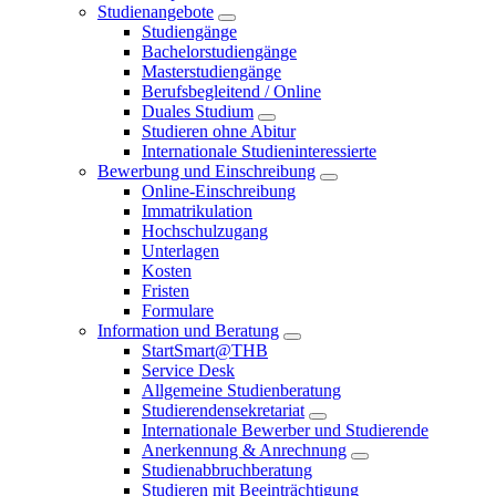
Studienangebote
Studiengänge
Bachelorstudiengänge
Masterstudiengänge
Berufsbegleitend / Online
Duales Studium
Studieren ohne Abitur
Internationale Studieninteressierte
Bewerbung und Einschreibung
Online-Einschreibung
Immatrikulation
Hochschulzugang
Unterlagen
Kosten
Fristen
Formulare
Information und Beratung
StartSmart@THB
Service Desk
Allgemeine Studienberatung
Studierendensekretariat
Internationale Bewerber und Studierende
Anerkennung & Anrechnung
Studienabbruchberatung
Studieren mit Beeinträchtigung