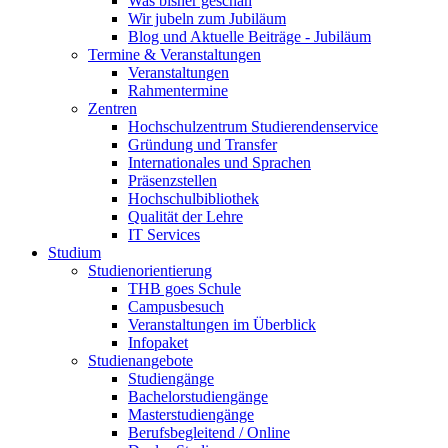
Was bisher geschah
Wir jubeln zum Jubiläum
Blog und Aktuelle Beiträge - Jubiläum
Termine & Veranstaltungen
Veranstaltungen
Rahmentermine
Zentren
Hochschulzentrum Studierendenservice
Gründung und Transfer
Internationales und Sprachen
Präsenzstellen
Hochschulbibliothek
Qualität der Lehre
IT Services
Studium
Studienorientierung
THB goes Schule
Campusbesuch
Veranstaltungen im Überblick
Infopaket
Studienangebote
Studiengänge
Bachelorstudiengänge
Masterstudiengänge
Berufsbegleitend / Online