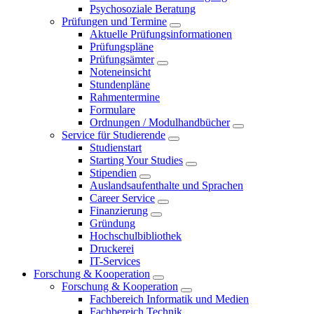
Psychosoziale Beratung
Prüfungen und Termine
Aktuelle Prüfungsinformationen
Prüfungspläne
Prüfungsämter
Noteneinsicht
Stundenpläne
Rahmentermine
Formulare
Ordnungen / Modulhandbücher
Service für Studierende
Studienstart
Starting Your Studies
Stipendien
Auslandsaufenthalte und Sprachen
Career Service
Finanzierung
Gründung
Hochschulbibliothek
Druckerei
IT-Services
Forschung & Kooperation
Forschung & Kooperation
Fachbereich Informatik und Medien
Fachbereich Technik