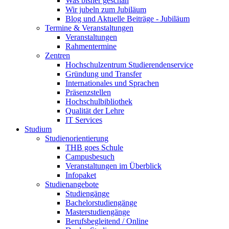
Was bisher geschah
Wir jubeln zum Jubiläum
Blog und Aktuelle Beiträge - Jubiläum
Termine & Veranstaltungen
Veranstaltungen
Rahmentermine
Zentren
Hochschulzentrum Studierendenservice
Gründung und Transfer
Internationales und Sprachen
Präsenzstellen
Hochschulbibliothek
Qualität der Lehre
IT Services
Studium
Studienorientierung
THB goes Schule
Campusbesuch
Veranstaltungen im Überblick
Infopaket
Studienangebote
Studiengänge
Bachelorstudiengänge
Masterstudiengänge
Berufsbegleitend / Online