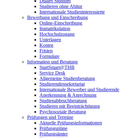
Duales Studium
Studieren ohne Abitur
Internationale Studieninteressierte
Bewerbung und Einschreibung
Online-Einschreibung
Immatrikulation
Hochschulzugang
Unterlagen
Kosten
Fristen
Formulare
Information und Beratung
StartSmart@THB
Service Desk
Allgemeine Studienberatung
Studierendensekretariat
Internationale Bewerber und Studierende
Anerkennung & Anrechnung
Studienabbruchberatung
Studieren mit Beeinträchtigung
Psychosoziale Beratung
Prüfungen und Termine
Aktuelle Prüfungsinformationen
Prüfungspläne
Prüfungsämter