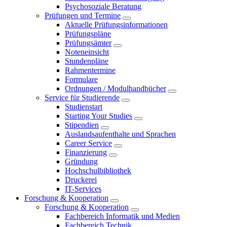
Psychosoziale Beratung
Prüfungen und Termine
Aktuelle Prüfungsinformationen
Prüfungspläne
Prüfungsämter
Noteneinsicht
Stundenpläne
Rahmentermine
Formulare
Ordnungen / Modulhandbücher
Service für Studierende
Studienstart
Starting Your Studies
Stipendien
Auslandsaufenthalte und Sprachen
Career Service
Finanzierung
Gründung
Hochschulbibliothek
Druckerei
IT-Services
Forschung & Kooperation
Forschung & Kooperation
Fachbereich Informatik und Medien
Fachbereich Technik