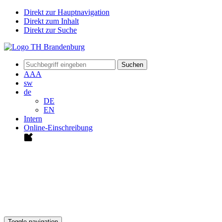
Direkt zur Hauptnavigation
Direkt zum Inhalt
Direkt zur Suche
Suchen
A
A
A
sw
de
DE
EN
Intern
Online-Einschreibung
Toggle navigation