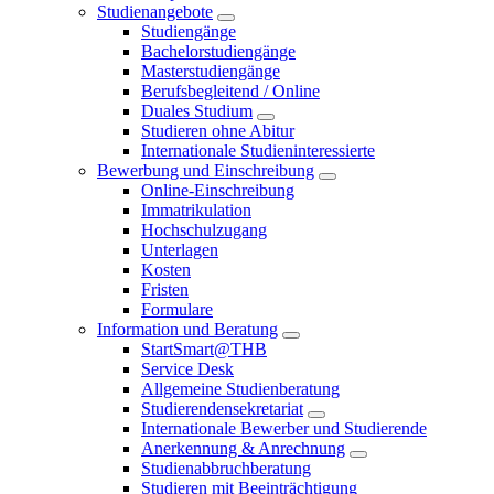
Studienangebote
Studiengänge
Bachelorstudiengänge
Masterstudiengänge
Berufsbegleitend / Online
Duales Studium
Studieren ohne Abitur
Internationale Studieninteressierte
Bewerbung und Einschreibung
Online-Einschreibung
Immatrikulation
Hochschulzugang
Unterlagen
Kosten
Fristen
Formulare
Information und Beratung
StartSmart@THB
Service Desk
Allgemeine Studienberatung
Studierendensekretariat
Internationale Bewerber und Studierende
Anerkennung & Anrechnung
Studienabbruchberatung
Studieren mit Beeinträchtigung