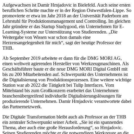
Aufgewachsen ist Damir Hrnjadovic in Bielefeld. Auch seine ersten
beruflichen Schritte machte er in der Region Ostwestfalen-Lippe. So
promovierte er etwa im Jahr 2018 an der Universität Paderborn am
Lehrstuhl für Produktionsmanagement und Controlling. Im gleichen
Jahr gründete er das Startup Studygood, ein Unternehmen für E-
Learning-Systeme zur Unterstützung von Studierenden. „Die
Weitergabe von Wissen war schon damals eine
Herzensangelegenheit für mich“, sagt der heutige Professor der
THB.
Ab September 2019 arbeitete er dann für die DMG MORI AG,
einen weltweit agierenden Hersteller von Werkzeugmaschinen. Als
Geschäftsführer baute er die neue DMG MORI Digital GmbH mit
bis zu 200 Mitarbeitenden auf. Schwerpunkt des Unternehmens ist
die Digitalisierung von Produktionsprozessen. Eine weitere wichtige
Station war ab 2022 die Tätigkeit bei Tulip Interfaces. Vom
Mittelstand bis zum Großkonzern erarbeitet das Unternehmen
branchenübergreifend individuelle Digitalisierungslösungen für
produzierende Unternehmen. Damir Hrnjadovic verantwortete dabei
das Partnernetzwerk.
Die Digitale Transformation bleibt auch als Professor an der THB
ein zentraler Schwerpunkt seiner Arbeit. „Sie ist ein spannendes
Thema, aber auch eine große Herausforderung“, so Hrnjadovic.
Seinen Studierenden möchte er die notwendigen Werkzeuge an die