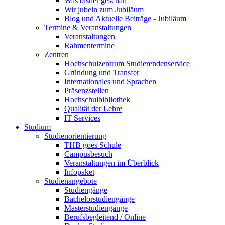
Was bisher geschah
Wir jubeln zum Jubiläum
Blog und Aktuelle Beiträge - Jubiläum
Termine & Veranstaltungen
Veranstaltungen
Rahmentermine
Zentren
Hochschulzentrum Studierendenservice
Gründung und Transfer
Internationales und Sprachen
Präsenzstellen
Hochschulbibliothek
Qualität der Lehre
IT Services
Studium
Studienorientierung
THB goes Schule
Campusbesuch
Veranstaltungen im Überblick
Infopaket
Studienangebote
Studiengänge
Bachelorstudiengänge
Masterstudiengänge
Berufsbegleitend / Online