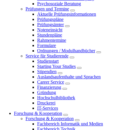
Psychosoziale Beratung
Prüfungen und Termine
Aktuelle Prüfungsinformationen
Prüfungspläne
Prüfungsämter
Noteneinsicht
Stundenpläne
Rahmentermine
Formulare
Ordnungen / Modulhandbücher
Service für Studierende
Studienstart
Starting Your Studies
Stipendien
Auslandsaufenthalte und Sprachen
Career Service
Finanzierung
Gründung
Hochschulbibliothek
Druckerei
IT-Services
Forschung & Kooperation
Forschung & Kooperation
Fachbereich Informatik und Medien
Fachbereich Technik