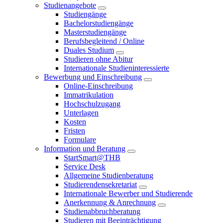
Studienangebote
Studiengänge
Bachelorstudiengänge
Masterstudiengänge
Berufsbegleitend / Online
Duales Studium
Studieren ohne Abitur
Internationale Studieninteressierte
Bewerbung und Einschreibung
Online-Einschreibung
Immatrikulation
Hochschulzugang
Unterlagen
Kosten
Fristen
Formulare
Information und Beratung
StartSmart@THB
Service Desk
Allgemeine Studienberatung
Studierendensekretariat
Internationale Bewerber und Studierende
Anerkennung & Anrechnung
Studienabbruchberatung
Studieren mit Beeinträchtigung