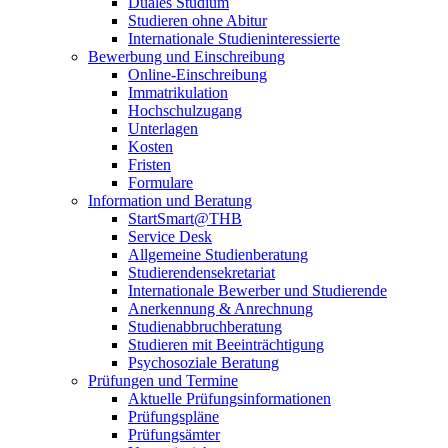
Duales Studium
Studieren ohne Abitur
Internationale Studieninteressierte
Bewerbung und Einschreibung
Online-Einschreibung
Immatrikulation
Hochschulzugang
Unterlagen
Kosten
Fristen
Formulare
Information und Beratung
StartSmart@THB
Service Desk
Allgemeine Studienberatung
Studierendensekretariat
Internationale Bewerber und Studierende
Anerkennung & Anrechnung
Studienabbruchberatung
Studieren mit Beeinträchtigung
Psychosoziale Beratung
Prüfungen und Termine
Aktuelle Prüfungsinformationen
Prüfungspläne
Prüfungsämter