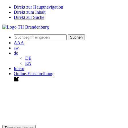
Direkt zur Hauptnavigation
Direkt zum Inhalt
Direkt zur Suche
Suchen
A
A
A
sw
de
DE
EN
Intern
Online-Einschreibung
Toggle navigation