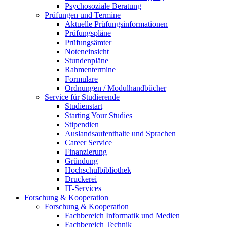
Psychosoziale Beratung
Prüfungen und Termine
Aktuelle Prüfungsinformationen
Prüfungspläne
Prüfungsämter
Noteneinsicht
Stundenpläne
Rahmentermine
Formulare
Ordnungen / Modulhandbücher
Service für Studierende
Studienstart
Starting Your Studies
Stipendien
Auslandsaufenthalte und Sprachen
Career Service
Finanzierung
Gründung
Hochschulbibliothek
Druckerei
IT-Services
Forschung & Kooperation
Forschung & Kooperation
Fachbereich Informatik und Medien
Fachbereich Technik