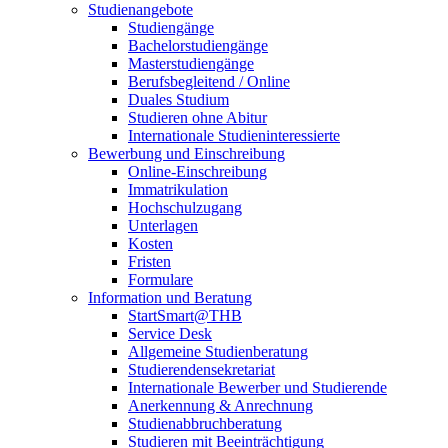
Studienangebote
Studiengänge
Bachelorstudiengänge
Masterstudiengänge
Berufsbegleitend / Online
Duales Studium
Studieren ohne Abitur
Internationale Studieninteressierte
Bewerbung und Einschreibung
Online-Einschreibung
Immatrikulation
Hochschulzugang
Unterlagen
Kosten
Fristen
Formulare
Information und Beratung
StartSmart@THB
Service Desk
Allgemeine Studienberatung
Studierendensekretariat
Internationale Bewerber und Studierende
Anerkennung & Anrechnung
Studienabbruchberatung
Studieren mit Beeinträchtigung