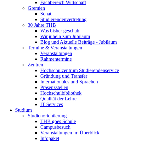
Fachbereich Wirtschaft
Gremien
Senat
Studierendenvertretung
30 Jahre THB
Was bisher geschah
Wir jubeln zum Jubiläum
Blog und Aktuelle Beiträge - Jubiläum
Termine & Veranstaltungen
Veranstaltungen
Rahmentermine
Zentren
Hochschulzentrum Studierendenservice
Gründung und Transfer
Internationales und Sprachen
Präsenzstellen
Hochschulbibliothek
Qualität der Lehre
IT Services
Studium
Studienorientierung
THB goes Schule
Campusbesuch
Veranstaltungen im Überblick
Infopaket