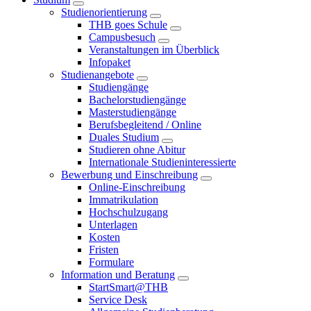
Studienorientierung
THB goes Schule
Campusbesuch
Veranstaltungen im Überblick
Infopaket
Studienangebote
Studiengänge
Bachelorstudiengänge
Masterstudiengänge
Berufsbegleitend / Online
Duales Studium
Studieren ohne Abitur
Internationale Studieninteressierte
Bewerbung und Einschreibung
Online-Einschreibung
Immatrikulation
Hochschulzugang
Unterlagen
Kosten
Fristen
Formulare
Information und Beratung
StartSmart@THB
Service Desk