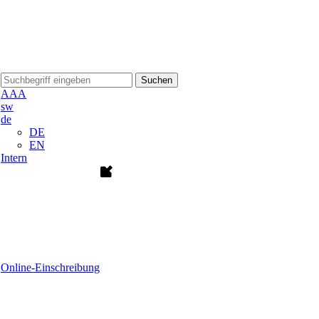
Suchen
A
A
A
sw
de
DE
EN
Intern
Online-Einschreibung